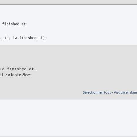
 finished_at

r_id, la.finished_at
)
;
a.finished_at
e
.
at
est le plus élevé.
Sélectionner tout
-
Visualiser dan