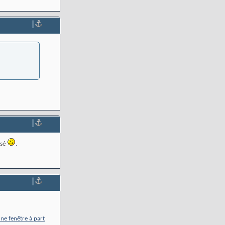
|
|
ssé
.
|
une fenêtre à part