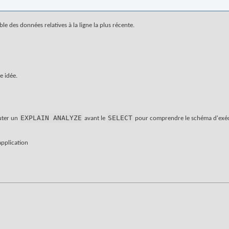
e des données relatives à la ligne la plus récente.
e idée.
EXPLAIN ANALYZE
SELECT
outer un
avant le
pour comprendre le schéma d'exéc
application