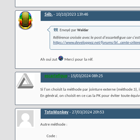
Séb.
-
10/10/2023
13h46
Envoyé par
Waldar
Référence croisée avec le post d'escartefigue car c'est
https://www.developpez.net/forums/bl...cente-criter
Ah oui zut
Merci pour la réf.
escartefigue
-
15/03/2024
08h25
Si l'on choisit la méthode par jointure externe (méthode 3), i
En général, on choisit en ce cas la PK pour éviter toute équ
TotoMonkey
-
27/03/2024
20h53
Autre méthode :
Code :