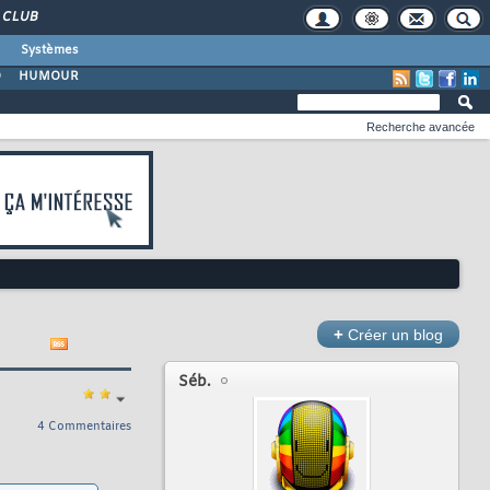
CLUB
Systèmes
O
HUMOUR
Recherche avancée
+
Créer un blog
Séb.
4 Commentaires