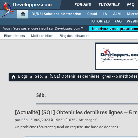
FORUMS
TUTORIELS
FAQ
DI/DSI Solutions d'entreprise
Cloud
IA
ALM
Micros
TUTORIELS
FAQ
WEBIN
Vous n'êtes pas encore inscrit sur Developpez.com ?
Inscrivez-vous gratuitem
Billets récents
Meilleurs billets
Blog des utilisateurs
Blogs
Séb.
[SQL] Obtenir les dernières lignes -- 5 méthodes
Séb.
[Actualité]
[SQL] Obtenir les dernières lignes -- 5 
par
Séb.
, 30/09/2023 à 15h30 (10762 Affichages)
Un problème récurrent quand on requête une base de données :