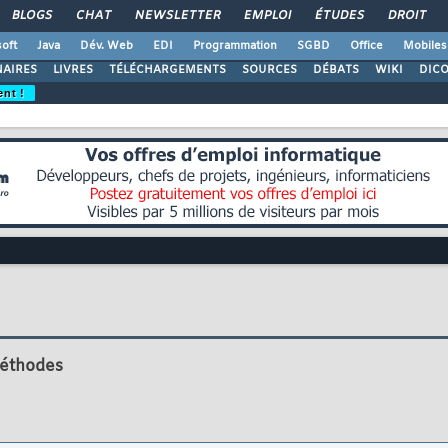
BLOGS
CHAT
NEWSLETTER
EMPLOI
ÉTUDES
DROIT
oft
Java
Dév. Web
EDI
Programmation
SGBD
Office
Mobiles
AIRES
LIVRES
TÉLÉCHARGEMENTS
SOURCES
DÉBATS
WIKI
DIC
ent !
méthodes