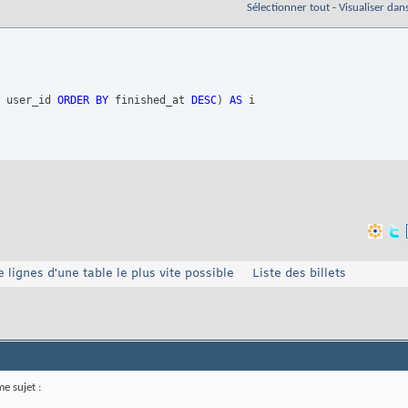
Sélectionner tout
-
Visualiser dan
 user_id 
ORDER
BY
 finished_at 
DESC
)
AS
 i

ignes d'une table le plus vite possible
Liste des billets
e sujet :