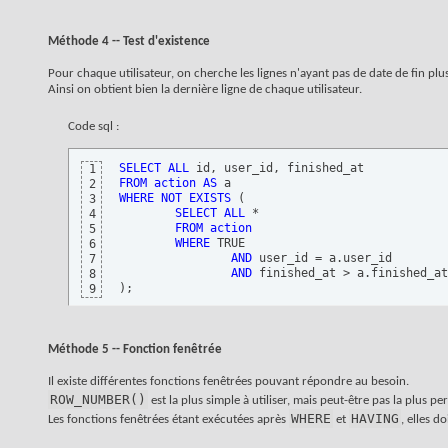
Méthode 4 -- Test d'existence
Pour chaque utilisateur, on cherche les lignes n'ayant pas de date de fin plu
Ainsi on obtient bien la dernière ligne de chaque utilisateur.
Code sql :
SELECT
ALL
1
FROM
action
AS
2
WHERE
NOT
EXISTS
(
3
SELECT
ALL
 *

4
FROM
action
5
WHERE
 TRUE

6
AND
 user_id = a.user_id

7
AND
8
)
;
9
Méthode 5 -- Fonction fenêtrée
Il existe différentes fonctions fenêtrées pouvant répondre au besoin.
ROW_NUMBER()
est la plus simple à utiliser, mais peut-être pas la plus pe
WHERE
HAVING
Les fonctions fenêtrées étant exécutées après
et
, elles d