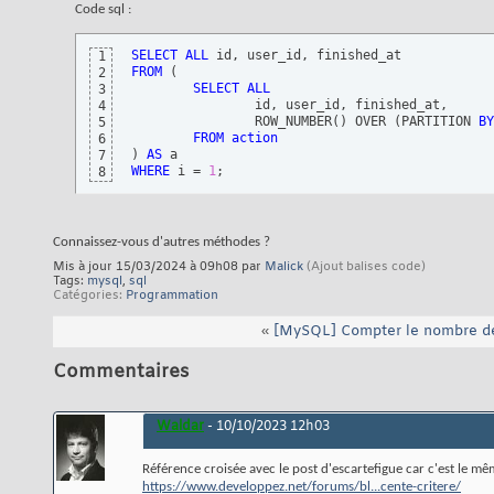
Code sql :
SELECT
ALL
1
FROM
(
2
SELECT
ALL
3
		id, user_id, finished_at,

4
		ROW_NUMBER
(
)
 OVER 
(
PARTITION 
BY
5
FROM
action
6
)
AS
7
WHERE
 i = 
1
;
8
Connaissez-vous d'autres méthodes ?
Mis à jour 15/03/2024 à 09h08 par
Malick
(Ajout balises code)
Tags:
mysql
,
sql
Catégories
Programmation
«
[MySQL] Compter le nombre de l
Commentaires
Waldar
-
10/10/2023
12h03
Référence croisée avec le post d'escartefigue car c'est le mêm
https://www.developpez.net/forums/bl...cente-critere/