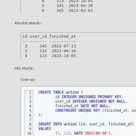
        4     123  2023-10-05

        5     345  2023-06-20

        6     345  2023-03-01
Résultat attendu :
id user_id finished_at

-- ------- -----------

 3     345  2023-07-13

 2     234  2023-09-16

 4     123  2023-10-05
DDL MySQL :
Code sql :
CREATE
TABLE
action
(
1
	id 
INTEGER
UNSIGNED
PRIMARY
KEY
,

2
	user_id 
INTEGER
UNSIGNED
NOT
NULL
,

3
	finished_at 
DATE
NOT
NULL
,

4
CONSTRAINT
UNIQUE
KEY
(
finished_at, us
5
)
;

6
7
INSERT
INTO
action
(
id, user_id, finished_at
)
8
VALUES
9
(
1
, 
123
, 
DATE
'2023-09-30'
)
,

10