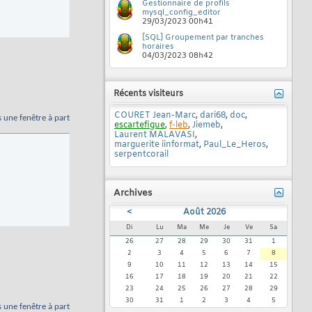
Gestionnaire de profils
mysql_config_editor
29/03/2023
00h41
[SQL] Groupement par tranches
horaires
04/03/2023
08h42
Récents visiteurs
COURET Jean-Marc
,
dari68
,
doc
,
s une fenêtre à part
escartefigue
,
f-leb
,
Jiemeb
,
Laurent MALAVASI
,
marguerite iinformat
,
Paul_Le_Heros
,
serpentcorail
Archives
<
Août 2026
Di
Lu
Ma
Me
Je
Ve
Sa
26
27
28
29
30
31
1
2
3
4
5
6
7
8
9
10
11
12
13
14
15
16
17
18
19
20
21
22
23
24
25
26
27
28
29
30
31
1
2
3
4
5
s une fenêtre à part