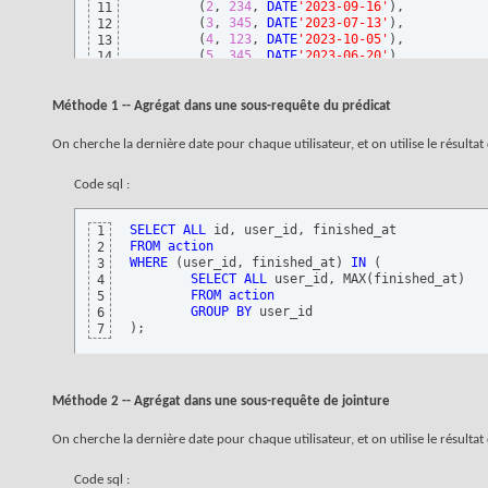
(
2
, 
234
, 
DATE
'2023-09-16'
)
,

11
(
3
, 
345
, 
DATE
'2023-07-13'
)
,

12
(
4
, 
123
, 
DATE
'2023-10-05'
)
,

13
(
5
, 
345
, 
DATE
'2023-06-20'
)
,

14
(
6
, 
345
, 
DATE
'2023-03-01'
)
15
;
16
Méthode 1 -- Agrégat dans une sous-requête du prédicat
On cherche la dernière date pour chaque utilisateur, et on utilise le résulta
Code sql :
SELECT
ALL
1
FROM
action
2
WHERE
(
user_id, finished_at
)
IN
(
3
SELECT
ALL
 user_id, MAX
(
finished_at
)
4
FROM
action
5
GROUP
BY
6
)
;
7
Méthode 2 -- Agrégat dans une sous-requête de jointure
On cherche la dernière date pour chaque utilisateur, et on utilise le résulta
Code sql :