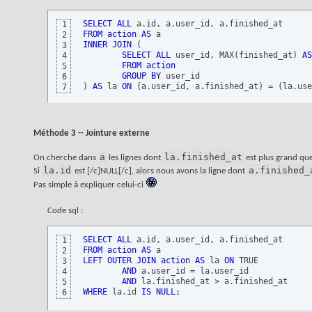
SELECT
ALL
1
FROM
action
AS
2
INNER
JOIN
(
3
SELECT
ALL
 user_id, MAX
(
finished_at
)
AS
4
FROM
action
5
GROUP
BY
6
)
AS
 la 
ON
(
a.user_id, a.finished_at
)
 = 
(
la.use
7
Méthode 3 -- Jointure externe
a
la.finished_at
On cherche dans
les lignes dont
est plus grand qu
la.id
a.finished_
Si
est [/c]NULL[/c], alors nous avons la ligne dont
Pas simple à expliquer celui-ci
Code sql :
SELECT
ALL
1
FROM
action
AS
2
LEFT
OUTER
JOIN
action
AS
 la 
ON
 TRUE

3
AND
 a.user_id = la.user_id

4
AND
5
WHERE
 la.id 
IS
NULL
;
6