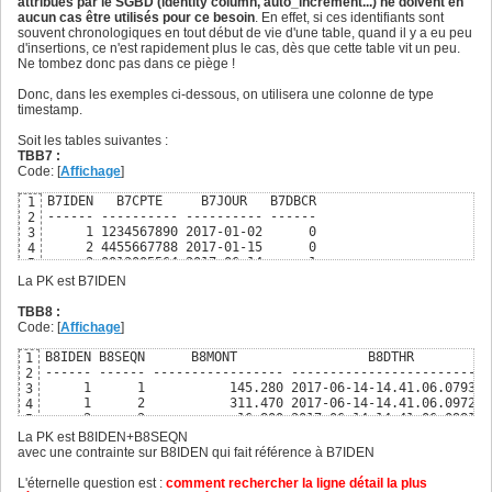
attribués par le SGBD (identity column, auto_incrément...) ne doivent en
aucun cas être utilisés pour ce besoin
. En effet, si ces identifiants sont
souvent chronologiques en tout début de vie d'une table, quand il y a eu peu
d'insertions, ce n'est rapidement plus le cas, dès que cette table vit un peu.
Ne tombez donc pas dans ce piège !
Donc, dans les exemples ci-dessous, on utilisera une colonne de type
timestamp.
Soit les tables suivantes :
TBB7 :
Code: [
Affichage
]
B7IDEN   B7CPTE     B7JOUR   B7DBCR 

1
------ ---------- ---------- ------ 

2
     1 1234567890 2017-01-02      0 

3
     2 4455667788 2017-01-15      0 

4
     3 0012005564 2017-06-14      1 

5
     4 7564534231 2017-01-14      1 

6
La PK est B7IDEN
     5 1111122222 2017-01-16      1
7
TBB8 :
Code: [
Affichage
]
B8IDEN B8SEQN      B8MONT                 B8DTHR          

1
------ ------ ----------------- --------------------------

2
     1      1           145.280 2017-06-14-14.41.06.079306

3
     1      2           311.470 2017-06-14-14.41.06.097249

4
     2      2           -16.800 2017-06-14-14.41.06.098156

5
     2      1            33.210 2017-06-14-14.41.06.098746

6
La PK est B8IDEN+B8SEQN
     2      3            -5.100 2017-06-14-14.41.06.099171

7
avec une contrainte sur B8IDEN qui fait référence à B7IDEN
     4      2           155.250 2017-06-14-14.41.06.103170

8
     4      3           800.400 2017-06-14-14.41.06.103651
9
L'éternelle question est :
comment rechercher la ligne détail la plus