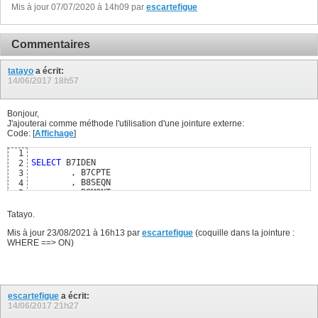
FROM
 TBB7                            

Mis à jour 07/07/2020 à 14h09 par
10
escartefigue
INNER
JOIN
 TBB8                      

11
ON
  B8IDEN = B7IDEN 
)
12
SELECT
 C2, C3, C4, C5, C6                  

13
Commentaires
FROM
 CTE1                                  

14
WHERE
 RG=
1
15
   ;
16
tatayo
a écrit:
14/06/2017
18h57
Bonjour,
J'ajouterai comme méthode l'utilisation d'une jointure externe:
Code: [
Affichage
]
1
SELECT
 B7IDEN                        

2
        , B7CPTE                        

3
        , B8SEQN                        

4
        , B8MONT                        

5
6
FROM
7
Tatayo.
INNER
JOIN
 TBB8  B8                  

8
ON
Mis à jour 23/08/2021 à 16h13 par
9
escartefigue
(coquille dans la jointure :
left
outer
join
 TBB8 S8                   

WHERE ==> ON)
10
on
 S8.B8IDEN = B8.B8IDEN    

11
and
12
where
 S8.B8IDEN 
is
null
13
escartefigue
a écrit:
14/06/2017
21h27