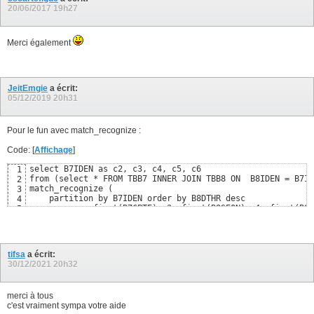
order
by
 tbb8.b8dthr 
desc
10
20/06/2017
19h27
            fetch first 
1
rows
 only
)
 b8;
11
Merci également
JeitEmgie
a écrit:
05/12/2019
20h31
Pour le fun avec match_recognize :
Code: [
Affichage
]
select B7IDEN as c2, c3, c4, c5, c6 

1
from (select * FROM TBB7 INNER JOIN TBB8 ON  B8IDEN = B7ID
2
match_recognize (

3
    partition by B7IDEN order by B8DTHR desc

4
    measures first(B7CPTE) c3, first(B8SEQN) c4, first(B8M
5
    pattern( X+ )

6
    define X as 1 = 1

7
)

8
;
9
tifsa
a écrit:
10
30/12/2021
20h32
merci à tous
c'est vraiment sympa votre aide