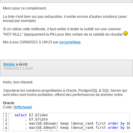
Merci pour ce complément,
La liste n'est bien sur pas exhaustive, il existe encore d'autres solutions (avec
except par exemple)
Si on utilise cette méthode, il faut veiller à tester la nullité sur une colonne
"NOT NULL" (typiquement la PK) pour être certain de la validité du résultat
Mis à jour 23/08/2021 à 16h15 par
escartefigue
Waldar
a écrit:
19/06/2017
13h58
Hello, bon résumé.
J'ajouterai les solutions propriétaires à Oracle, PostgreSQL & SQL-Server qui
sont elles sont moins portables, offrent des performances de premier ordre.
Oracle
Code: [
Affichage
]
select
 b7.b7iden

1
       , b7.b7cpte

2
       , max
(
b8.b8seqn
)
 keep 
(
dense_rank first 
order
by
 b8.
3
       , max
(
b8.b8mont
)
 keep 
(
dense_rank first 
order
by
 b8.
4
       , max
(
b8.b8dthr
)
5