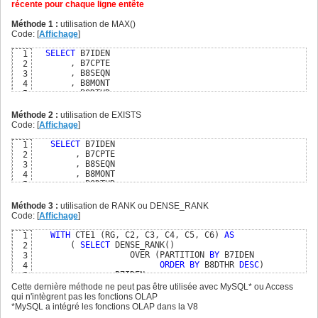
récente pour chaque ligne entête
Méthode 1 :
utilisation de MAX()
Code: [
Affichage
]
SELECT
 B7IDEN                       

1
       , B7CPTE                       

2
       , B8SEQN                       

3
       , B8MONT                       

4
       , B8DTHR                       

5
FROM
 TBB7                           

6
INNER
JOIN
 TBB8  B8                 

7
Méthode 2 :
utilisation de EXISTS
ON
  B8IDEN = B7IDEN               

8
Code: [
Affichage
]
WHERE
 B8DTHR =                      

9
(
SELECT
 MAX
(
B8DTHR
)
10
SELECT
 B7IDEN                        

1
FROM
 TBB8 S8                  

11
        , B7CPTE                        

2
WHERE
 S8.B8IDEN = B8.B8IDEN
)
12
        , B8SEQN                        

3
  ;
13
        , B8MONT                        

4
        , B8DTHR                        

5
FROM
 TBB7                            

6
INNER
JOIN
 TBB8  B8                  

7
Méthode 3 :
utilisation de RANK ou DENSE_RANK
ON
  B8IDEN = B7IDEN                

8
Code: [
Affichage
]
WHERE
NOT
EXISTS
9
(
SELECT
1
10
WITH
 CTE1 
(
RG, C2, C3, C4, C5, C6
)
AS
1
FROM
 TBB8 S8                   

11
(
SELECT
 DENSE_RANK
(
)
2
WHERE
 S8.B8IDEN = B8.B8IDEN    

12
                   OVER 
(
PARTITION 
BY
 B7IDEN  

3
AND
 S8.B8DTHR > B8.B8DTHR
)
13
ORDER
BY
 B8DTHR 
DESC
)
4
   ;
14
              , B7IDEN                        

5
              , B7CPTE                        

6
Cette dernière méthode ne peut pas être utilisée avec MySQL* ou Access
              , B8SEQN                        

7
qui n'intègrent pas les fonctions OLAP
              , B8MONT                        

8
*MySQL a intégré les fonctions OLAP dans la V8
              , B8DTHR                        

9