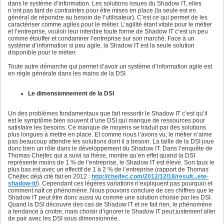
dans le système d’information. Les solutions issues du Shadow IT, elles
n’ont pas tant de contraintes pour être mises en place (la seule est en
général de répondre au besoin de l’utilisateur). C’est ce qui permet de les
caractériser comme agiles pour le métier. L’agilité étant vitale pour le métier
et l’entreprise, vouloir leur interdire toute forme de Shadow IT c’est un peu
comme étouffer et condamner l’entreprise sur son marché. Face à un
système d’information si peu agile, la Shadow IT est la seule solution
disponible pour le métier.
Toute autre démarche qui permet d’avoir un système d’information agile est
en règle générale dans les mains de la DSI.
Le dimensionnement de la DSI
Un des problèmes fondamentaux que fait ressortir le Shadow IT c’est qu’il
est le symptôme bien souvent d’une DSI qui manque de ressources pour
satisfaire les besoins. Ce manque de moyens se traduit par des solutions
plus longues à mettre en place. Et comme nous l’avons vu, le métier n’aime
pas beaucoup attendre les solutions dont il a besoin. La taille de la DSI joue
donc bien un rôle dans le développement du Shadow IT. Dans l’enquête de
Thomas Chejfec qui a suivi sa thèse, montre qu’en effet quand la DSI
représente moins de 1 % de l’entreprise, le Shadow IT est élevé. Son taux le
plus bas est avec un effectif de 1 à 2 % de l’entreprise (rapport de Thomas
Chejfec déjà cité fait en 2012 :
http://chejfec.com/2012/12/18/result...ete-
shadow-it/
). Cependant ces légères variations n’expliquent pas pourquoi et
comment naît ce phénomène. Nous pouvons conclure de ces chiffres que le
Shadow IT peut être donc aussi vu comme une solution choisie par les DSI.
Quand la DSI découvre des cas de Shadow IT et ne fait rien, le phénomène
a tendance à croitre, mais choisir d’ignorer le Shadow IT peut justement aller
de pair avec les DSI sous dimensionnée.