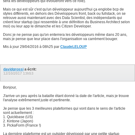
sera les développeurs qui évolueront vers ce rôle).
Mais ce qui est sûr c'est qu'un développeur aujourd'hui ça englobe bcp de
styles différents, en dehors des Développeurs front, back ou fullstack, on se
retrouve aussi maintenant avec des Data Scientist, des indépendants qui
créent leur startup (qui ressemble à une définition du Business Architect selon
moi) ou leur app le dimanche et les Citizen Developer.
Donc je ne pense pas qu'on enterrera les développeurs même dans 20 ans,
mais je pense que leur place dans l'organisation va carrément bouger.
Mis à jour 29/04/2016 à 08h25 par
ClaudeLELOUP
davidgrossi
a écrit:
12/10/2017
13h53
Bonjour,
J'arrive un peu après la bataille étant donné la date de l'article, mais je trouve
l'analyse extrêmement juste et pertinente.
Je pense que les 3 meilleures plateformes qui vont dans le sens de l'article
sont actuellement :
1. Quickbase (US)
2. Kintone (Japon)
3. PickaForm (France !)
La dernière plateforme est un outsider développé par une petite startup