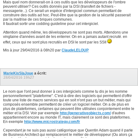
Mais quel nom donnerait-on à ces outils que les développeurs de l'ombre
peuvent utiliser? Ces outils donnés par la DSI (transfert de fichiers -
messagerie...). Ce serait un espèce d'intergiciel commun permettant de
construire des outils ad hoc. Peut-être que la gestion de la sécurité passerait
par la maitrise de ces briques communes.
Il faudrait sortir une codding guideline pour cet intergiciel.
Attention quand même, les développeurs ne sont pas morts. Attendons une
vingtaine d'années avant de les enterrer. On en a jamais autant recruté. en
effet, ceux qui ne sont plus recrutés en DSI le sont par les SSII
Mis à jour 29/04/2016 à 08h20 par
ClaudeLELOUP
MarieKisSlaJoue
a écrit:
28/04/2016
19h27
Le nom que l'ont peut donner à ces intergiciels comme tu dis je les nomme
personnellement "plateforme". C'est-à-dire des logiciels qui permettent d'offrir
toute une liste de macro services qui en soit n'ont pas un but métier, mais qui
composés ensemble permettent de créer un logiciel métier. On a de plus en
plus de plateformes, certaines qui peuvent être utilisées conjointement entre le
métier et la DSI. Voir par exemple
http://generativeobjects.com/
d'autres
appartiennent encore au monde IT, mais clairement ce sont des plateformes.
En exemple
http://www.microstrategy.com/fr
Cependant je ne suis pas aussi catégorique que Quentin Adam quand il parle
de Business Architect qui remplaceront le métier de développeur (Ou alors ça