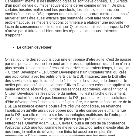
Cependant, même si des méthodologies se sont développées, la DSI reste
d’un point de vue du métier souvent considérée comme un frein. De plus,
certains besoins métier sont très ponctuels, les métiers sont donc peu
enclins à laisser la DSI proposer une solution qui pourrait mettre du temps à
arriver et sans être aussi efficace que souhaitée. Pour faire face à cette
problématique, les métiers ont donc commencé à élaborer une nouvelle
façon de consommer de l’informatique. Quelles sont-elles et pourquoi la DSI
n’arrive pas à faire aussi bien, sont les réponses que nous tenterons
d’apporter.
Le citizen developer
On sait qu’une des solutions pour une entreprise d’être agile, c’est de passer
par des prestataires que l’on peut arrêter assez rapidement quand on n'en a
plus besoin. Un concept intéressant est arrivé ces derniers temps, il s’agit du
« Citizen Developer » Le Citizen Developer est un utilisateur final qui crée
une application avec les outils offerts par la DSI. Imaginez que la DSI offre
des services tels que le transfert de fichiers ou du stockage de données, le
métier peut alors très bien avec son Citizen Developer créer une application
métier en toute sécurité qui utilise ces services approuvés. Par définition le
Citizen Developer est très proche du métier, il lui est rattaché directement.
Cette proximité, que n’a pas forcément la DSI, permet aux petites solutions
d’être développées facilement et de façon sûre, car avec l’infrastructure de la
DSI. La ressource externe pourra être très vite congédiée, en revanche
l’application qu’elle aura développée pourra être conservée et maintenue
par la DSI, car elle reposera sur les technologies maitrisées de l’entreprise.
Le Citizen Developer va devenir de plus en plus présent dans les
entreprises, Quentin Adam, CEO Clever Cloud a dit lors de sa conférence
Web2day 2015 que tout comme le métier de dactylographe n’existe plus de
nos jours, le métier de développeur finira lui aussi par ne plus être
nécessaire. « Développer, c’est une compétence que les gens vont