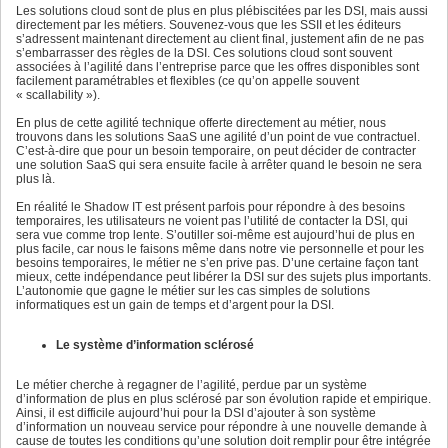
Les solutions cloud sont de plus en plus plébiscitées par les DSI, mais aussi
directement par les métiers. Souvenez-vous que les SSII et les éditeurs
s’adressent maintenant directement au client final, justement afin de ne pas
s’embarrasser des règles de la DSI. Ces solutions cloud sont souvent
associées à l’agilité dans l’entreprise parce que les offres disponibles sont
facilement paramétrables et flexibles (ce qu’on appelle souvent
« scallability »).
En plus de cette agilité technique offerte directement au métier, nous
trouvons dans les solutions SaaS une agilité d’un point de vue contractuel.
C’est-à-dire que pour un besoin temporaire, on peut décider de contracter
une solution SaaS qui sera ensuite facile à arrêter quand le besoin ne sera
plus là.
En réalité le Shadow IT est présent parfois pour répondre à des besoins
temporaires, les utilisateurs ne voient pas l’utilité de contacter la DSI, qui
sera vue comme trop lente. S’outiller soi-même est aujourd’hui de plus en
plus facile, car nous le faisons même dans notre vie personnelle et pour les
besoins temporaires, le métier ne s’en prive pas. D’une certaine façon tant
mieux, cette indépendance peut libérer la DSI sur des sujets plus importants.
L’autonomie que gagne le métier sur les cas simples de solutions
informatiques est un gain de temps et d’argent pour la DSI.
Le système d’information sclérosé
Le métier cherche à regagner de l’agilité, perdue par un système
d’information de plus en plus sclérosé par son évolution rapide et empirique.
Ainsi, il est difficile aujourd’hui pour la DSI d’ajouter à son système
d’information un nouveau service pour répondre à une nouvelle demande à
cause de toutes les conditions qu’une solution doit remplir pour être intégrée