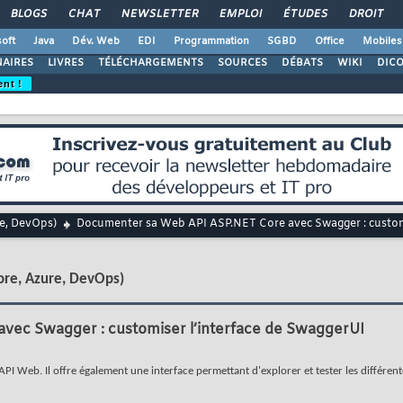
BLOGS
CHAT
NEWSLETTER
EMPLOI
ÉTUDES
DROIT
oft
Java
Dév. Web
EDI
Programmation
SGBD
Office
Mobiles
AIRES
LIVRES
TÉLÉCHARGEMENTS
SOURCES
DÉBATS
WIKI
DIC
ent !
re, DevOps)
Documenter sa Web API ASP.NET Core avec Swagger : customi
ore, Azure, DevOps)
ec Swagger : customiser l’interface de SwaggerUI
I Web. Il offre également une interface permettant d'explorer et tester les différent