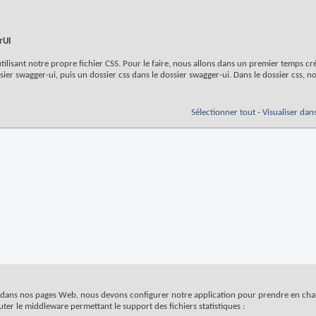
rUI
ilisant notre propre fichier CSS. Pour le faire, nous allons dans un premier temps cr
ier swagger-ui, puis un dossier css dans le dossier swagger-ui. Dans le dossier css, no
Sélectionner tout
-
Visualiser dan
u dans nos pages Web, nous devons configurer notre application pour prendre en charg
er le middleware permettant le support des fichiers statistiques :