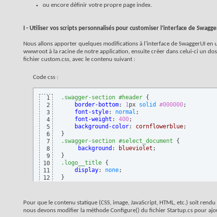
ou encore définir votre propre page index.
I - Utiliser vos scripts personnalisés pour customiser l’interface de Swagge
Nous allons apporter quelques modifications à l’interface de SwaggerUI en ut
wwwroot à la racine de notre application, ensuite créer dans celui-ci un doss
fichier custom.css, avec le contenu suivant :
Code css :
.swagger-section
#header
{
1
border-bottom
: 
1
px 
solid
#000000
;

2
font-style
: 
normal
;

3
font-weight
: 
400
;

4
background-color
: 
cornflowerblue
5
}
6
.swagger-section
#select_document
{
7
background
: 
blueviolet
8
}
9
.logo__title
{
10
display
: 
none
11
}
12
Pour que le contenu statique (CSS, image, JavaScript, HTML, etc.) soit rend
nous devons modifier la méthode Configure() du fichier Startup.cs pour ajout