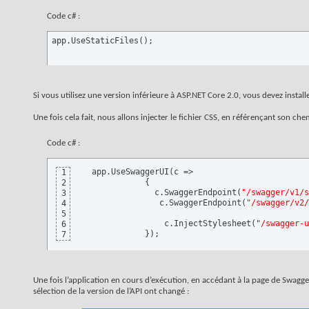
Code c# :
app.UseStaticFiles
(
)
;
Si vous utilisez une version inférieure à ASP.NET Core 2.0, vous devez instal
Une fois cela fait, nous allons injecter le fichier CSS, en référençant son ch
Code c# :
  app.UseSwaggerUI
(
c =>

1
{
2
               c.SwaggerEndpoint
(
"/swagger/v1/s
3
                c.SwaggerEndpoint
(
"/swagger/v2/
4
5
                 c.InjectStylesheet
(
"/swagger-u
6
}
)
;
7
Une fois l’application en cours d’exécution, en accédant à la page de Swagge
sélection de la version de l’API ont changé :