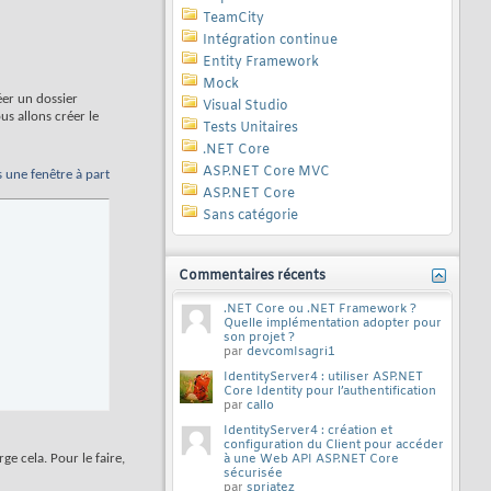
TeamCity
Intégration continue
Entity Framework
Mock
éer un dossier
Visual Studio
us allons créer le
Tests Unitaires
.NET Core
ASP.NET Core MVC
s une fenêtre à part
ASP.NET Core
Sans catégorie
Commentaires récents
.NET Core ou .NET Framework ?
Quelle implémentation adopter pour
son projet ?
par
devcomIsagri1
IdentityServer4 : utiliser ASP.NET
Core Identity pour l’authentification
par
callo
IdentityServer4 : création et
configuration du Client pour accéder
e cela. Pour le faire,
à une Web API ASP.NET Core
sécurisée
par
spriatez