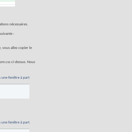
ations nécessaires.
suivante :
 vous allez copier le
tom.css ci-dessus. Nous
s une fenêtre à part
s une fenêtre à part