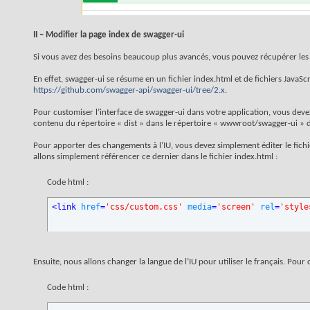
II – Modifier la page index de swagger-ui
Si vous avez des besoins beaucoup plus avancés, vous pouvez récupérer les fi
En effet, swagger-ui se résume en un fichier index.html et de fichiers JavaScr
https://github.com/swagger-api/swagger-ui/tree/2.x
.
Pour customiser l’interface de swagger-ui dans votre application, vous deve
contenu du répertoire « dist » dans le répertoire « wwwroot/swagger-ui » d
Pour apporter des changements à l’IU, vous devez simplement éditer le fichie
allons simplement référencer ce dernier dans le fichier index.html :
Code html :
<
link
href
=
'css/custom.css'
media
=
'screen'
rel
=
'style
Ensuite, nous allons changer la langue de l’IU pour utiliser le français. Pour 
Code html :