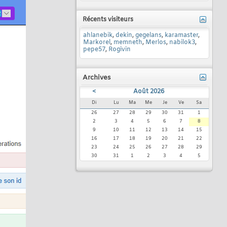
Récents visiteurs
ahlanebik
,
dekin
,
gegelans
,
karamaster
,
Markorel
,
memneth
,
Merlos
,
nabilok3
,
pepe57
,
Rogivin
Archives
<
Août 2026
Di
Lu
Ma
Me
Je
Ve
Sa
26
27
28
29
30
31
1
2
3
4
5
6
7
8
9
10
11
12
13
14
15
16
17
18
19
20
21
22
23
24
25
26
27
28
29
30
31
1
2
3
4
5