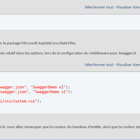
Sélectionner tout
-
Visualiser dan
ler le package Microsoft.AspNetCore.StaticFiles.
emin relatif dans les options, lors de la configuration du middleware pour SwaggerUI :
Sélectionner tout
-
Visualiser dan
wagger.json"
, 
"SwaggerDemo v1"
)
;

swagger.json"
, 
"SwaggerDemo v2"
)
;

i/css/custom.css"
)
;

rUI, vous allez remarquer que la couleur du bandeau d’entête, ainsi que la couleur de 