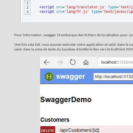
1
<
script
src
=
'lang/translator.js'
type
=
'text/j
2
<
script
src
=
'lang/fr.js'
type
=
'text/javascrip
3
Pour information, swagger UI embarque des fichiers de localisation pour une
Une fois cela fait, vous pouvez exécuter votre application et saisir dans le na
saisir dans la zone de texte du bandeau d’entête le lien vers le EndPoint JS