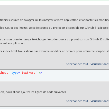
chiers source de swagger-ui, les intégrer à votre application et apporter les modific
ipt, CSS et des images. Le code source du projet est disponible sur GitHub à l’adresse 
z dans un premier temps télécharger le code source du projet sur son GitHub. Ensuite,
e votre application.
r index.html. Nous allons par exemple modifier ce dernier pour utiliser le script cus
Sélectionner tout
-
Visualiser dan
sheet'
type
=
'text/css'
 /
>
cela, nous allons ajouter les lignes de code suivantes :
Sélectionner tout
-
Visualiser dan