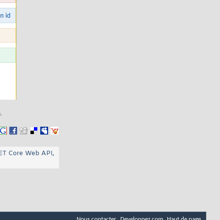
.
ET Core Web API,
Nous contacter
Developpez.com
Haut de page