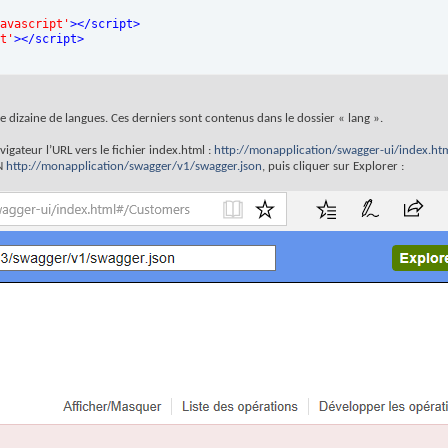
avascript'
>
</
script
>
t'
>
</
script
>
 dizaine de langues. Ces derniers sont contenus dans le dossier « lang ».
vigateur l’URL vers le fichier index.html :
http://monapplication/swagger-ui/index.ht
ON
http://monapplication/swagger/v1/swagger.json
, puis cliquer sur Explorer :