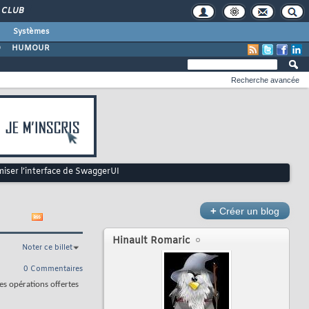
CLUB
Systèmes
O
HUMOUR
Recherche avancée
ser l’interface de SwaggerUI
+
Créer un blog
Hinault Romaric
Noter ce billet
0 Commentaires
es opérations offertes