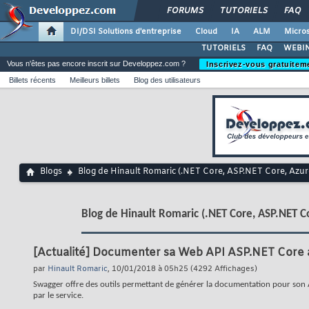
FORUMS
TUTORIELS
FAQ
DI/DSI Solutions d'entreprise
Cloud
IA
ALM
Micros
TUTORIELS
FAQ
WEBIN
Vous n'êtes pas encore inscrit sur Developpez.com ?
Inscrivez-vous gratuitem
Billets récents
Meilleurs billets
Blog des utilisateurs
Blogs
Blog de Hinault Romaric (.NET Core, ASP.NET Core, Azu
Blog de Hinault Romaric (.NET Core, ASP.NET C
[Actualité]
Documenter sa Web API ASP.NET Core av
par
Hinault Romaric
, 10/01/2018 à 05h25 (4292 Affichages)
Swagger offre des outils permettant de générer la documentation pour son AP
par le service.