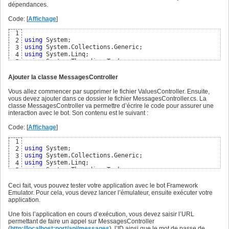
"MicrosoftAppId"
: 
""
,

15
dépendances.
"MicrosoftAppPassword"
: 
""
16
}
17
Code: [
Affichage
]
1
using
2
using
3
using
4
using
5
using
6
using
7
Ajouter la classe MessagesController
using
8
using
9
Vous allez commencer par supprimer le fichier ValuesController. Ensuite,
using
10
vous devez ajouter dans ce dossier le fichier MessagesController.cs. La
using
11
classe MessagesController va permettre d’écrire le code pour assurer une
using
12
interaction avec le bot. Son contenu est le suivant :
using
 Microsoft.Extensions.Options;

13
14
Code: [
Affichage
]
namespace
15
{
16
1
public
class
 Startup

17
using
2
{
18
using
3
public
 Startup
(
IConfiguration configuration
)
19
using
4
{
20
using
5
            Configuration = configuration;

21
using
6
}
22
using
7
Ceci fait, vous pouvez tester votre application avec le bot Framework
23
using
8
Emulator. Pour cela, vous devez lancer l’émulateur, ensuite exécuter votre
public
 IConfiguration Configuration 
{
get
; 
}
24
using
 Microsoft.Extensions.Configuration;

9
application.
25
10
// This method gets called by the runtime. Use th
26
namespace
11
Une fois l’application en cours d’exécution, vous devez saisir l’URL
public
void
 ConfigureServices
(
IServiceCollection 
27
{
12
permettant de faire un appel sur MessagesController
{
28
[
Route
(
"api/[controller]"
)
]
13
(
http://localhost:port/api/messages
), l’ID ainsi que le mot de passe de