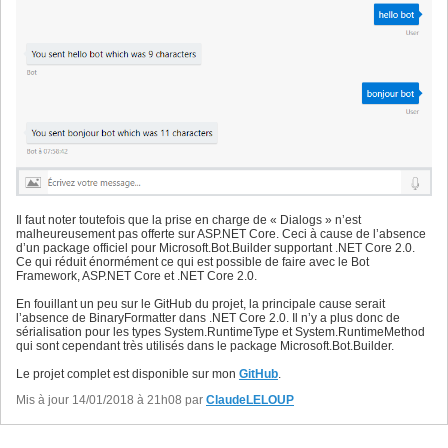
            app.UseAuthentication
(
)
;

61
62
            app.UseMvc
(
)
;

63
}
64
}
65
}
66
Il faut noter toutefois que la prise en charge de « Dialogs » n’est
malheureusement pas offerte sur ASP.NET Core. Ceci à cause de l’absence
d’un package officiel pour Microsoft.Bot.Builder supportant .NET Core 2.0.
Ce qui réduit énormément ce qui est possible de faire avec le Bot
Framework, ASP.NET Core et .NET Core 2.0.
En fouillant un peu sur le GitHub du projet, la principale cause serait
l’absence de BinaryFormatter dans .NET Core 2.0. Il n’y a plus donc de
sérialisation pour les types System.RuntimeType et System.RuntimeMethod
qui sont cependant très utilisés dans le package Microsoft.Bot.Builder.
Le projet complet est disponible sur mon
GitHub
.
Mis à jour 14/01/2018 à 21h08 par
ClaudeLELOUP