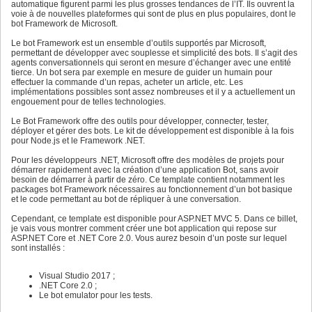
automatique figurent parmi les plus grosses tendances de l’IT. Ils ouvrent la
voie à de nouvelles plateformes qui sont de plus en plus populaires, dont le
bot Framework de Microsoft.
Le bot Framework est un ensemble d’outils supportés par Microsoft,
permettant de développer avec souplesse et simplicité des bots. Il s’agit des
agents conversationnels qui seront en mesure d’échanger avec une entité
tierce. Un bot sera par exemple en mesure de guider un humain pour
effectuer la commande d’un repas, acheter un article, etc. Les
implémentations possibles sont assez nombreuses et il y a actuellement un
engouement pour de telles technologies.
Le Bot Framework offre des outils pour développer, connecter, tester,
déployer et gérer des bots. Le kit de développement est disponible à la fois
pour Node.js et le Framework .NET.
Pour les développeurs .NET, Microsoft offre des modèles de projets pour
démarrer rapidement avec la création d’une application Bot, sans avoir
besoin de démarrer à partir de zéro. Ce template contient notamment les
packages bot Framework nécessaires au fonctionnement d’un bot basique
et le code permettant au bot de répliquer à une conversation.
Cependant, ce template est disponible pour ASP.NET MVC 5. Dans ce billet,
je vais vous montrer comment créer une bot application qui repose sur
ASP.NET Core et .NET Core 2.0. Vous aurez besoin d’un poste sur lequel
sont installés :
Visual Studio 2017 ;
.NET Core 2.0 ;
Le bot emulator pour les tests.