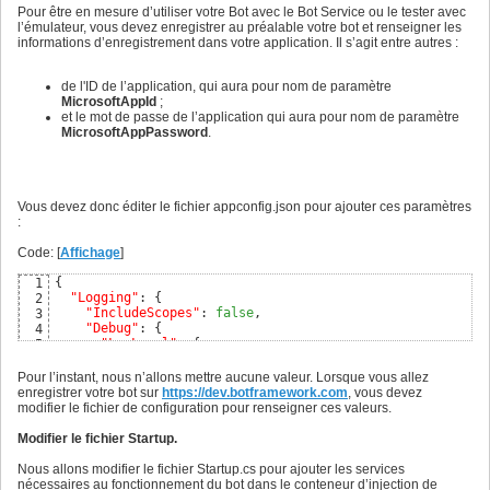
Pour être en mesure d’utiliser votre Bot avec le Bot Service ou le tester avec
l’émulateur, vous devez enregistrer au préalable votre bot et renseigner les
informations d’enregistrement dans votre application. Il s’agit entre autres :
de l'ID de l’application, qui aura pour nom de paramètre
MicrosoftAppId
;
et le mot de passe de l’application qui aura pour nom de paramètre
MicrosoftAppPassword
.
Vous devez donc éditer le fichier appconfig.json pour ajouter ces paramètres
:
Code: [
Affichage
]
{
1
"Logging"
: 
{
2
"IncludeScopes"
: 
false
,

3
"Debug"
: 
{
4
"LogLevel"
: 
{
5
"Default"
: 
"Warning"
6
}
7
Pour l’instant, nous n’allons mettre aucune valeur. Lorsque vous allez
}
,

8
enregistrer votre bot sur
https://dev.botframework.com
, vous devez
"Console"
: 
{
9
modifier le fichier de configuration pour renseigner ces valeurs.
"LogLevel"
: 
{
10
"Default"
: 
"Warning"
11
Modifier le fichier Startup.
}
12
}
13
Nous allons modifier le fichier Startup.cs pour ajouter les services
}
,

14
nécessaires au fonctionnement du bot dans le conteneur d’injection de