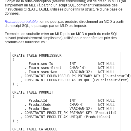
L’objet de la rétro-conception (
reverse engineering
) est de créer un MCD (ou
simplement un MLD) à partir d’un script SQL, contenant l’ensemble des
instructions CREATE TABLE utilisées pur définir la structure d’une base de
données.
Remarque préalable
: on ne peut pas produire directement un MCD à partir
d’un script SQL, le passage par un MLD est imposé.
Exemple : on souhaite créer un MLD puis un MCD à partir du code SQL
suivant (volontairement simplissime), utilisé pour connaître les prix des
produits des fournisseurs :
CREATE TABLE FOURNISSEUR

(

        FourniseurId        INT           NOT NULL

      , FournisseurSiret    CHAR(14)      NOT NULL

      , FournisseurNom      VARCHAR(32)   NOT NULL

    , CONSTRAINT FOURNISSEUR_PK PRIMARY KEY (FourniseurId)

    , CONSTRAINT FOURNISSEUR_AK UNIQUE (FournisseurSiret) 

) ;

CREATE TABLE PRODUIT

(

        ProduitId           INT           NOT NULL

      , ProduitCode         CHAR(4)       NOT NULL

      , ProduitNom          VARCHAR(32)   NOT NULL

    , CONSTRAINT PRODUIT_PK PRIMARY KEY (ProduitId)

    , CONSTRAINT PRODUIT_AK UNIQUE (ProduitCode)  

) ;

CREATE TABLE CATALOGUE
