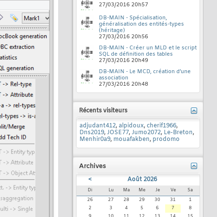
27/03/2016
20h57
DB-MAIN - Spécialisation,
généralisation des entités-types
(héritage)
27/03/2016
20h56
DB-MAIN - Créer un MLD et le script
SQL de définition des tables
27/03/2016
20h49
DB-MAIN - Le MCD, création d’une
association
27/03/2016
20h48
Récents visiteurs
adjudant412
,
alpidoux
,
cherif1966
,
Dns2019
,
JOSE77
,
Jumo2072
,
Le-Breton
,
Menhir0a9
,
mouafakben
,
prodomo
Archives
<
Août 2026
Di
Lu
Ma
Me
Je
Ve
Sa
26
27
28
29
30
31
1
2
3
4
5
6
7
8
9
10
11
12
13
14
15