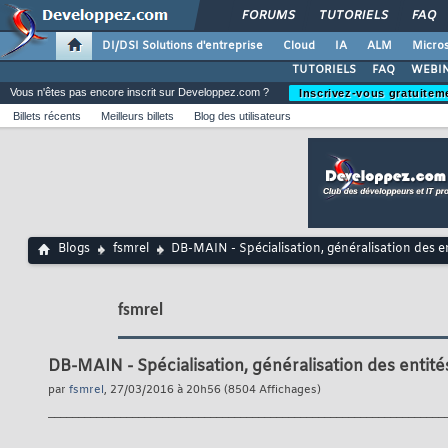
FORUMS
TUTORIELS
FAQ
DI/DSI Solutions d'entreprise
Cloud
IA
ALM
Micros
TUTORIELS
FAQ
WEBIN
Vous n'êtes pas encore inscrit sur Developpez.com ?
Inscrivez-vous gratuitem
Billets récents
Meilleurs billets
Blog des utilisateurs
Blogs
fsmrel
DB-MAIN - Spécialisation, généralisation des en
fsmrel
DB-MAIN - Spécialisation, généralisation des entité
par
fsmrel
, 27/03/2016 à 20h56 (8504 Affichages)
__________________________________________________________________