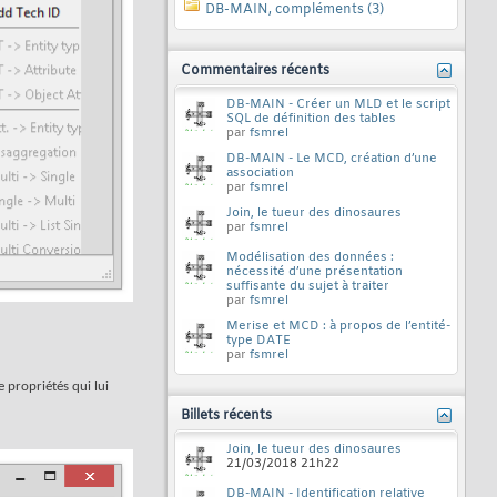
DB-MAIN, compléments (3)
Commentaires récents
DB-MAIN - Créer un MLD et le script
SQL de définition des tables
par
fsmrel
DB-MAIN - Le MCD, création d’une
association
par
fsmrel
Join, le tueur des dinosaures
par
fsmrel
Modélisation des données :
nécessité d’une présentation
suffisante du sujet à traiter
par
fsmrel
Merise et MCD : à propos de l’entité-
type DATE
par
fsmrel
e propriétés qui lui
Billets récents
Join, le tueur des dinosaures
21/03/2018
21h22
DB-MAIN - Identification relative