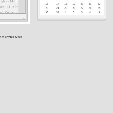
16
17
18
19
20
21
22
23
24
25
26
27
28
29
30
31
1
2
3
4
5
des entités-types