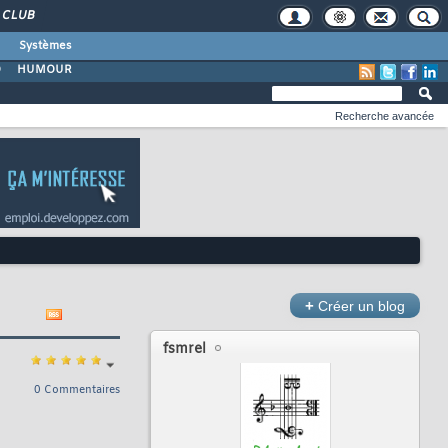
CLUB
Systèmes
O
HUMOUR
Recherche avancée
+
Créer un blog
fsmrel
0 Commentaires