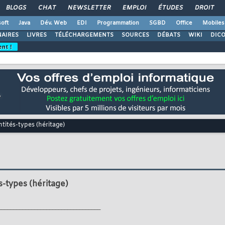
BLOGS
CHAT
NEWSLETTER
EMPLOI
ÉTUDES
DROIT
oft
Java
Dév. Web
EDI
Programmation
SGBD
Office
Mobiles
AIRES
LIVRES
TÉLÉCHARGEMENTS
SOURCES
DÉBATS
WIKI
DIC
ent !
tités-types (héritage)
s-types (héritage)
__________________________________