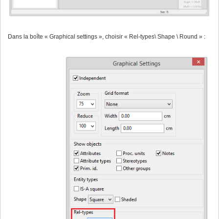
Dans la boîte « Graphical settings », choisir « Rel-types\ Shape \ Round » :