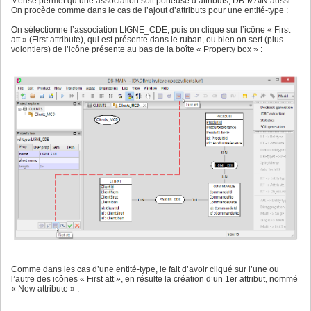
Merise permet qu’une association soit porteuse d’attributs, DB-MAIN aussi.
On procède comme dans le cas de l’ajout d’attributs pour une entité-type :
On sélectionne l’association LIGNE_CDE, puis on clique sur l’icône « First
att » (First attribute), qui est présente dans le ruban, ou bien on sert (plus
volontiers) de l’icône présente au bas de la boîte « Property box » :
Comme dans les cas d’une entité-type, le fait d’avoir cliqué sur l’une ou
l’autre des icônes « First att », en résulte la création d’un 1er attribut, nommé
« New attribute » :