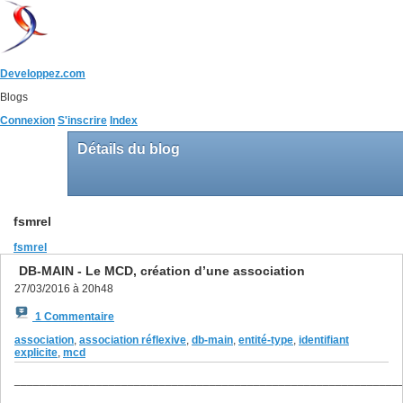
Developpez.com
Blogs
Connexion
S'inscrire
Index
Détails du blog
fsmrel
fsmrel
DB-MAIN - Le MCD, création d’une association
27/03/2016 à 20h48
1 Commentaire
association
,
association réflexive
,
db-main
,
entité-type
,
identifiant
explicite
,
mcd
_____________________________________________________________