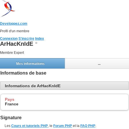
Developpez.com
Profil d'un membre
Connexion
S'inscrire
Index
ArHacKnIdE
Membre Expert
Mes informations
...
Informations de base
Informations de ArHacKnIdE
Pays
France
Signature
Les
Cours et tutoriels PHP
, le
Forum PHP
et la
FAQ PHP
.