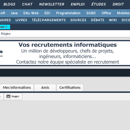
BLOGS
CHAT
NEWSLETTER
EMPLOI
ÉTUDES
DROIT
oft
Java
Dév. Web
EDI
Programmation
SGBD
Office
Mobiles
AIRES
LIVRES
TÉLÉCHARGEMENTS
SOURCES
DÉBATS
WIKI
DIC
ent !
Règles
Mes informations
Amis
Certifications
s
Images