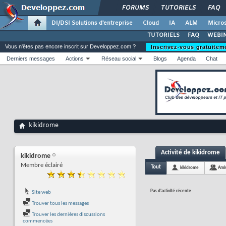
FORUMS
TUTORIELS
FAQ
DI/DSI Solutions d'entreprise
Cloud
IA
ALM
Micros
TUTORIELS
FAQ
WEBIN
Vous n'êtes pas encore inscrit sur Developpez.com ?
Inscrivez-vous gratuitem
Derniers messages
Actions
Réseau social
Blogs
Agenda
Chat
kikidrome
Activité de kikidrome
kikidrome
Membre éclairé
Tout
kikidrome
Ami
Pas d'activité récente
Site web
Trouver tous les messages
Trouver les dernières discussions
commencées