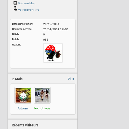
Voir son blog
Voir le profil Pro
Date d'inscription
20/12/2004
Dernière activité
25/04/2014
12h01
Billets
0
Points
685
Avatar
2
Amis
Plus
Aitone
luc_chivas
Récents visiteurs