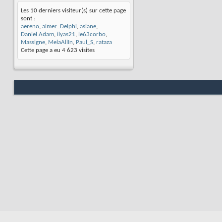
Les 10 derniers visiteur(s) sur cette page
sont :
aereno
,
aimer_Delphi
,
asiane
,
Daniel Adam
,
ilyas21
,
le63corbo
,
Massigne
,
MelaAllIn
,
Paul_S
,
rataza
Cette page a eu
4 623
visites