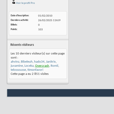
Voir le profil Pro
Date d'inscription
01/02/2010
Dernière activité
26/02/2025
11h59
Billets
0
Points
103
Récents visiteurs
Les 10 derniers visiteur(s) sur cette page
sont :
ahvinz
,
Bibeleuh
,
hado34
,
Janitrix
,
juvamine
,
Loceka
,
Overcrash
,
Romii
,
telossousse
,
timonfavori
Cette page a eu
2 851
visites