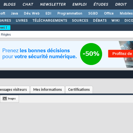
BLOGS
CHAT
NEWSLETTER
EMPLOI
ÉTUDES
DROIT
oft
Java
Dév. Web
EDI
Programmation
SGBD
Office
Mobiles
AIRES
LIVRES
TÉLÉCHARGEMENTS
SOURCES
DÉBATS
WIKI
DIC
ent !
Règles
essages visiteurs
Mes informations
Certifications
Images