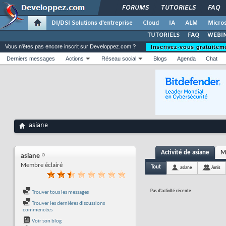
FORUMS
TUTORIELS
FAQ
DI/DSI Solutions d'entreprise
Cloud
IA
ALM
Micros
TUTORIELS
FAQ
WEBIN
Vous n'êtes pas encore inscrit sur Developpez.com ?
Inscrivez-vous gratuitem
Derniers messages
Actions
Réseau social
Blogs
Agenda
Chat
asiane
Activité de asiane
M
asiane
Membre éclairé
Tout
asiane
Amis
Pas d'activité récente
Trouver tous les messages
Trouver les dernières discussions
commencées
Voir son blog