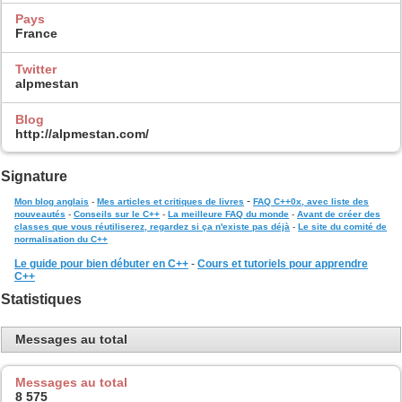
Pays
France
Twitter
alpmestan
Blog
http://alpmestan.com/
Signature
-
Mon blog anglais
-
Mes articles et critiques de livres
FAQ C++0x, avec liste des
nouveautés
-
Conseils sur le C++
-
La meilleure FAQ du monde
-
Avant de créer des
classes que vous réutiliserez, regardez si ça n'existe pas déjà
-
Le site du comité de
normalisation du C++
Le guide pour bien débuter en C++
-
Cours et tutoriels pour apprendre
C++
Statistiques
Messages au total
Messages au total
8 575