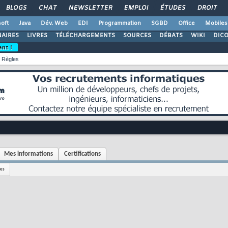
BLOGS
CHAT
NEWSLETTER
EMPLOI
ÉTUDES
DROIT
oft
Java
Dév. Web
EDI
Programmation
SGBD
Office
Mobiles
AIRES
LIVRES
TÉLÉCHARGEMENTS
SOURCES
DÉBATS
WIKI
DIC
ent !
Règles
Mes informations
Certifications
ges