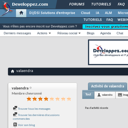
FORUMS
TUTORIELS
FAQ
DI/DSI Solutions d'entreprise
Cloud
IA
ALM
Micros
TUTORIELS
FAQ
WEBIN
Vous n'êtes pas encore inscrit sur Developpez.com ?
Inscrivez-vous gratuitem
Derniers messages
Actions
Réseau social
Blogs
Agenda
Chat
valaendra
Activité de valaendra
valaendra
Membre chevronné
Tout
valaendra
Ima
Pas d'activité récente
Trouver tous les messages
Trouver les dernières discussions
commencées
Voir son blog