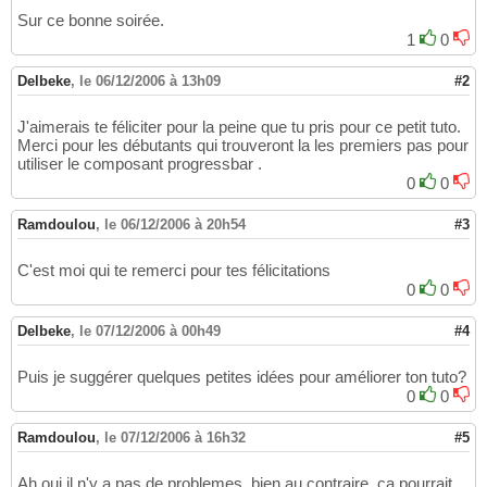
Sur ce bonne soirée.
1
0
Delbeke
,
le 06/12/2006 à 13h09
#2
J'aimerais te féliciter pour la peine que tu pris pour ce petit tuto.
Merci pour les débutants qui trouveront la les premiers pas pour
utiliser le composant progressbar .
0
0
Ramdoulou
,
le 06/12/2006 à 20h54
#3
C'est moi qui te remerci pour tes félicitations
0
0
Delbeke
,
le 07/12/2006 à 00h49
#4
Puis je suggérer quelques petites idées pour améliorer ton tuto?
0
0
Ramdoulou
,
le 07/12/2006 à 16h32
#5
Ah oui il n'y a pas de problemes, bien au contraire, ça pourrait