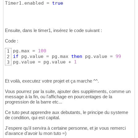
Timer1.enabled = 
true
Ensuite, dans le timer1, insérez le code suivant :
Code :
pg.max = 
100
1
if
 pg.value = pg.max 
then
 pg.value = 
99
2
pg.value = pg.value + 
1
3
Et voilà, executez votre projet et ça marche ^^.
Vous pourrez par la suite, ajouter des suppléments, comme un
message à la fin, ou l'affichage en pourcentages de la
progression de la barre etc...
Ce tuto peut apprendre aux debutants, le principe du systeme
de condition, qui est capital.
J'espere qu'il servira à certaine personne, et je vous remerci
d'avance d'avoir lu mon tuto =)