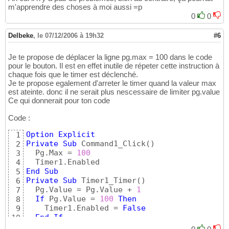
m'apprendre des choses à moi aussi =p
0
0
Delbeke
,
le 07/12/2006 à 19h32
#6
Je te propose de déplacer la ligne pg.max = 100 dans le code
pour le bouton. Il est en effet inutile de répeter cette instruction à
chaque fois que le timer est déclenché.
Je te propose egalement d'arreter le timer quand la valeur max
est ateinte. donc il ne serait plus nescessaire de limiter pg.value
Ce qui donnerait pour ton code
Code :
Option
Explicit
1
Private
Sub
 Command1_Click
(
)
2
  Pg.Max = 
100
3
4
End
Sub
5
Private
Sub
 Timer1_Timer
(
)
6
  Pg.Value = Pg.Value + 
1
7
If
 Pg.Value = 
100
Then
8
    Timer1.Enabled = 
False
9
End
If
10
End
Sub
11