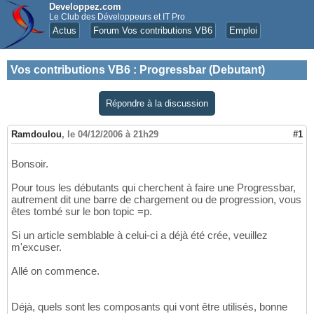
Developpez.com
Le Club des Développeurs et IT Pro
Actus
Forum Vos contributions VB6
Emploi
Vos contributions VB6
:
Progressbar (Debutant)
Répondre à la discussion
Ramdoulou
,
le 04/12/2006 à 21h29
#1
Bonsoir.
Pour tous les débutants qui cherchent à faire une Progressbar,
autrement dit une barre de chargement ou de progression, vous
êtes tombé sur le bon topic =p.
Si un article semblable à celui-ci a déjà été crée, veuillez
m'excuser.
Allé on commence.
Déjà, quels sont les composants qui vont être utilisés, bonne