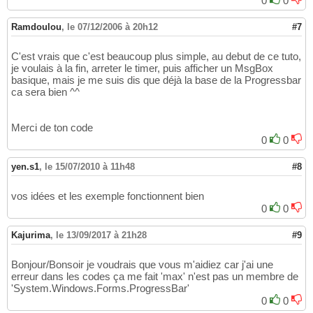
0
0
Ramdoulou
,
le 07/12/2006 à 20h12
#7
C'est vrais que c'est beaucoup plus simple, au debut de ce tuto,
je voulais à la fin, arreter le timer, puis afficher un MsgBox
basique, mais je me suis dis que déjà la base de la Progressbar
ca sera bien ^^
Merci de ton code
0
0
yen.s1
,
le 15/07/2010 à 11h48
#8
vos idées et les exemple fonctionnent bien
0
0
Kajurima
,
le 13/09/2017 à 21h28
#9
Bonjour/Bonsoir je voudrais que vous m'aidiez car j'ai une
erreur dans les codes ça me fait 'max' n'est pas un membre de
'System.Windows.Forms.ProgressBar'
0
0