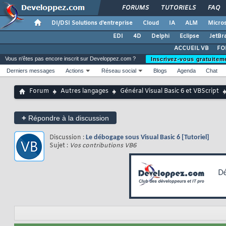
FORUMS
TUTORIELS
FAQ
DI/DSI Solutions d'entreprise
Cloud
IA
ALM
Micros
EDI
4D
Delphi
Eclipse
JetBr
ACCUEIL VB
FO
Vous n'êtes pas encore inscrit sur Developpez.com ?
Inscrivez-vous gratuitem
Derniers messages
Actions
Réseau social
Blogs
Agenda
Chat
Forum
Autres langages
Général Visual Basic 6 et VBScript
+
Répondre à la discussion
Discussion :
Le débogage sous Visual Basic 6 [Tutoriel]
Sujet :
Vos contributions VB6