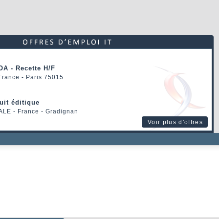
OA - Recette H/F
 France - Paris 75015
uit éditique
ALE
- France - Gradignan
Voir plus d'offres