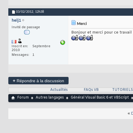
03/02/2012,
12h38
helj1
Merci
Invité de passage
Bonjour et merci pour ce travail 
Inscrit en
Septembre
2010
Messages
1
+
Répondre à la discussion
Actualités
FAQs VB
TUTORIELS
Forum
Autres langages
Général Visual Basic 6 et VBScript
«
D