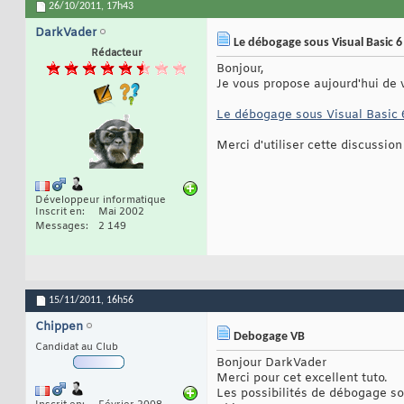
26/10/2011,
17h43
DarkVader
Le débogage sous Visual Basic 6
Rédacteur
Bonjour,
Je vous propose aujourd'hui de 
Le débogage sous Visual Basic 
Merci d'utiliser cette discussio
Développeur informatique
Inscrit en
Mai 2002
Messages
2 149
15/11/2011,
16h56
Chippen
Debogage VB
Candidat au Club
Bonjour DarkVader
Merci pour cet excellent tuto.
Les possibilités de débogage so