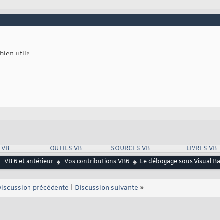
bien utile.
 VB
OUTILS VB
SOURCES VB
LIVRES VB
VB 6 et antérieur
Vos contributions VB6
Le débogage sous Visual Bas
iscussion précédente
|
Discussion suivante
»