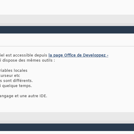
riel est accessible depuis
la page Office de Developpez -
i dispose des mêmes outils :
riables locales
curseur etc
s sont différents.
i quelque temps.
langage et une autre IDE.