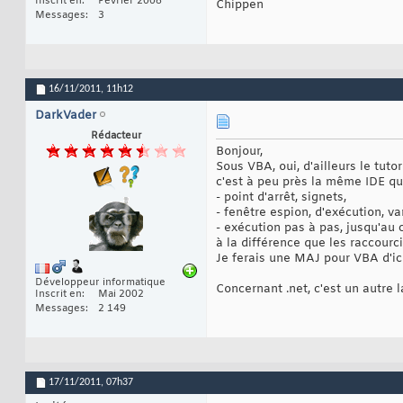
Inscrit en
Février 2008
Chippen
Messages
3
16/11/2011,
11h12
DarkVader
Rédacteur
Bonjour,
Sous VBA, oui, d'ailleurs le tuto
c'est à peu près la même IDE qu
- point d'arrêt, signets,
- fenêtre espion, d'exécution, va
- exécution pas à pas, jusqu'au 
à la différence que les raccourci
Je ferais une MAJ pour VBA d'ic
Développeur informatique
Concernant .net, c'est un autre 
Inscrit en
Mai 2002
Messages
2 149
17/11/2011,
07h37