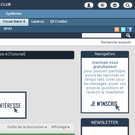
CLUB
Systèmes
Visual Basic 6
Lazarus
Qt Creator
WIKI
Recherche avancée
Navigation
ic 6 [Tutoriel]
Inscrivez-vous
gratuitement
pour pouvoir participer,
suivre les réponses en
temps réel, voter pour
les messages, poser vos
propres questions et
recevoir la newsletter
Outils de la discussion
Affichage