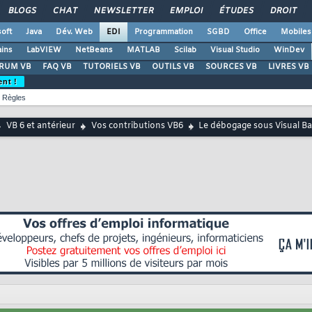
BLOGS
CHAT
NEWSLETTER
EMPLOI
ÉTUDES
DROIT
oft
Java
Dév. Web
EDI
Programmation
SGBD
Office
Mobiles
ains
LabVIEW
NetBeans
MATLAB
Scilab
Visual Studio
WinDev
RUM VB
FAQ VB
TUTORIELS VB
OUTILS VB
SOURCES VB
LIVRES VB
ent !
Règles
VB 6 et antérieur
Vos contributions VB6
Le débogage sous Visual Bas