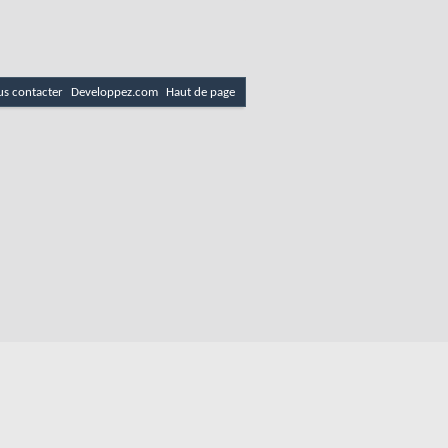
s contacter
Developpez.com
Haut de page
es
Politique de cookies