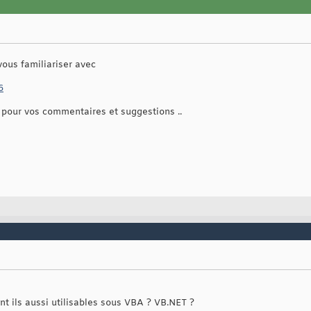
vous familiariser avec
6
n pour vos commentaires et suggestions ..
nt ils aussi utilisables sous VBA ? VB.NET ?