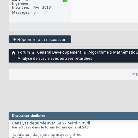
Ingénieur
Inscrit en
Avril 2018
Messages
3
+
Répondre à la discussion
Forum
Général Développement
Algorithme & Mathématiqu
Analyse de survie avec entrées retardées
«
D
Discussions similaires
L'analyse de survie avec SAS - Mardi 9 avril
Par actusas dans le forum Forum général SAS
Tabulation dans une form avec entrée