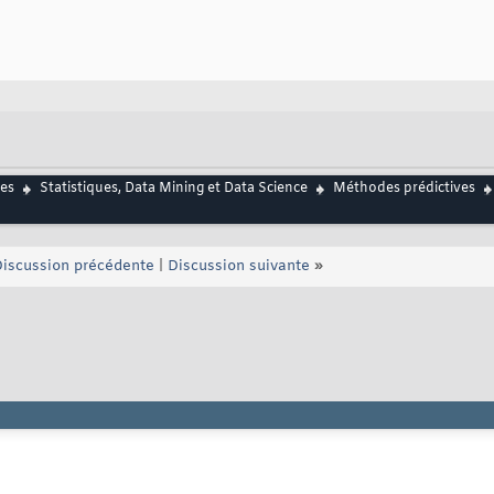
es
Statistiques, Data Mining et Data Science
Méthodes prédictives
iscussion précédente
|
Discussion suivante
»