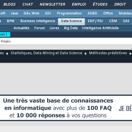
BLOGS
CHAT
NEWSLETTER
EMPLOI
ÉTUDES
DROIT
oft
Java
Dév. Web
EDI
Programmation
SGBD
Office
Mobiles
a
BPM
Business Intelligence
Data Science
ERP / PGI
CRM
SAS
Actualités
Forum
Livres
Big Data
Intelligence Artificielle
ent !
Règles
es
Statistiques, Data Mining et Data Science
Méthodes prédictives