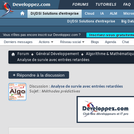
FORUMS
TUTORIELS
FAQ
DI/DSI Solutions d'entreprise
Cloud
IA
ALM
Micros
DI/DSI Solutions d'entreprise
Big Dat
Vous n'êtes pas encore inscrit sur Developpez.com ?
Inscrivez-vous gratuitem
Derniers messages
Actions
Réseau social
Blogs
Agenda
Chat
Forum
Général Développement
Algorithme & Mathématiqu
Analyse de survie avec entrées retardées
+
Répondre à la discussion
Discussion :
Analyse de survie avec entrées retardées
Sujet :
Méthodes prédictives