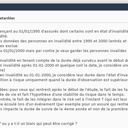
retardées
ant au 01/01/1995 d'assurés dont certains sont en état d'invalidité. J
dité.
es données des personnes en invalidité entre 1995 et 2000 (entrés et 
les exclue.
1/01/2000 mais par contre je veux garder les personnes invalides à
invalidité en tenant compte de la durée déjà survécu avant le début d
n invalidité après 01-01-2000 et quelque soit la date, je considère une
re)
en invalidité au 01-01-2000, je considère leur durée dans l'état d'inva
ition à risque uniquement quand la durée d'observation est supérieure
rdées: pour ceux qui rentrent après le début de l'étude, le fait de les 
e de vie et fait l'hypothèse d'une stabilité du risque dans le temps.
ntrée, le fait de les intégrer dans le risk set à l'instant T (qui est le
ée écoulé lors d'un événement (par exemple pour un assuré qui rentr
ès impacte la durée de survie de la 4eme année et non de la premièr
u y a t-il un biais qui peut être corrigé ?