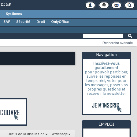
CLUB
Systèmes
SAP
Sécurité
Droit
OnlyOffice
Recherche avancée
Navigation
Inscrivez-vous
gratuitement
pour pouvoir participer,
suivre les réponses en
temps réel, voter pour
les messages, poser vos
propres questions et
recevoir la newsletter
Outils de la discussion
Affichage