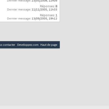
Dernier message:
23/05/2008,
12h09
Réponses:
8
Dernier message:
11/11/2005,
11h33
Réponses:
1
Dernier message:
13/09/2005,
19h12
s contacter
Developpez.com
Haut de page