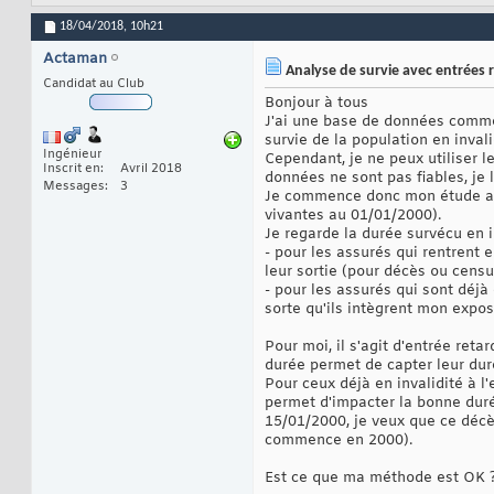
18/04/2018,
10h21
Actaman
Analyse de survie avec entrées 
Candidat au Club
Bonjour à tous
J'ai une base de données commenç
survie de la population en invali
Ingénieur
Cependant, je ne peux utiliser l
Inscrit en
Avril 2018
données ne sont pas fiables, je 
Messages
3
Je commence donc mon étude au 0
vivantes au 01/01/2000).
Je regarde la durée survécu en 
- pour les assurés qui rentrent e
leur sortie (pour décès ou censu
- pour les assurés qui sont déjà 
sorte qu'ils intègrent mon expos
Pour moi, il s'agit d'entrée reta
durée permet de capter leur duré
Pour ceux déjà en invalidité à l'e
permet d'impacter la bonne dur
15/01/2000, je veux que ce déc
commence en 2000).
Est ce que ma méthode est OK ? o