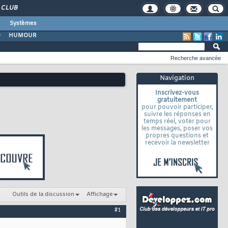
CLUB
Systèmes
O
HUMOUR
Recherche avancée
Navigation
Inscrivez-vous
gratuitement
pour pouvoir participer,
suivre les réponses en
temps réel, voter pour
les messages, poser vos
propres questions et
recevoir la newsletter
Outils de la discussion
Affichage
#1