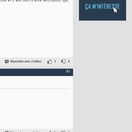
te et c'est loin d'etre Microsoft qui
Répondre avec citation
1
0
#3