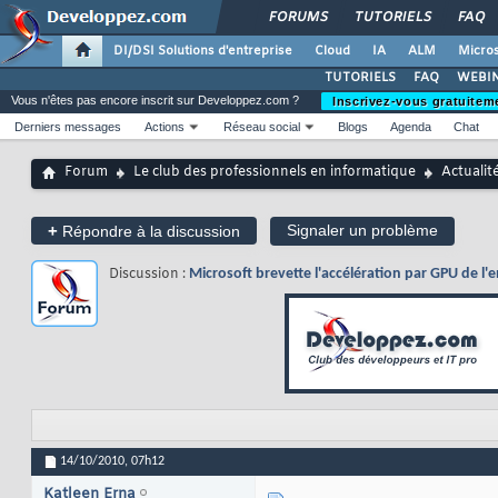
FORUMS
TUTORIELS
FAQ
DI/DSI Solutions d'entreprise
Cloud
IA
ALM
Micros
TUTORIELS
FAQ
WEBIN
Vous n'êtes pas encore inscrit sur Developpez.com ?
Inscrivez-vous gratuitem
Derniers messages
Actions
Réseau social
Blogs
Agenda
Chat
Forum
Le club des professionnels en informatique
Actualit
+
Signaler un problème
Répondre à la discussion
Discussion :
Microsoft brevette l'accélération par GPU de l
14/10/2010,
07h12
Katleen Erna