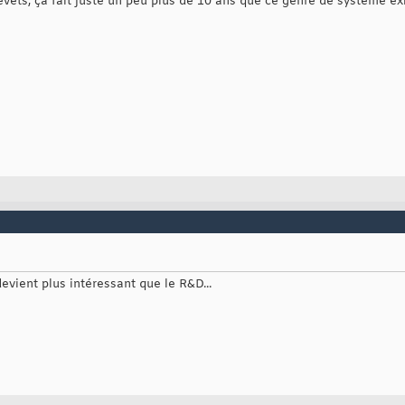
evets, ça fait juste un peu plus de 10 ans que ce genre de système exis
devient plus intéressant que le R&D...