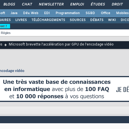
BLOGS
CHAT
NEWSLETTER
EMPLOI
ÉTUDES
DROIT
oft
Java
Dév. Web
EDI
Programmation
SGBD
Office
Mobiles
AIRES
LIVRES
TÉLÉCHARGEMENTS
SOURCES
DÉBATS
WIKI
DIC
ent !
Règles
és
Microsoft brevette l'accélération par GPU de l'encodage vidéo
'encodage vidéo