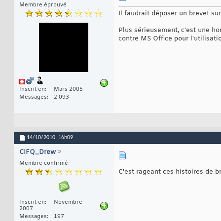
Membre éprouvé
Il faudrait déposer un brevet sur
Plus sérieusement, c'est une hon
contre MS Office pour l'utilisati
Inscrit en
Mars 2005
Messages
2 093
14/10/2010,
16h09
CIFQ_Drew
Membre confirmé
C'est rageant ces histoires de b
Inscrit en
Novembre
2007
Messages
197