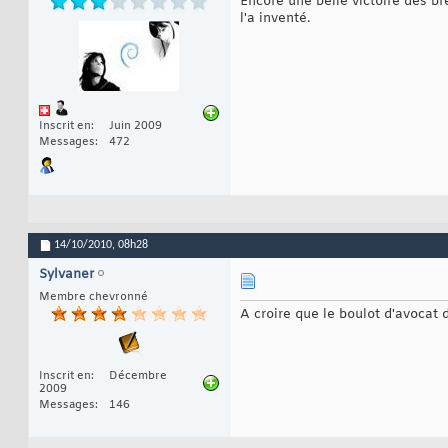
Encore une belle victoire des br
l'a inventé.
Inscrit en
Juin 2009
Messages
472
14/10/2010,
08h28
Sylvaner
Membre chevronné
A croire que le boulot d'avocat 
Inscrit en
Décembre
2009
Messages
146