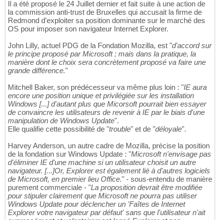
Il a été proposé le 24 Juillet dernier et fait suite à une action de
la commission anti-trust de Bruxelles qui accusait la firme de
Redmond d'exploiter sa position dominante sur le marché des
OS pour imposer son navigateur Internet Explorer.
John Lilly, actuel PDG de la Fondation Mozilla, est "
d'accord sur
le principe proposé par Microsoft ; mais dans la pratique, la
manière dont le choix sera concrètement proposé va faire une
grande différence.
"
Mitchell Baker, son prédécesseur va même plus loin : "
IE aura
encore une position unique et privilégiée sur les installation
Windows [...] d'autant plus que Micorsoft pourrait bien essayer
de convaincre les utilisateurs de revenir à IE par le biais d'une
manipulation de Windows Update
".
Elle qualifie cette possibilité de "
trouble
" et de "
déloyale
".
Harvey Anderson, un autre cadre de Mozilla, précise la position
de la fondation sur Windows Update : "
Microsoft n'envisage pas
d'éliminer IE d'une machine si un utilisateur choisit un autre
navigateur. [...]Or, Explorer est également lié à d'autres logiciels
de Microsoft, en premier lieu Office.
" - sous-entendu de manière
purement commerciale - "
La proposition devrait être modifiée
pour stipuler clairement que Microsoft ne pourra pas utiliser
Windows Update pour déclencher un 'Faîtes de Internet
Explorer votre navigateur par défaut' sans que l'utilisateur n'ait