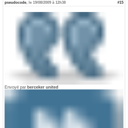
pseudocode
,
le 19/08/2009 à 12h38
#15
Envoyé par
berceker united