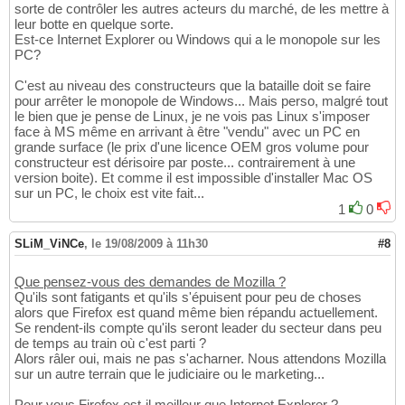
sorte de contrôler les autres acteurs du marché, de les mettre à
leur botte en quelque sorte.
Est-ce Internet Explorer ou Windows qui a le monopole sur les
PC?
C'est au niveau des constructeurs que la bataille doit se faire
pour arrêter le monopole de Windows... Mais perso, malgré tout
le bien que je pense de Linux, je ne vois pas Linux s'imposer
face à MS même en arrivant à être "vendu" avec un PC en
grande surface (le prix d'une licence OEM gros volume pour
constructeur est dérisoire par poste... contrairement à une
version boite). Et comme il est impossible d'installer Mac OS
sur un PC, le choix est vite fait...
1
0
SLiM_ViNCe
,
le 19/08/2009 à 11h30
#8
Que pensez-vous des demandes de Mozilla ?
Qu'ils sont fatigants et qu'ils s'épuisent pour peu de choses
alors que Firefox est quand même bien répandu actuellement.
Se rendent-ils compte qu'ils seront leader du secteur dans peu
de temps au train où c'est parti ?
Alors râler oui, mais ne pas s'acharner. Nous attendons Mozilla
sur un autre terrain que le judiciaire ou le marketing...
Pour vous Firefox est-il meilleur que Internet Explorer ?