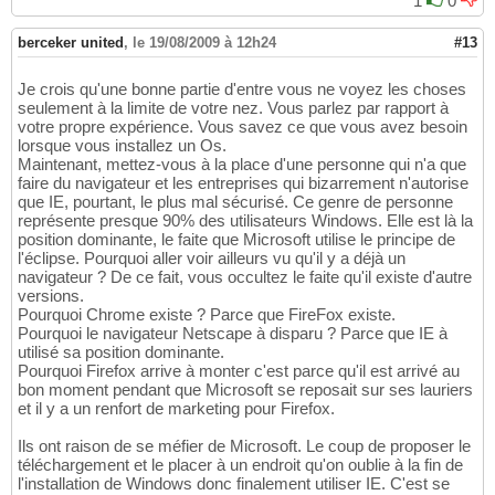
1
0
berceker united
,
le 19/08/2009 à 12h24
#13
Je crois qu'une bonne partie d'entre vous ne voyez les choses
seulement à la limite de votre nez. Vous parlez par rapport à
votre propre expérience. Vous savez ce que vous avez besoin
lorsque vous installez un Os.
Maintenant, mettez-vous à la place d'une personne qui n'a que
faire du navigateur et les entreprises qui bizarrement n'autorise
que IE, pourtant, le plus mal sécurisé. Ce genre de personne
représente presque 90% des utilisateurs Windows. Elle est là la
position dominante, le faite que Microsoft utilise le principe de
l'éclipse. Pourquoi aller voir ailleurs vu qu'il y a déjà un
navigateur ? De ce fait, vous occultez le faite qu'il existe d'autre
versions.
Pourquoi Chrome existe ? Parce que FireFox existe.
Pourquoi le navigateur Netscape à disparu ? Parce que IE à
utilisé sa position dominante.
Pourquoi Firefox arrive à monter c'est parce qu'il est arrivé au
bon moment pendant que Microsoft se reposait sur ses lauriers
et il y a un renfort de marketing pour Firefox.
Ils ont raison de se méfier de Microsoft. Le coup de proposer le
téléchargement et le placer à un endroit qu'on oublie à la fin de
l'installation de Windows donc finalement utiliser IE. C'est se