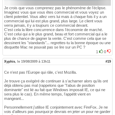
Je crois que vous comprenez pas le phénomène de l'éclipse.
Imaginez vous que vous êtes commercial et vous voyez un
client potentiel. Vous allez vers lui mais à chaque fois il y a un
commercial qui lui est plus grand, plus large. Le client vous
verra jamais, il y a toujours ce commercial devant.
C'est cela la libre concurrence dans l'économie de marché.
C'est celui qui a le plus grand, beau et fort commercial qui a le
plus de chance de gagner la vente. C'est comme cela que se
dessinent les "standards"... regrettes-tu la bonne époque ou une
disquette Mac ne pouvait pas se lire sur un PC ?
1
0
Xyphis
,
le 19/08/2009 à 13h11
#19
Ce n'est pas l'Europe qui râle, c'est Mozilla.
Je trouve ça exégéré de continuer à s'acharner alors qu'ils ont
déjà obtenu pas mal (rappelons que "l'abus de position
dominante" est lié au fait que Windows imposait IE, ce qui ne
sera plus le cas). En même temps, l'appétit vient en
mangeant...
Personnellement j'utilise IE conjointement avec FireFox. Je ne
vois d'ailleurs pas pourquoi je devrais en jeter un pour ne garder