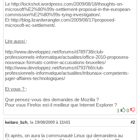
Le http://lockshot.wordpress.com/2009/08/18/thoughts-on-
microsoft%E2%80%99s-settlement-proposal-in-the-european-
commission%E2%80%99s-tying-investigation/.
Et http://blog.lizardwrangler.com/2009/08/17/proposed-
microsoft-ec-settlement/.
Lire aussi
:
http://www.developpez.net/forums/d789738/club-
professionnels-informatique/actualites/office-2010-proposera-
nouveaux-formats-contrer-accusations-bruxelles/
http://www.developpez.net/forums/d793766/club-
professionnels-informatique/actualites/tribunaux-competents-
juger-affaires-technologiques/
Et vous ?
:
Que pensez-vous des demandes de Mozilla ?
Pour vous Firefox est-il meilleur que Internet Explorer ?
1
0
keitaro_bzh
,
le 19/08/2009 à 11h01
#2
Et après, on aura la communauté Linux qui demandera au