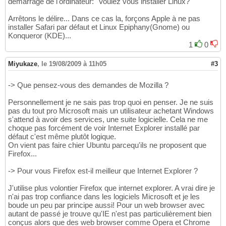
démarrage de l'ordinateur: "Voulez vous installer Linux?"
Arrêtons le délire... Dans ce cas la, forçons Apple à ne pas
installer Safari par défaut et Linux Epiphany(Gnome) ou
Konqueror (KDE)...
1
0
Miyukaze
,
le 19/08/2009 à 11h05
#3
-> Que pensez-vous des demandes de Mozilla ?
Personnellement je ne sais pas trop quoi en penser. Je ne suis
pas du tout pro Microsoft mais un utilisateur achetant Windows
s'attend à avoir des services, une suite logicielle. Cela ne me
choque pas forcément de voir Internet Explorer installé par
défaut c'est même plutôt logique.
On vient pas faire chier Ubuntu parcequ'ils ne proposent que
Firefox...
-> Pour vous Firefox est-il meilleur que Internet Explorer ?
J'utilise plus volontier Firefox que internet explorer. A vrai dire je
n'ai pas trop confiance dans les logiciels Microsoft et je les
boude un peu par principe aussi! Pour un web browser avec
autant de passé je trouve qu'IE n'est pas particulièrement bien
conçus alors que des web browser comme Opera et Chrome