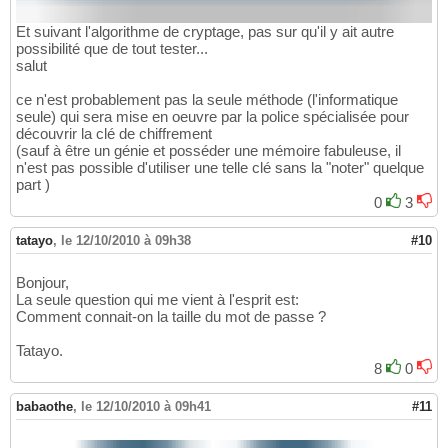
Et suivant l'algorithme de cryptage, pas sur qu'il y ait autre
possibilité que de tout tester...
salut
ce n'est probablement pas la seule méthode (l'informatique
seule) qui sera mise en oeuvre par la police spécialisée pour
découvrir la clé de chiffrement
(sauf à être un génie et posséder une mémoire fabuleuse, il
n'est pas possible d'utiliser une telle clé sans la "noter" quelque
part )
0
3
tatayo
,
le 12/10/2010 à 09h38
#10
Bonjour,
La seule question qui me vient à l'esprit est:
Comment connait-on la taille du mot de passe ?
Tatayo.
8
0
babaothe
,
le 12/10/2010 à 09h41
#11