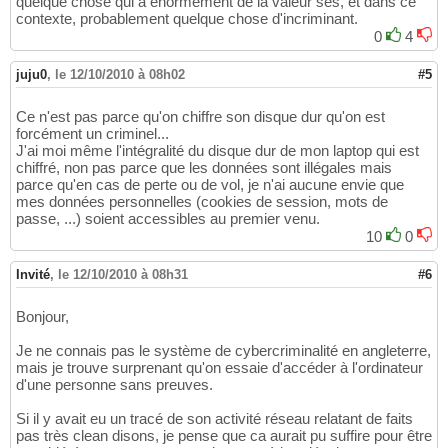
quelque chose qui a énormément de la valeur ses, et dans ce
contexte, probablement quelque chose d'incriminant.
0
4
juju0
,
le 12/10/2010 à 08h02
#5
Ce n'est pas parce qu'on chiffre son disque dur qu'on est
forcément un criminel...
J'ai moi même l'intégralité du disque dur de mon laptop qui est
chiffré, non pas parce que les données sont illégales mais
parce qu'en cas de perte ou de vol, je n'ai aucune envie que
mes données personnelles (cookies de session, mots de
passe, ...) soient accessibles au premier venu.
10
0
Invité
,
le 12/10/2010 à 08h31
#6
Bonjour,
Je ne connais pas le système de cybercriminalité en angleterre,
mais je trouve surprenant qu'on essaie d'accéder à l'ordinateur
d'une personne sans preuves.
Si il y avait eu un tracé de son activité réseau relatant de faits
pas très clean disons, je pense que ca aurait pu suffire pour être