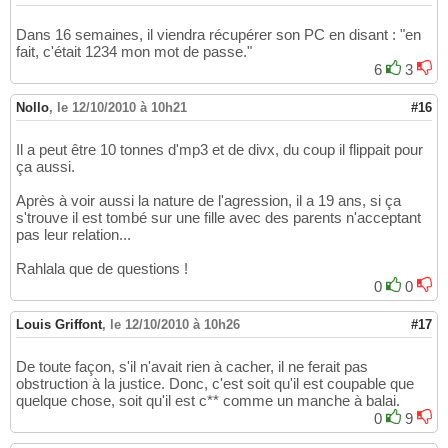
Dans 16 semaines, il viendra récupérer son PC en disant : "en
fait, c'était 1234 mon mot de passe."
6
3
Nollo
,
le 12/10/2010 à 10h21
#16
Il a peut être 10 tonnes d'mp3 et de divx, du coup il flippait pour
ça aussi.
Après à voir aussi la nature de l'agression, il a 19 ans, si ça
s'trouve il est tombé sur une fille avec des parents n'acceptant
pas leur relation...
Rahlala que de questions !
0
0
Louis Griffont
,
le 12/10/2010 à 10h26
#17
De toute façon, s'il n'avait rien à cacher, il ne ferait pas
obstruction à la justice. Donc, c'est soit qu'il est coupable que
quelque chose, soit qu'il est c** comme un manche à balai.
0
9