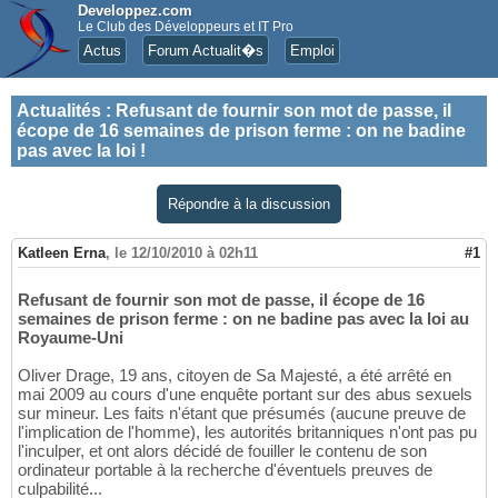
Developpez.com
Le Club des Développeurs et IT Pro
Actus
Forum Actualit�s
Emploi
Actualités
:
Refusant de fournir son mot de passe, il
écope de 16 semaines de prison ferme : on ne badine
pas avec la loi !
Répondre à la discussion
Katleen Erna
,
le 12/10/2010 à 02h11
#1
Refusant de fournir son mot de passe, il écope de 16
semaines de prison ferme : on ne badine pas avec la loi au
Royaume-Uni
Oliver Drage, 19 ans, citoyen de Sa Majesté, a été arrêté en
mai 2009 au cours d'une enquête portant sur des abus sexuels
sur mineur. Les faits n'étant que présumés (aucune preuve de
l'implication de l'homme), les autorités britanniques n'ont pas pu
l'inculper, et ont alors décidé de fouiller le contenu de son
ordinateur portable à la recherche d'éventuels preuves de
culpabilité...