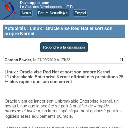
Developpez.com
Le Club des Développeurs et IT Pro
Actus
Forum Actualit�s
Emploi
Actualités
:
Linux : Oracle vise Red Hat et sort son
propre Kernel
Répondre à la discussion
Gordon Fowler
,
le 27/09/2010 à 17h28
#1
Linux : Oracle vise Red Hat et sort son propre Kernel
L'Unbreakable Enterprise Kernel offrirait des prestations 75
% plus rapide que son concurrent
Oracle vient de lancer son Unbreakable Enterprise Kernel, un
noyau Linux que la société se palit à qualifier de
« rapide,
moderne et fiable »
, un kernel spécifiquement optimisé pour les
logiciels et les équipements dOracle.