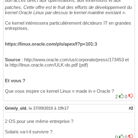
dun accès direct aux optimisations, aux extensions et aux
patches. Cette offre est le fruit des efforts de développement du
kernel Oracle Linux par-dessus le kernel mainline existant »
.
Ce kernel intéressera particulièrement décideurs IT en grandes
entreprises.
https://linux.oracle.com/pls/apex/f?p=101:3
Source
: http://www.oracle.com/us/corporate/press/173453 et
la http://linux.oracle.com/ULK-ds.pdf (pdf)
Et vous ?
Que vous inspire ce kernel Linux « made in » Oracle ?
2
0
Grimly_old
,
le 27/09/2010 à 19h17
#2
2 OS pour une même entreprise ?
Solaris va-t-il survivre ?
0
0