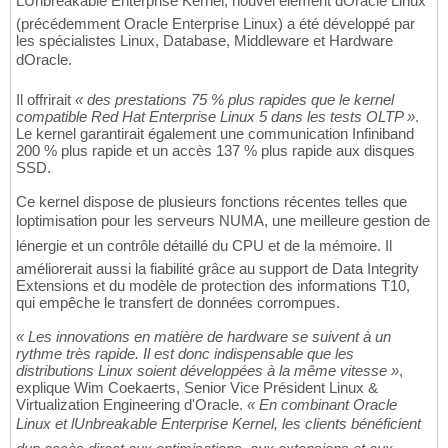
LUnbreakable Enterprise Kernel, nouvel élément dOracle Linux
(précédemment Oracle Enterprise Linux) a été développé par
les spécialistes Linux, Database, Middleware et Hardware
dOracle.
Il offrirait
« des prestations 75 % plus rapides que le kernel
compatible Red Hat Enterprise Linux 5 dans les tests OLTP »
.
Le kernel garantirait également une communication Infiniband
200 % plus rapide et un accès 137 % plus rapide aux disques
SSD.
Ce kernel dispose de plusieurs fonctions récentes telles que
loptimisation pour les serveurs NUMA, une meilleure gestion de
lénergie et un contrôle détaillé du CPU et de la mémoire. Il
améliorerait aussi la fiabilité grâce au support de Data Integrity
Extensions et du modèle de protection des informations T10,
qui empêche le transfert de données corrompues.
« Les innovations en matière de hardware se suivent à un
rythme très rapide. Il est donc indispensable que les
distributions Linux soient développées à la même vitesse »
,
explique Wim Coekaerts, Senior Vice Président Linux &
Virtualization Engineering d'Oracle.
« En combinant Oracle
Linux et lUnbreakable Enterprise Kernel, les clients bénéficient