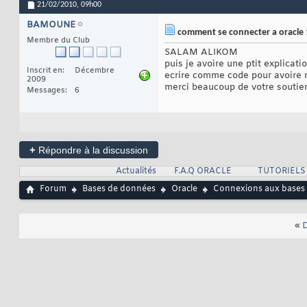
21/02/2010,
09h00
BAMOUNE
comment se connecter a oracle 
Membre du Club
SALAM ALIKOM
puis je avoire une ptit explicat
Inscrit en
Décembre
ecrire comme code pour avoire
2009
merci beaucoup de votre soutie
Messages
6
+
Répondre à la discussion
Actualités
F.A.Q ORACLE
TUTORIELS
Forum
Bases de données
Oracle
Connexions aux bases
«
D