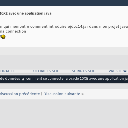
10XE avec une application java
ion qui memontre comment introduire ojdbc14.jar dans mon projet java 
 ma connection
n
 ORACLE
TUTORIELS SQL
SCRIPTS SQL
LIVRES ORA
 de données
comment se connecter a oracle 10XE avec une application j
iscussion précédente
|
Discussion suivante
»