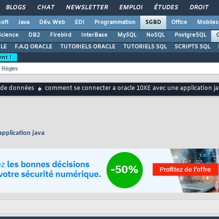
BLOGS
CHAT
NEWSLETTER
EMPLOI
ÉTUDES
DROIT
oft
Java
Dév. Web
EDI
Programmation
SGBD
Office
Mobiles
Science
DB2
Firebird
InterBase
MySQL
NoSQL
PostgreSQL
O
LE
F.A.Q ORACLE
TUTORIELS ORACLE
TUTORIELS SQL
SCRIPTS SQL
ent !
Règles
 de données
comment se connecter a oracle 10XE avec une application j
pplication java