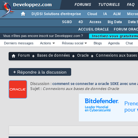
FORUMS
TUTORIELS
FAQ
DI/DSI Solutions d'entreprise
Cloud
IA
ALM
Micros
SGBD
4D
Access
Big Data
Data 
ACCUEIL ORACLE
FORUM ORAC
Vous n'êtes pas encore inscrit sur Developpez.com ?
Inscrivez-vous gratuitem
Derniers messages
Actions
Réseau social
Blogs
Agenda
Chat
Forum
Bases de données
Oracle
Connexions aux bases
+
Répondre à la discussion
Discussion :
comment se connecter a oracle 10XE avec une a
Sujet :
Connexions aux bases de données Oracle