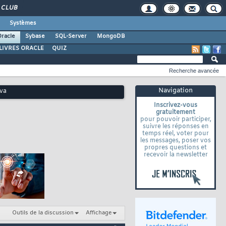
CLUB
Systèmes
racle
Sybase
SQL-Server
MongoDB
LIVRES ORACLE
QUIZ
Recherche avancée
Navigation
ava
Inscrivez-vous
gratuitement
pour pouvoir participer,
suivre les réponses en
temps réel, voter pour
les messages, poser vos
propres questions et
recevoir la newsletter
Outils de la discussion
Affichage