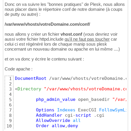
Donc on va suivre les "bonnes pratiques" de Plesk, nous allons
nous placer dans le répertoire conf de notre domaine (à coups
de putty ou autre) :
/var/www/vhosts/votreDomaine.com/conf/
nous allons y créer un fichier
vhost.conf
(vous devriez voir
aussi votre fichier httpd.include
qu'il ne faut pas toucher
car
celui ci est régénéré lors de chaque manip sous plesk
concernant un nouveau domaine ou apache en lui même ....)
et on va donc y écrire le contenu suivant :
Code apache :
DocumentRoot
 /var/www/vhosts/votreDomaine.co
1
2
<
Directory
"/var/www/vhosts/votreDomaine.com
3
4
php_admin_value
 open_basedir 
"/var/w
5
6
Options
Indexes
 ExecCGI 
FollowSymLin
7
AddHandler
 cgi-
script
 .cgi

8
AllowOverride
all
9
Order
allow
,
deny
10