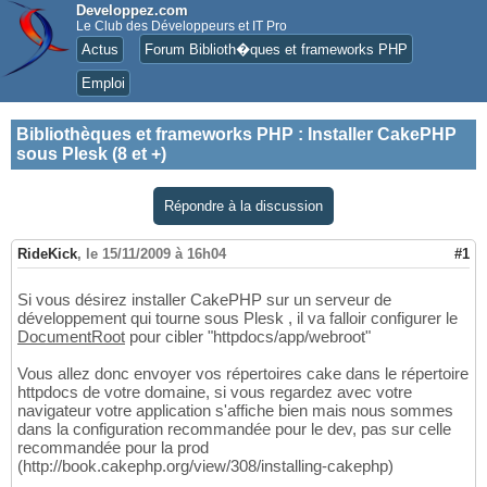
Developpez.com
Le Club des Développeurs et IT Pro
Actus
Forum Biblioth�ques et frameworks PHP
Emploi
Bibliothèques et frameworks PHP
:
Installer CakePHP
sous Plesk (8 et +)
Répondre à la discussion
RideKick
,
le 15/11/2009 à 16h04
#1
Si vous désirez installer CakePHP sur un serveur de
développement qui tourne sous Plesk , il va falloir configurer le
DocumentRoot
pour cibler "httpdocs/app/webroot"
Vous allez donc envoyer vos répertoires cake dans le répertoire
httpdocs de votre domaine, si vous regardez avec votre
navigateur votre application s'affiche bien mais nous sommes
dans la configuration recommandée pour le dev, pas sur celle
recommandée pour la prod
(http://book.cakephp.org/view/308/installing-cakephp)