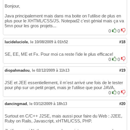
Bonjour,
Java principalement mais dans ma boite on l'utilise de plus en
plus pour le XHTML/CSS/JS. Notepad2 c'est génial mais ça va
5mn pour les gros projets...
0
0
lucideluciole
,
le 10/08/2009 à 01h52
#18
SE, EE, ME et Fx. Pour moi ca reste l'ide le plus efficace!
0
0
diopahmadou
,
le 02/12/2009 à 11h13
#19
JSE et JEE essentiellement, il m'est arrivé une fois de le tester
pour php sur un petit projet, mais je l'utilise que pour JAVA.
0
0
dancingmad
,
le 03/12/2009 à 18h13
#20
Surtout en C/C++ J2SE, mais aussi pour faire du Web : J2EE,
Ruby on Rails, Javascript, xHTML/CSS, PHP.