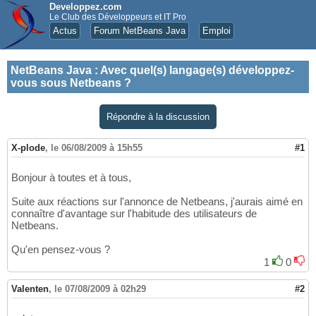
Developpez.com
Le Club des Développeurs et IT Pro
Actus
Forum NetBeans Java
Emploi
NetBeans Java
:
Avec quel(s) langage(s) développez-
vous sous Netbeans ?
Répondre à la discussion
X-plode
,
le 06/08/2009 à 15h55
#1
Bonjour à toutes et à tous,
Suite aux réactions sur l'annonce de Netbeans, j'aurais aimé en
connaître d'avantage sur l'habitude des utilisateurs de
Netbeans.
Qu'en pensez-vous ?
1
0
Valenten
,
le 07/08/2009 à 02h29
#2