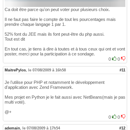
Ca doit être parce qu'on peut voter pour plusieurs choix.
Il ne faut pas faire le compte de tout les pourcentages mais
prendre chaque langage 1 par 1.
52% font du JEE mais ils font peut-être du php aussi.
Tout est dit
En tout cas, je tiens à dire à toutes et à tous ceux qui ont et vont
poster, merci pour la participation à ce sondage.
0
0
MaitrePylos
,
le 07/08/2009 à 16h58
#11
Je l'utilise pour PHP et notamment le développement
d'application avec Zend Framework.
Mes projet en Python je le fait aussi avec NetBeans(mais je pas
multi voté).
@+
0
0
ademain
,
le 07/08/2009 à 17h54
#12