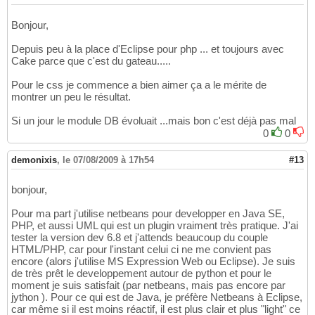
Bonjour,
Depuis peu à la place d'Eclipse pour php ... et toujours avec
Cake parce que c'est du gateau.....
Pour le css je commence a bien aimer ça a le mérite de
montrer un peu le résultat.
Si un jour le module DB évoluait ...mais bon c'est déjà pas mal
0
0
demonixis
,
le 07/08/2009 à 17h54
#13
bonjour,
Pour ma part j'utilise netbeans pour developper en Java SE,
PHP, et aussi UML qui est un plugin vraiment très pratique. J'ai
tester la version dev 6.8 et j'attends beaucoup du couple
HTML/PHP, car pour l'instant celui ci ne me convient pas
encore (alors j'utilise MS Expression Web ou Eclipse). Je suis
de très prêt le developpement autour de python et pour le
moment je suis satisfait (par netbeans, mais pas encore par
jython ). Pour ce qui est de Java, je préfère Netbeans à Eclipse,
car même si il est moins réactif, il est plus clair et plus "light" ce