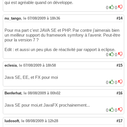
qui est agréable quand on développe.
0
0
nu_tango
,
le 07/08/2009 à 18h36
#14
Pour ma part c'est JAVA SE et PHP. Par contre j'aimerais bien
un meilleur support du framework symfony à l'avenir. Peut-être
pour la version 7 ?
Edit : et aussi un peu plus de réactivité par rapport à eclipse.
0
0
eclesia
,
le 07/08/2009 à 18h58
#15
Java SE, EE, et FX pour moi
0
0
Benferhat
,
le 08/08/2009 à 00h02
#16
Java SE pour moi,et JavaFX prochainement...
0
0
ludosoft
,
le 08/08/2009 à 12h28
#17