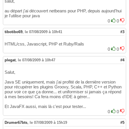
salut,
au départ j'ai découvert netbeans pour PHP, depuis aujourd'hui
je l'utilise pour java
0
0
tibotibo69
,
le 07/08/2009 à 10h41
#3
HTML/css, Javascript, PHP et Ruby/Rails
0
0
plegat
,
le 07/08/2009 à 10h47
#4
Salut,
Java SE uniquement, mais j'ai profité de la dernière version
pour récupérer les plugins Groovy, Scala, PHP, C++ et Python
pour voir ce que ça donne... et uniformiser si jamais ça répond
à mes besoins! Ca fera moins d'IDE à gérer...
Et JavaFX aussi, mais là c'est pour tester...
0
0
Drumer67bts
,
le 07/08/2009 à 15h19
#5