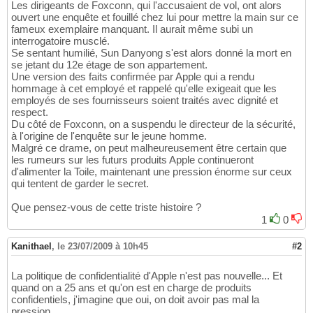
Les dirigeants de Foxconn, qui l'accusaient de vol, ont alors
ouvert une enquête et fouillé chez lui pour mettre la main sur ce
fameux exemplaire manquant. Il aurait même subi un
interrogatoire musclé.
Se sentant humilié, Sun Danyong s'est alors donné la mort en
se jetant du 12e étage de son appartement.
Une version des faits confirmée par Apple qui a rendu
hommage à cet employé et rappelé qu'elle exigeait que les
employés de ses fournisseurs soient traités avec dignité et
respect.
Du côté de Foxconn, on a suspendu le directeur de la sécurité,
à l'origine de l'enquête sur le jeune homme.
Malgré ce drame, on peut malheureusement être certain que
les rumeurs sur les futurs produits Apple continueront
d'alimenter la Toile, maintenant une pression énorme sur ceux
qui tentent de garder le secret.
Que pensez-vous de cette triste histoire ?
1
0
Kanithael
,
le 23/07/2009 à 10h45
#2
La politique de confidentialité d'Apple n'est pas nouvelle... Et
quand on a 25 ans et qu'on est en charge de produits
confidentiels, j'imagine que oui, on doit avoir pas mal la
pression.