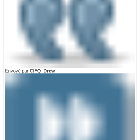
Envoyé par
CIFQ_Drew