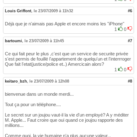
Louis Griffont
,
le 23/07/2009 à 11h32
#6
Déjà que je n'aimais pas Apple et encore moins les "iPhone"
1
0
bartoumi
,
le 23/07/2009 à 11h45
#7
Ce qui fait peur le plus ,c'est que un service de securite privée
s'est permis de fouillé l'appartement de quelqu'un et l'interrroger
Que fait l'etat(justice/police et..) Amercicain alors?
1
0
keitaro_bzh
,
le 23/07/2009 à 12h08
#8
bienvenue dans un monde merdi...
Tout ça pour un téléphone....
Le secret sur un joujou vaut-il la vie d'un employé? A y méditer
M. Apple... Faut croire que oui quand ce joujou rapporte des
millions...
Comme quoi, la vie humaine n'a plus aucune valeur...