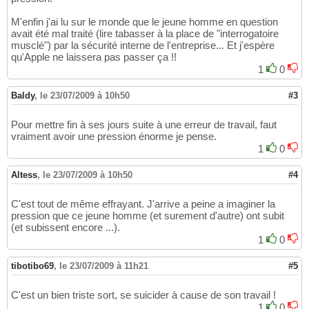
M'enfin j'ai lu sur le monde que le jeune homme en question
avait été mal traité (lire tabasser à la place de "interrogatoire
musclé") par la sécurité interne de l'entreprise... Et j'espère
qu'Apple ne laissera pas passer ça !!
1
0
Baldy
,
le 23/07/2009 à 10h50
#3
Pour mettre fin à ses jours suite à une erreur de travail, faut
vraiment avoir une pression énorme je pense.
1
0
Altess
,
le 23/07/2009 à 10h50
#4
C'est tout de même effrayant. J'arrive a peine a imaginer la
pression que ce jeune homme (et surement d'autre) ont subit
(et subissent encore ...).
1
0
tibotibo69
,
le 23/07/2009 à 11h21
#5
C'est un bien triste sort, se suicider à cause de son travail !
1
0