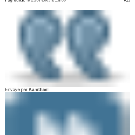
Ptigrouick
,
le 23/07/2009 à 13h00
#13
Envoyé par
Kanithael