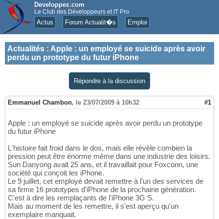
Developpez.com
Le Club des Développeurs et IT Pro
Actus
Forum Actualit�s
Emploi
Actualités
:
Apple : un employé se suicide après avoir
perdu un prototype du futur iPhone
Répondre à la discussion
Emmanuel Chambon
,
le 23/07/2009 à 10h32
#1
Apple : un employé se suicide après avoir perdu un prototype
du futur iPhone
L'histoire fait froid dans le dos, mais elle révèle combien la
pression peut être énorme même dans une industrie des loisirs.
Sun Danyong avait 25 ans, et il travaillait pour Foxconn, une
société qui conçoit les iPhone.
Le 9 juillet, cet employé devait remettre à l'un des services de
sa firme 16 prototypes d'iPhone de la prochaine génération.
C'est à dire les remplaçants de l'iPhone 3G S.
Mais au moment de les remettre, il s'est aperçu qu'un
exemplaire manquait.