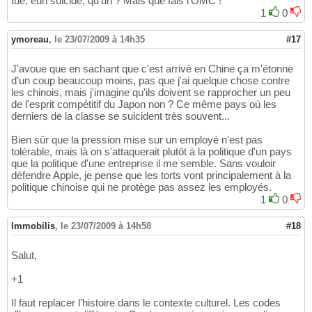
tué, euh suicidé, qu'un ? Mais que fais l'OMC !
1
0
ymoreau
,
le 23/07/2009 à 14h35
#17
J'avoue que en sachant que c'est arrivé en Chine ça m'étonne
d'un coup beaucoup moins, pas que j'ai quelque chose contre
les chinois, mais j'imagine qu'ils doivent se rapprocher un peu
de l'esprit compétitif du Japon non ? Ce même pays où les
derniers de la classe se suicident très souvent...
Bien sûr que la pression mise sur un employé n'est pas
tolérable, mais là on s'attaquerait plutôt à la politique d'un pays
que la politique d'une entreprise il me semble. Sans vouloir
défendre Apple, je pense que les torts vont principalement à la
politique chinoise qui ne protège pas assez les employés.
1
0
Immobilis
,
le 23/07/2009 à 14h58
#18
Salut,
+1
Il faut replacer l'histoire dans le contexte culturel. Les codes