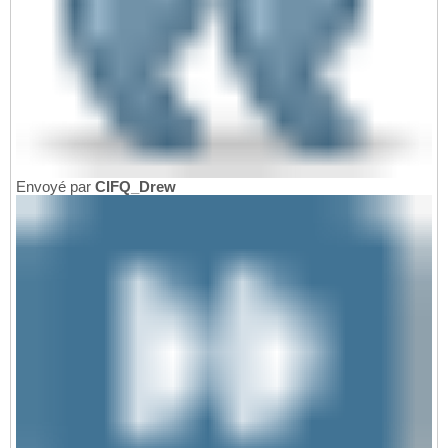
Envoyé par
CIFQ_Drew