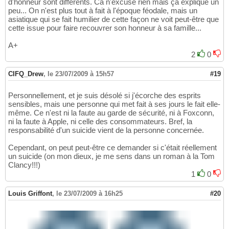
d'honneur sont différents. Ca n'excuse rien mais ça explique un
peu... On n'est plus tout à fait à l'époque féodale, mais un
asiatique qui se fait humilier de cette façon ne voit peut-être que
cette issue pour faire recouvrer son honneur à sa famille...
A+
2
0
CIFQ_Drew
,
le 23/07/2009 à 15h57
#19
Personnellement, et je suis désolé si j'écorche des esprits
sensibles, mais une personne qui met fait à ses jours le fait elle-
même. Ce n'est ni la faute au garde de sécurité, ni à Foxconn,
ni la faute à Apple, ni celle des consommateurs. Bref, la
responsabilité d'un suicide vient de la personne concernée.
Cependant, on peut peut-être ce demander si c'était réellement
un suicide (on mon dieux, je me sens dans un roman à la Tom
Clancy!!!)
1
0
Louis Griffont
,
le 23/07/2009 à 16h25
#20