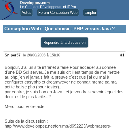
Developpez.com
Le Club des Développeurs et IT Pro
Actus
Forum Conception Web
Emploi
Conception Web
:
Que choisir : PHP versus Java ?
Répondre à la discussion
Sniper37
,
le 20/06/2003 à 15h16
#1
Bonjour, J'ai un site intranet à faire Pour acceder au donnée
d'une BD Sql server..Je me suis dit il est temps de me mettre
au php.j'en ai jamais fait la preuve c'est que j'ai du mal à
configurer easyphp et dreamwever ne connait meme pa ma
petite balise php (pour tester)..
par contre, je suis bon en Java...et je voudrais savoir lequel des
deux est le plus facile...?
Merci pour votre aide
Suite de la discussion :
http://www.developpez.net/forums/d692223/webmasters-