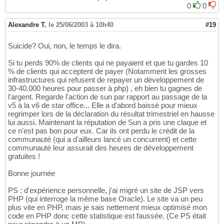
0
0
Alexandre T
,
le 25/06/2003 à 10h40
#19
Suicide? Oui, non, le temps le dira.
Si tu perds 90% de clients qui ne payaient et que tu gardes 10
% de clients qui acceptent de payer (Notamment les grosses
infrastructures qui refusent de repayer un développement de
30-40.000 heures pour passer à php) , eh bien tu gagnes de
l'argent. Regarde l'action de sun par rapport au passage de la
v5 à la v6 de star office... Elle a d'abord baissé pour mieux
regrimper lors de la déclaration du résultat trimestriel en hausse
lui aussi. Maintenant la réputation de Sun a pris une claque et
ce n'est pas bon pour eux. Car ils ont perdu le crédit de la
communauté (qui a d'ailleurs lancé un concurrent) et cette
communauté leur assurait des heures de développement
gratuites !
Bonne journée
PS : d'expérience personnelle, j'ai migré un site de JSP vers
PHP (qui interroge la même base Oracle). Le site va un peu
plus vite en PHP, mais je sais nettement mieux optimisé mon
code en PHP donc cette statistique est faussée. (Ce PS était