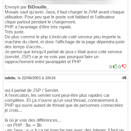
Envoyé par
BiDouille_
Mouais sauf qu'avec Java, il faut charger la JVM avant chaque
utilisation. Pour peu que le poste soit faiblard et l'utilisateur
clique partout pendant le chargement.
PHP a l'avantage d'être très rapide.
Très juste.
De plus comme le php s'éxécute coté serveur peu importe la
machine du client, et donc l'affichage de la page dépendra juste
des temps d'accès...
Je pense que lorsqu'il parlait de java c'était aussi coté serveur
(servlet, JSP) car je ne vois pas pourquoi faire un
rapprochement entre java/applet et PHP
0
0
iubito
,
le 22/06/2003 à 10h16
#8
oui il parlait de JSP / Servlet.
A l'exécution, les servlet sont peut-être plus rapides car
compilées. Et ça n'ouvre qu'un seul thread, contrairement à
PHP qui ouvre autant de thread que de personnes connectées
je crois...
là où je vois des différences...
- en PHP : $a -= $b
- en Java : a -= b ça ne marche pas avec des Integer, il faut un