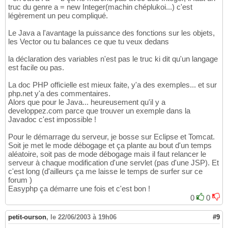
truc du genre a = new Integer(machin chéplukoi...) c'est
légèrement un peu compliqué.
Le Java a l'avantage la puissance des fonctions sur les objets,
les Vector ou tu balances ce que tu veux dedans
la déclaration des variables n'est pas le truc ki dit qu'un langage
est facile ou pas.
La doc PHP officielle est mieux faite, y'a des exemples... et sur
php.net y'a des commentaires.
Alors que pour le Java... heureusement qu'il y a
developpez.com parce que trouver un exemple dans la
Javadoc c'est impossible !
Pour le démarrage du serveur, je bosse sur Eclipse et Tomcat.
Soit je met le mode débogage et ça plante au bout d'un temps
aléatoire, soit pas de mode débogage mais il faut relancer le
serveur à chaque modification d'une servlet (pas d'une JSP). Et
c'est long (d'ailleurs ça me laisse le temps de surfer sur ce
forum )
Easyphp ça démarre une fois et c'est bon !
0
0
petit-ourson
,
le 22/06/2003 à 19h06
#9