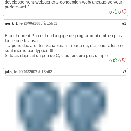
developpement-web/general-conception-web/langage-serveur-
prefere-web/
0
0
nerik_t
,
le 20/06/2003 à 15h32
#2
Franchement Php est un langage de programmatio nbien plus
facile que le Java.
TU peux déclarer tes variables n'importe où, d'ailleurs elles ne
sont même pas typées !!!
Si tu as déjà fait un peu de C, c'est encore plus simple
0
0
julp
,
le 20/06/2003 à 16h02
#3