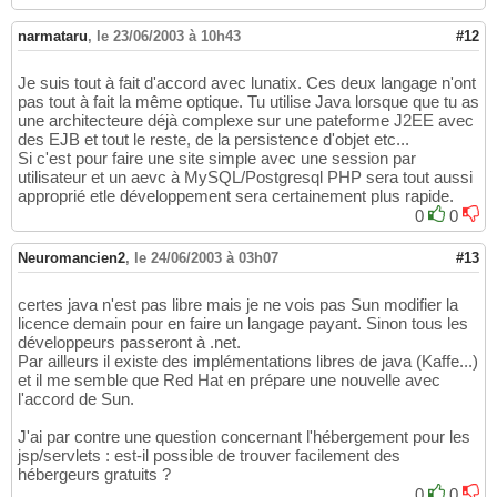
narmataru
,
le 23/06/2003 à 10h43
#12
Je suis tout à fait d'accord avec lunatix. Ces deux langage n'ont
pas tout à fait la même optique. Tu utilise Java lorsque que tu as
une architecteure déjà complexe sur une pateforme J2EE avec
des EJB et tout le reste, de la persistence d'objet etc...
Si c'est pour faire une site simple avec une session par
utilisateur et un aevc à MySQL/Postgresql PHP sera tout aussi
approprié etle développement sera certainement plus rapide.
0
0
Neuromancien2
,
le 24/06/2003 à 03h07
#13
certes java n'est pas libre mais je ne vois pas Sun modifier la
licence demain pour en faire un langage payant. Sinon tous les
développeurs passeront à .net.
Par ailleurs il existe des implémentations libres de java (Kaffe...)
et il me semble que Red Hat en prépare une nouvelle avec
l'accord de Sun.
J'ai par contre une question concernant l'hébergement pour les
jsp/servlets : est-il possible de trouver facilement des
hébergeurs gratuits ?
0
0