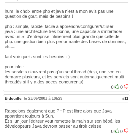
hum, le choix entre php et java n'est a mon avis pas une
question de gout, mais de besoins !
php : simple, rapide, facile a apprendre/configurer/utiliser
java : une architecture tres bonne, une capacité a s'interfacer
avec un SI d'entreprise infiniement plus grande que celle de
php. une gestion bien plus performante des bases de données,
etc....
faut voir quels sont les besoins :-)
pour info :
les servlets n'ouvrent pas q'un seul thread (deja, une jvm en
demarre plusieurs, et les servlets sont automatiquement multi
threadés si il y a des acces concurrents).
0
0
Bidouille
,
le 23/06/2003 à 10h29
#11
Rappelons également que PHP est libre alors que Java
appartient toujours à Sun.
Et si un jour l'éditeur veut remettre la main sur son bébé, les
développeurs Java devront passer au tiroir caisse
0
0