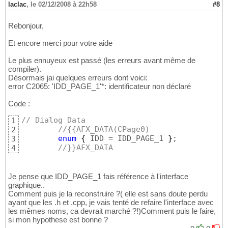
laclac
,
le 02/12/2008 à 22h58
#8
Rebonjour,
Et encore merci pour votre aide
Le plus ennuyeux est passé (les erreurs avant même de
compiler).
Désormais jai quelques erreurs dont voici:
error C2065: 'IDD_PAGE_1'*: identificateur non déclaré
Code :
// Dialog Data
1
//{{AFX_DATA(CPage0)
2
enum
{
 IDD = IDD_PAGE_1 
}
;

3
//}}AFX_DATA
4
Je pense que IDD_PAGE_1 fais référence à l'interface
graphique..
Comment puis je la reconstruire ?( elle est sans doute perdu
ayant que les .h et .cpp, je vais tenté de refaire l'interface avec
les mêmes noms, ca devrait marché ?!)Comment puis le faire,
si mon hypothese est bonne ?