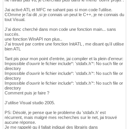
Jai activé ATL et MFC ne sahant pas si mon code l'utilise.
COmme je l'ai dit ,si je connais un peut le C++, je ne connais du
tout Visual.
J'ai donc cherché dans mon code une fonction main... sans
succés.
une fonction WInAPI non plus..
J'ai trouvé par contre une fonction InitATL , me disant qu'il utilise
bien ATL
Tant pis pour mon point d'entrée, jai compiler et la plein d'erreur:
Impossible d'ouvrir le fichier include*: 'stdafx.h'*: No such file or
directory
Impossible d'ouvrir le fichier include*: 'stdafx.h'*: No such file or
directory
Impossible d'ouvrir le fichier include*: 'stdafx.h'*: No such file or
directory
Comment puis je faire ?
J'utilise Visual studio 2005.
PS: Désolé, je pense que le probleme du 'stdafx.h' est
récurrent, mais malgré mes recherches sur le net, jai trouvé
aucune réponse.
Je me rappelé qu il fallait indiqué des librairis dans