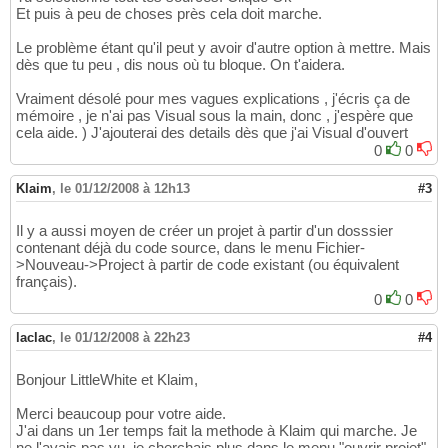
Et puis à peu de choses près cela doit marche.
Le problème étant qu'il peut y avoir d'autre option à mettre. Mais
dès que tu peu , dis nous où tu bloque. On t'aidera.
Vraiment désolé pour mes vagues explications , j'écris ça de
mémoire , je n'ai pas Visual sous la main, donc , j'espère que
cela aide. ) J'ajouterai des details dès que j'ai Visual d'ouvert
0
0
Klaim
,
le 01/12/2008 à 12h13
#3
Il y a aussi moyen de créer un projet à partir d'un dosssier
contenant déjà du code source, dans le menu Fichier-
>Nouveau->Project à partir de code existant (ou équivalent
français).
0
0
laclac
,
le 01/12/2008 à 22h23
#4
Bonjour LittleWhite et Klaim,
Merci beaucoup pour votre aide.
J'ai dans un 1er temps fait la methode à Klaim qui marche. Je
ne l'avais pas vu, je cherchais plus dans le menu "ouvrir projet".