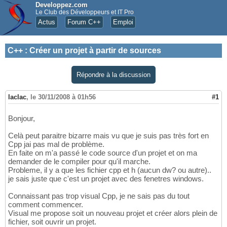
Developpez.com
Le Club des Développeurs et IT Pro
Actus
Forum C++
Emploi
C++
:
Créer un projet à partir de sources
Répondre à la discussion
laclac
,
le 30/11/2008 à 01h56
#1
Bonjour,
Celà peut paraitre bizarre mais vu que je suis pas très fort en
Cpp jai pas mal de problème.
En faite on m'a passé le code source d'un projet et on ma
demander de le compiler pour qu'il marche.
Probleme, il y a que les fichier cpp et h (aucun dw? ou autre)..
je sais juste que c'est un projet avec des fenetres windows.
Connaissant pas trop visual Cpp, je ne sais pas du tout
comment commencer.
Visual me propose soit un nouveau projet et créer alors plein de
fichier, soit ouvrir un projet.