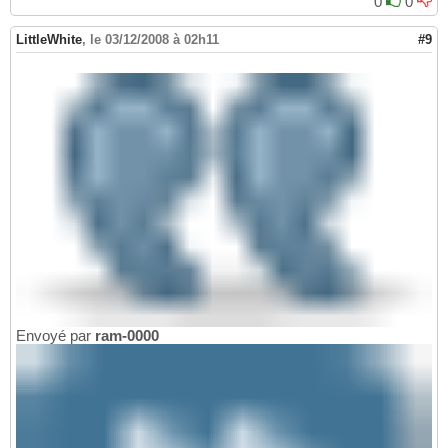
0
0
LittleWhite
,
le 03/12/2008 à 02h11
#9
Envoyé par
ram-0000