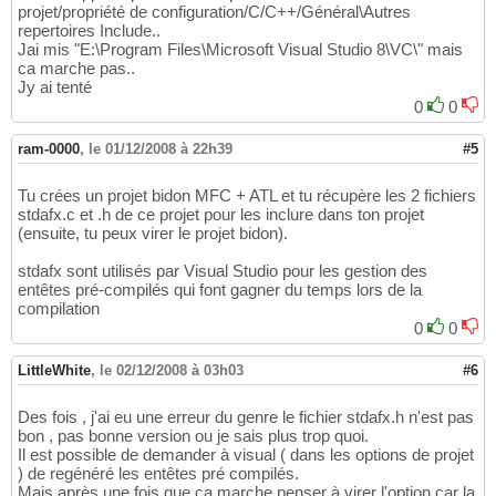
projet/propriété de configuration/C/C++/Général\Autres
repertoires Include..
Jai mis "E:\Program Files\Microsoft Visual Studio 8\VC\" mais
ca marche pas..
Jy ai tenté
0
0
ram-0000
,
le 01/12/2008 à 22h39
#5
Tu crées un projet bidon MFC + ATL et tu récupère les 2 fichiers
stdafx.c et .h de ce projet pour les inclure dans ton projet
(ensuite, tu peux virer le projet bidon).
stdafx sont utilisés par Visual Studio pour les gestion des
entêtes pré-compilés qui font gagner du temps lors de la
compilation
0
0
LittleWhite
,
le 02/12/2008 à 03h03
#6
Des fois , j'ai eu une erreur du genre le fichier stdafx.h n'est pas
bon , pas bonne version ou je sais plus trop quoi.
Il est possible de demander à visual ( dans les options de projet
) de regénéré les entêtes pré compilés.
Mais après une fois que ça marche penser à virer l'option car la