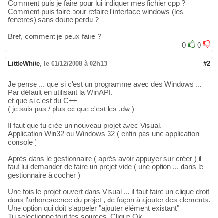
Comment puis je faire pour lui indiquer mes fichier cpp ?
Comment puis faire pour refaire l'interface windows (les
fenetres) sans doute perdu ?
Bref, comment je peux faire ?
0
0
LittleWhite
,
le 01/12/2008 à 02h13
#2
Je pense ... que si c'est un programme avec des Windows ...
Par défault en utilisant la WinAPI.
et que si c'est du C++
( je sais pas / plus ce que c'est les .dw )
Il faut que tu crée un nouveau projet avec Visual.
Application Win32 ou Windows 32 ( enfin pas une application
console )
Après dans le gestionnaire ( après avoir appuyer sur créer ) il
faut lui demander de faire un projet vide ( une option ... dans le
gestionnaire à cocher )
Une fois le projet ouvert dans Visual ... il faut faire un clique droit
dans l'arborescence du projet , de façon à ajouter des elements.
Une option qui doit s'appeler "ajouter élément existant"
Tu selectionne tout tes sources. Clique Ok