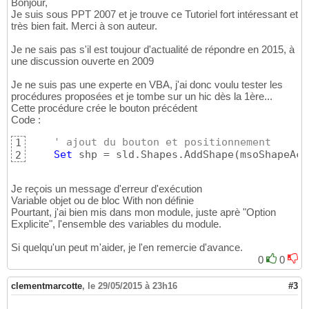
Bonjour,
Je suis sous PPT 2007 et je trouve ce Tutoriel fort intéressant et
très bien fait. Merci à son auteur.
Je ne sais pas s'il est toujour d'actualité de répondre en 2015, à
une discussion ouverte en 2009
Je ne suis pas une experte en VBA, j'ai donc voulu tester les
procédures proposées et je tombe sur un hic dès la 1ère...
Cette procédure crée le bouton précédent
Code :
' ajout du bouton et positionnement
1
Set
 shp = sld.Shapes.AddShape
(
msoShapeAct
2
Je reçois un message d'erreur d'exécution
Variable objet ou de bloc With non définie
Pourtant, j'ai bien mis dans mon module, juste aprè "Option
Explicite", l'ensemble des variables du module.
Si quelqu'un peut m'aider, je l'en remercie d'avance.
0
0
clementmarcotte
,
le 29/05/2015 à 23h16
#3