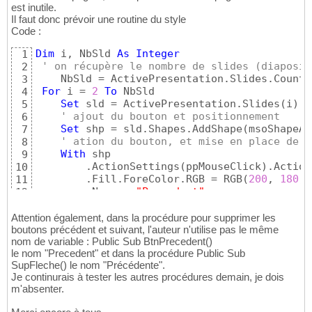
Set
 shp = sld.Shapes.AddShape
(
msoShapeAc
21
est inutile.
' ation du bouton, et mise en place de l
22
Il faut donc prévoir une routine du style
With
 shp

23
Code :
        .ActionSettings
(
ppMouseClick
)
.Action
24
        .Fill.ForeColor.RGB = RGB
(
200
, 
180
, 
25
Dim
 i, NbSld 
As
Integer
1
        .Name = 
"Precedent"
26
' on récupère le nombre de slides (diaposit
2
End
With
27
    NbSld = ActivePresentation.Slides.Count

3
End
Sub
28
For
 i = 
2
To
 NbSld

4
Set
 sld = ActivePresentation.Slides
(
i
)
5
' ajout du bouton et positionnement
6
Set
 shp = sld.Shapes.AddShape
(
msoShapeAc
7
' ation du bouton, et mise en place de l
8
With
 shp

9
        .ActionSettings
(
ppMouseClick
)
.Action
10
        .Fill.ForeColor.RGB = RGB
(
200
, 
180
, 
11
        .Name = 
"Precedent"
12
End
With
13
Next
14
Attention également, dans la procédure pour supprimer les
End
Sub
boutons précédent et suivant, l'auteur n'utilise pas le même
15
nom de variable : Public Sub BtnPrecedent()
le nom "Precedent" et dans la procédure Public Sub
SupFleche() le nom "Précédente".
Je continurais à tester les autres procédures demain, je dois
m'absenter.