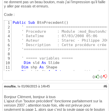
ne donnent pas un beau bouton, mais j'ai l'impression qu'il faille
y aller par essais et erreurs.
Code :
Public
Sub
 BtnPrecedent
(
)
1
' ======================================
2
' Procedure     : Module :mod_BoutonActi
3
' DateTime      : 07/03/2008 05:06
4
' Auteur        : Starec - Philippe JOCH
5
' Description   : Cette procédure crée l
6
'=======================================
7
8
' ===== variables =====
9
Dim
 sld 
As
 Slide

10
Dim
 shp 
As
 Shape

11
Dim
 intLeft 
As
Integer
' position du bou
12
    intWidthBtn = 
75
13
0
0
    intHeightBtn = 
50
14
    intLeft = 
(
ActivePresentation.PageSetup.
15
mouftie
,
le 01/06/2015 à 14h45
#6
    intTopBtn = 
100
16
17
Bonjour Clément, bonjour à tous
Set
 sld = ActivePresentation.Slides
(
1
)
18
L'ajout d'un "bouton précédent" fonctionne parfaitement sur la
' ajout du bouton et positionnement
19
version 2007 ; attention toute fois, elle est prévue pour
20
seulement la page 1, alors que c'est la seule page où le bouton