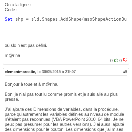
On a la ligne :
Code :
Set
 shp = sld.Shapes.AddShape
(
msoShapeActionButt
où sld n'est pas défini.
m@rina
0
0
clementmarcotte
,
le 30/05/2015 à 21h07
#5
Bonjour à toue et à m@rina,
Bon, je n'ai pas tout lu comme promis et je suis allé au plus
pressé.
J'ai ajouté des Dimensions de variables, dans la procédure,
parce qu'autrement les variables définies au niveau de module
n'étaient pas reconnues (VBA PowerPoint 2010, 64 bits. Je ne
peux pas présumer pour les autres versions). J'ai aussi ajouté
des dimensions pour le bouton. Les dimensions que j'ai mises