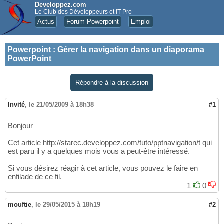
Developpez.com
Le Club des Développeurs et IT Pro
Actus
Forum Powerpoint
Emploi
Powerpoint
:
Gérer la navigation dans un diaporama
PowerPoint
Répondre à la discussion
Invité
,
le 21/05/2009 à 18h38
#1
Bonjour
Cet article http://starec.developpez.com/tuto/pptnavigation/t qui
est paru il y a quelques mois vous a peut-être intéressé.
Si vous désirez réagir à cet article, vous pouvez le faire en
enfilade de ce fil.
1
0
mouftie
,
le 29/05/2015 à 18h19
#2