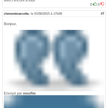
Merci encore à tous
0
0
clementmarcotte
,
le 01/06/2015 à 17h08
#7
Bonjour,
Envoyé par
mouftie