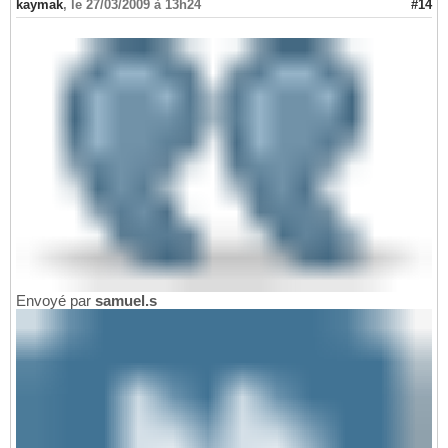
kaymak
,
le 27/03/2009 à 13h24
#14
Envoyé par
samuel.s