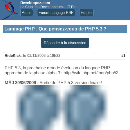
Developpez.com
Le Club des Développeurs et IT Pro
Actus
Forum Langage PHP
Emploi
Langage PHP
:
Que pensez-vous de PHP 5.3 ?
Répondre à la discussion
RideKick
,
le 03/11/2008 à 19h22
#1
PHP 5.3, la prochaine grande évolution du langage PHP,
approche de la phase alpha 3 : http://wiki.php.net/todo/php53
MÀJ 30/06/2009
: Sortie de PHP 5.3 version finale !