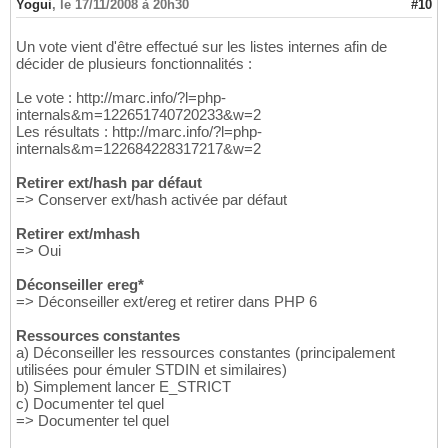
Yogui
,
le 17/11/2008 à 20h30
#10
Un vote vient d'être effectué sur les listes internes afin de
décider de plusieurs fonctionnalités :
Le vote : http://marc.info/?l=php-
internals&m=122651740720233&w=2
Les résultats : http://marc.info/?l=php-
internals&m=122684228317217&w=2
Retirer ext/hash par défaut
=> Conserver ext/hash activée par défaut
Retirer ext/mhash
=> Oui
Déconseiller ereg*
=> Déconseiller ext/ereg et retirer dans PHP 6
Ressources constantes
a) Déconseiller les ressources constantes (principalement
utilisées pour émuler STDIN et similaires)
b) Simplement lancer E_STRICT
c) Documenter tel quel
=> Documenter tel quel