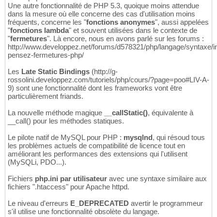
Une autre fonctionnalité de PHP 5.3, quoique moins attendue
dans la mesure où elle concerne des cas d'utilisation moins
fréquents, concerne les "
fonctions anonymes
", aussi appelées
"
fonctions lambda
" et souvent utilisées dans le contexte de
"
fermetures
". Là encore, nous en avons parlé sur les forums :
http://www.developpez.net/forums/d578321/php/langage/syntaxe/in
pensez-fermetures-php/
Les
Late Static Bindings
(http://g-
rossolini.developpez.com/tutoriels/php/cours/?page=poo#LIV-A-
9) sont une fonctionnalité dont les frameworks vont être
particulièrement friands.
La nouvelle méthode magique
__callStatic()
, équivalente à
__call() pour les méthodes statiques.
Le pilote natif de MySQL pour PHP :
mysqlnd
, qui résoud tous
les problèmes actuels de compatibilité de licence tout en
améliorant les performances des extensions qui l'utilisent
(MySQLi, PDO...).
Fichiers
php.ini par utilisateur
avec une syntaxe similaire aux
fichiers ".htaccess" pour Apache httpd.
Le niveau d'erreurs
E_DEPRECATED
avertir le programmeur
s'il utilise une fonctionnalité obsolète du langage.