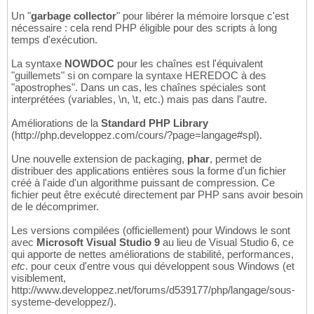
Un "
garbage collector
" pour libérer la mémoire lorsque c'est
nécessaire : cela rend PHP éligible pour des scripts à long
temps d'exécution.
La syntaxe
NOWDOC
pour les chaînes est l'équivalent
"guillemets" si on compare la syntaxe HEREDOC à des
"apostrophes". Dans un cas, les chaînes spéciales sont
interprétées (variables, \n, \t, etc.) mais pas dans l'autre.
Améliorations de la
Standard PHP Library
(http://php.developpez.com/cours/?page=langage#spl).
Une nouvelle extension de packaging,
phar
, permet de
distribuer des applications entières sous la forme d'un fichier
créé à l'aide d'un algorithme puissant de compression. Ce
fichier peut être exécuté directement par PHP sans avoir besoin
de le décomprimer.
Les versions compilées (officiellement) pour Windows le sont
avec
Microsoft Visual Studio 9
au lieu de Visual Studio 6, ce
qui apporte de nettes améliorations de stabilité, performances,
etc
. pour ceux d'entre vous qui développent sous Windows (et
visiblement,
http://www.developpez.net/forums/d539177/php/langage/sous-
systeme-developpez/).