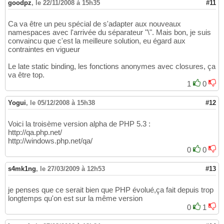
goodpz
,
le 22/11/2008 à 15h35
#11
Ca va être un peu spécial de s'adapter aux nouveaux
namespaces avec l'arrivée du séparateur "\". Mais bon, je suis
convaincu que c'est la meilleure solution, eu égard aux
contraintes en vigueur
Le late static binding, les fonctions anonymes avec closures, ça
va être top.
1
0
Yogui
,
le 05/12/2008 à 15h38
#12
Voici la troisème version alpha de PHP 5.3 :
http://qa.php.net/
http://windows.php.net/qa/
0
0
s4mk1ng
,
le 27/03/2009 à 12h53
#13
je penses que ce serait bien que PHP évolué,ça fait depuis trop
longtemps qu'on est sur la même version
0
1