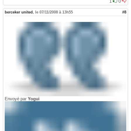
1
0
berceker united
,
le 07/11/2008 à 13h55
#8
Envoyé par
Yogui