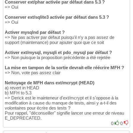
Conserver ext/phar activée par défaut dans 5.3 ?
=> Oui
Conserver ext/sqlite3 activée par défaut dans 5.3 ?
=> Oui
Activer mysqlnd par défaut ?
=> Ne pas activer par défaut puisqu'il n'y a pas assez de
support (maintenance) pour ajouter quoi que ce soit
Activer ext/mysql, mysqli et pdo_mysql par défaut ?
=> Non puisque la proposition précédente a été rejetée
La mise en tampon de la sortie devrait-elle réécrire MFH ?
=> Non, vote pas assez clair
Nettoyage de MFH dans ext/mcrypt (HEAD)
a) revert in HEAD
b) MFH to 5.3
=> Derick est le mainteneur d'ext/mcrypt et il s'oppose à la
modification à cause du manque de tests, ainsi y a-t-il des
volontaires pour écrire des tests ?
Pour rappel, "déconseiller" signifie lancer une erreur de niveau
E_DEPRECATED.
0
0