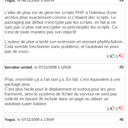
Yogui
,
le 06/11/2008 à 00h54
#4
L'idée de phar est de gérer les scripts PHP à l'intérieur d'une
archive phar exactement comme si c'étaient des scripts. Le
packaging par défaut n'encrypte pas les scripts, en fait je ne
sais pas si phar sait encrypter ou précompiler les scripts. Ce
n'est de toute manière pas son objectif
L'auteur de phar a testé son extension en prenant phpMyAdmin.
Cela semble fonctionner sans problème, et l'autoload ne pose
pas de souci.
0
0
berceker united
,
le 07/11/2008 à 12h26
#5
Phar, mmmhhh ça a l'air bon ça. En fait, c'est équivalent à une
package java.
C'est plus facile pour le déploiement et surtout pour les gros
framwork, ainsi le système de fichier du serveur ne sera pas
sollicité en faisant 36 include dans un page ou utiliser un
autoload super balaise.
1
0
Yogui
,
le 07/11/2008 à 13h04
#6