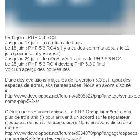
Le 11 juin : PHP 5.3 RC3
Jusqu'au 17 juin : corrections de bugs
Le 18 juin : PHP 5.3 RC4 s'il y a eu des commits depuis le 11
juin (pour info : il y en a eu )
Jusqu'au 24 juin : dernières vérifications de PHP 5.3 RC4
Le 25 juin : PHP 5.3 RC 4 devient PHP 5.3.0 final
Voici un aperçu des nouveautés :
L'une des évolutions majeures de la version 5.3 est l'ajout des
espaces de noms
, aka
namespaces
. Nous en avons discuté
ici :
http://www.developpez.net/forums/d608822/php/langage/syntaxe/
noms-php-5-3-a/
C'était une discussion animée. Le PHP Group lui-même a mis
plus de trois ans (!) pour arriver à un accord sur le séparateur
d'espaces de noms (le
backslash
). Nous en avons discuté ici-
même :
http://www.developpez.net/forums/d634970/php/langage/espaces-
noms-php-5-3-delimiteur-enfin-choisi/