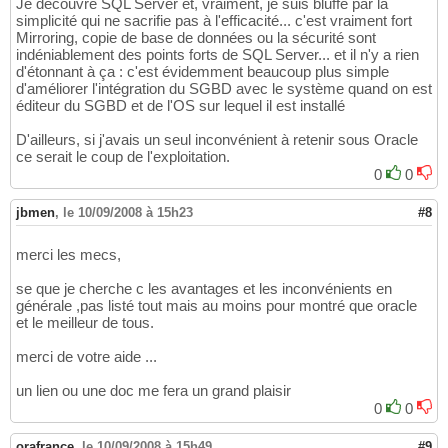
Je découvre SQL Server et, vraiment, je suis bluffé par la
simplicité qui ne sacrifie pas à l'efficacité... c'est vraiment fort
Mirroring, copie de base de données ou la sécurité sont
indéniablement des points forts de SQL Server... et il n'y a rien
d'étonnant à ça : c'est évidemment beaucoup plus simple
d'améliorer l'intégration du SGBD avec le système quand on est
éditeur du SGBD et de l'OS sur lequel il est installé
D'ailleurs, si j'avais un seul inconvénient à retenir sous Oracle
ce serait le coup de l'exploitation.
0
0
jbmen
,
le 10/09/2008 à 15h23
#8
merci les mecs,
se que je cherche c les avantages et les inconvénients en
générale ,pas listé tout mais au moins pour montré que oracle
et le meilleur de tous.
merci de votre aide ...
un lien ou une doc me fera un grand plaisir
0
0
orafrance
,
le 10/09/2008 à 15h49
#9