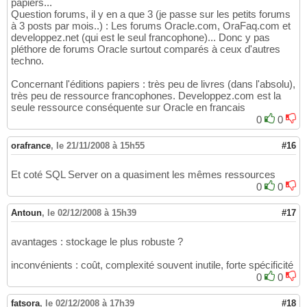
papiers...
Question forums, il y en a que 3 (je passe sur les petits forums
à 3 posts par mois..) : Les forums Oracle.com, OraFaq.com et
developpez.net (qui est le seul francophone)... Donc y pas
pléthore de forums Oracle surtout comparés à ceux d'autres
techno.
Concernant l'éditions papiers : très peu de livres (dans l'absolu),
très peu de ressource francophones. Developpez.com est la
seule ressource conséquente sur Oracle en francais
0
0
orafrance
,
le 21/11/2008 à 15h55
#16
Et coté SQL Server on a quasiment les mêmes ressources
0
0
Antoun
,
le 02/12/2008 à 15h39
#17
avantages : stockage le plus robuste ?
inconvénients : coût, complexité souvent inutile, forte spécificité
0
0
fatsora
,
le 02/12/2008 à 17h39
#18