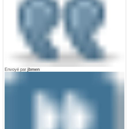
Envoyé par
jbmen