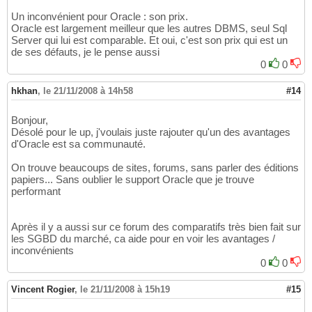
Un inconvénient pour Oracle : son prix.
Oracle est largement meilleur que les autres DBMS, seul Sql
Server qui lui est comparable. Et oui, c'est son prix qui est un
de ses défauts, je le pense aussi
0
0
hkhan
,
le 21/11/2008 à 14h58
#14
Bonjour,
Désolé pour le up, j'voulais juste rajouter qu'un des avantages
d'Oracle est sa communauté.
On trouve beaucoups de sites, forums, sans parler des éditions
papiers... Sans oublier le support Oracle que je trouve
performant
Après il y a aussi sur ce forum des comparatifs très bien fait sur
les SGBD du marché, ca aide pour en voir les avantages /
inconvénients
0
0
Vincent Rogier
,
le 21/11/2008 à 15h19
#15