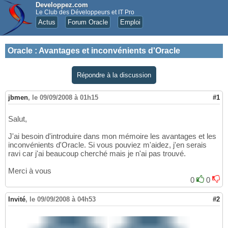
Developpez.com
Le Club des Développeurs et IT Pro
Actus
Forum Oracle
Emploi
Oracle
:
Avantages et inconvénients d'Oracle
Répondre à la discussion
jbmen
,
le 09/09/2008 à 01h15
#1
Salut,
J'ai besoin d'introduire dans mon mémoire les avantages et les
inconvénients d'Oracle. Si vous pouviez m'aidez, j'en serais
ravi car j'ai beaucoup cherché mais je n'ai pas trouvé.
Merci à vous
0
0
Invité
,
le 09/09/2008 à 04h53
#2