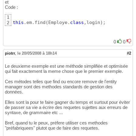
et
Code :
1
this
.em.find
(
Employe.
class
,login
)
;
2
0
0
piotrr
,
le 20/05/2008 à 18h14
#2
Le deuxieme exemple est une méthode simplifiée et optimisée
qui fait exactement la meme chose que le premier exemple.
Ces métodes telles que find ou encore remove de l'entity
manager sont des methodes standards de gestion des
données.
Elles sont la pour te faire gagner du temps et surtout pour éviter
de passer sa vie a écrire des requetes sujettes aux erreurs de
syntaxe, de grammaire etc ...
Bref, quand tu le peux, préfere utiliser ces methodes
"préfabriquees" plutot que de faire des requetes.