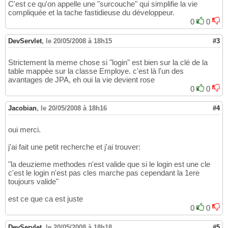
C'est ce qu'on appelle une "surcouche" qui simplifie la vie
compliquée et la tache fastidieuse du développeur.
0
0
DevServlet
,
le 20/05/2008 à 18h15
#3
Strictement la meme chose si "login" est bien sur la clé de la
table mappée sur la classe Employe. c'est là l'un des
avantages de JPA, eh oui la vie devient rose
0
0
Jacobian
,
le 20/05/2008 à 18h16
#4
oui merci.
j'ai fait une petit recherche et j'ai trouver:
"la deuzieme methodes n'est valide que si le login est une cle
c'est le login n'est pas cles marche pas cependant la 1ere
toujours valide"
est ce que ca est juste
0
0
DevServlet
,
le 20/05/2008 à 18h18
#5