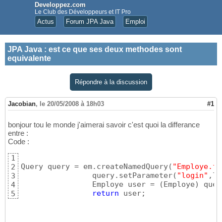
Developpez.com
Le Club des Développeurs et IT Pro
Actus
Forum JPA Java
Emploi
JPA Java
:
est ce que ses deux methodes sont
equivalente
Répondre à la discussion
Jacobian
,
le 20/05/2008 à 18h03
#1
bonjour tou le monde j'aimerai savoir c'est quoi la differance
entre :
Code :
1
Query query = em.createNamedQuery
(
"Employe.fi
2
	        query.setParameter
(
"login"
,lo
3
	        Employe user = 
(
Employe
)
 quer
4
return
 user;
5