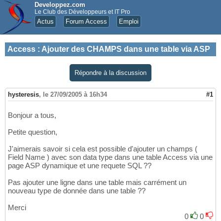
Developpez.com
Le Club des Développeurs et IT Pro
Actus
Forum Access
Emploi
Access
:
Ajouter des CHAMPS dans une table via ASP
Répondre à la discussion
hysteresis
,
le 27/09/2005 à 16h34
#1
Bonjour a tous,
Petite question,
J'aimerais savoir si cela est possible d'ajouter un champs (
Field Name ) avec son data type dans une table Access via une
page ASP dynamique et une requete SQL ??
Pas ajouter une ligne dans une table mais carrément un
nouveau type de donnée dans une table ??
Merci
0
0