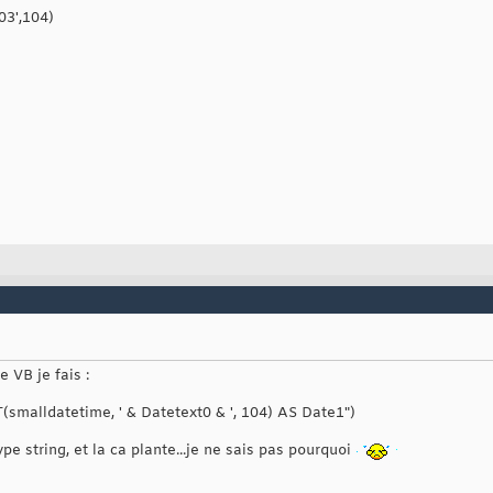
03',104)
e VB je fais :
smalldatetime, ' & Datetext0 & ', 104) AS Date1")
pe string, et la ca plante...je ne sais pas pourquoi