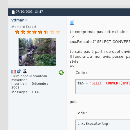
07/10/2003,
13h17
vttman
Membre Expert
Je comprends pas cette chaine
=>
cnx.Execute (" SELECT CONVERT(
Je sais pas à partir de quel en
Il faudrait, à mon avis, passer 
style
=>
Code :
Développeur "couteau
mosellan"
tmp = 
'SELECT CONVERT(sma
Inscrit en
Décembre
2002
Messages
1 140
puis
Code :
cnx.Execute
(
tmp
)