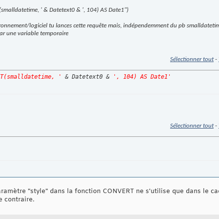
smalldatetime, ' & Datetext0 & ', 104) AS Date1")
vironnement/logiciel tu lances cette requête mais, indépendemment du pb smalldateti
par une variable temporaire
Sélectionner tout
-
T(smalldatetime, '
 & Datetext0 & 
', 104) AS Date1'
Sélectionner tout
-
ramètre "style" dans la fonction CONVERT ne s'utilise que dans le c
e contraire.