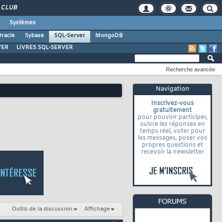
CLUB
Systèmes
racle
Sybase
SQL-Server
MongoDB
VER
LIVRES SQL-SERVER
Recherche avancée
Navigation
Inscrivez-vous
gratuitement
pour pouvoir participer,
suivre les réponses en
temps réel, voter pour
les messages, poser vos
propres questions et
recevoir la newsletter
Outils de la discussion
Affichage