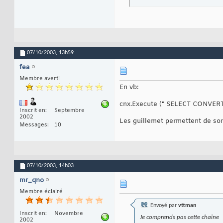
07/10/2003,
13h59
fea
Membre averti
En vb:
cnx.Execute (" SELECT CONVERT
Inscrit en
Septembre
2002
Les guillemet permettent de sort
Messages
10
07/10/2003,
14h03
mr_qno
Membre éclairé
Envoyé par
vttman
Inscrit en
Novembre
Je comprends pas cette chaine
2002