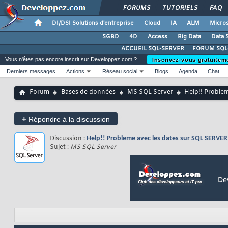
FORUMS
TUTORIELS
FAQ
DI/DSI Solutions d'entreprise
Cloud
IA
ALM
Micros
SGBD
4D
Access
Big Data
Data 
ACCUEIL SQL-SERVER
FORUM SQL
Vous n'êtes pas encore inscrit sur Developpez.com ?
Inscrivez-vous gratuitem
Derniers messages
Actions
Réseau social
Blogs
Agenda
Chat
Forum
Bases de données
MS SQL Server
Help!! Proble
+
Répondre à la discussion
Discussion :
Help!! Probleme avec les dates sur SQL SERVER
Sujet :
MS SQL Server