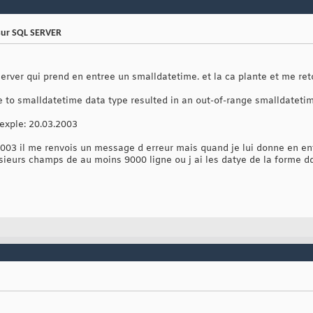
 sur SQL SERVER
rver qui prend en entree un smalldatetime. et la ca plante et me reto
e to smalldatetime data type resulted in an out-of-range smalldatetim
exple: 20.03.2003
.2003 il me renvois un message d erreur mais quand je lui donne en e
usieurs champs de au moins 9000 ligne ou j ai les datye de la forme 