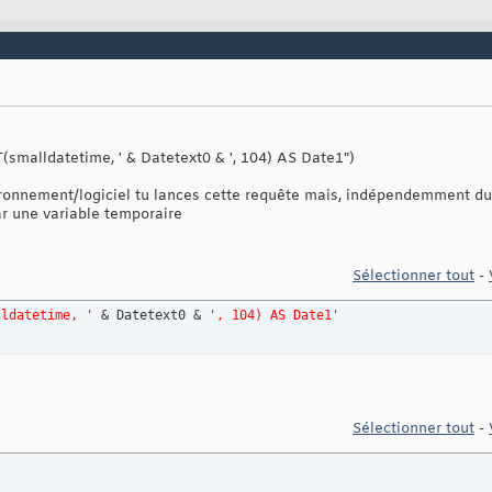
smalldatetime, ' & Datetext0 & ', 104) AS Date1")
vironnement/logiciel tu lances cette requête mais, indépendemment du
par une variable temporaire
Sélectionner tout
-
lldatetime, '
 & Datetext0 & 
', 104) AS Date1'
Sélectionner tout
-