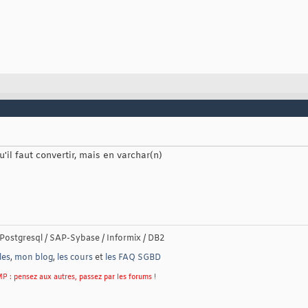
'il faut convertir, mais en varchar(n)
Postgresql / SAP-Sybase / Informix / DB2
les
,
mon blog
,
les cours
et
les FAQ SGBD
P : pensez aux autres, passez par les forums !