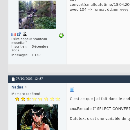
convert(smalldatetime,'19.04.20
avec 104 => format dd.mm.yyyy
Développeur "couteau
mosellan"
Inscrit en
Décembre
2002
Messages
1 140
07/10/2003,
12h37
Nadaa
Membre confirmé
C est ce que j ai fait dans le cod
cnx.Execute (" SELECT CONVERT(
Datetext c est une variable de ty