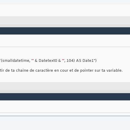
(smalldatetime, '
"
& Datetext0 &
"
', 104) AS Date1")
ir de ta chaine de caractère en cour et de pointer sur ta variable.