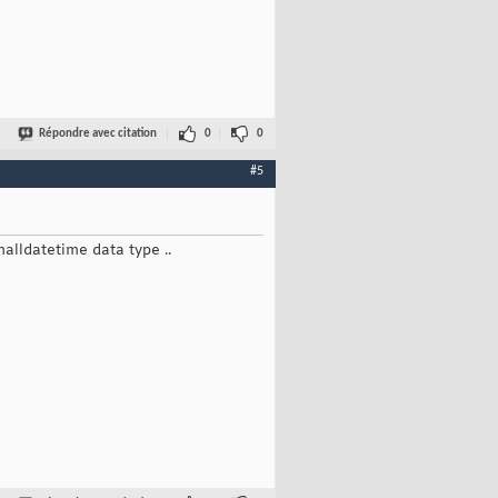
Répondre avec citation
0
0
#5
malldatetime data type ..