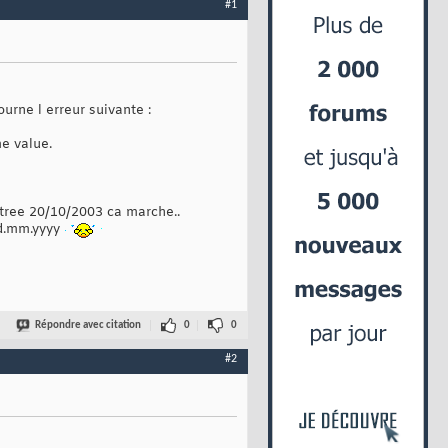
#1
urne l erreur suivante :
e value.
ntree 20/10/2003 ca marche..
dd.mm.yyyy
Répondre avec citation
0
0
#2