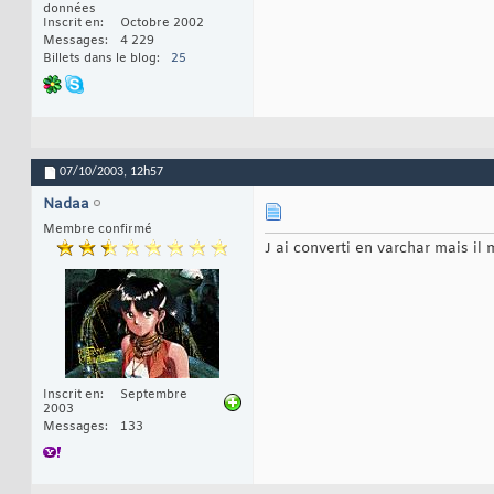
données
Inscrit en
Octobre 2002
Messages
4 229
Billets dans le blog
25
07/10/2003,
12h57
Nadaa
Membre confirmé
J ai converti en varchar mais il
Inscrit en
Septembre
2003
Messages
133