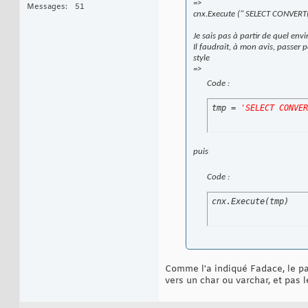
=>
Messages
51
cnx.Execute (" SELECT CONVERT(
Je sais pas à partir de quel en
Il faudrait, à mon avis, passer 
style
=>
Code :
tmp = 
'SELECT CONVER
puis
Code :
cnx.Execute
(
tmp
)
Comme l'a indiqué Fadace, le pa
vers un char ou varchar, et pas l