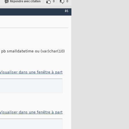
Répondre avec citation
0
0
#6
 pb smalldatetime ou (var)char(10)
Visualiser dans une fenêtre à part
Visualiser dans une fenêtre à part