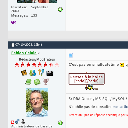
Inscrit en
Septembre
2003
Messages
133
07/10/2003,
12h48
Fabien Celaia
Rédacteur/Modérateur
C'est pas en smalldatetime
qu
Sr DBA Oracle / MS-SQL / MySQL / 
N'oublie pas de consulter
mes artic
Attention : pas de réponse technique par M
Administrateur de base de