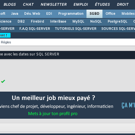
BLOGS
CHAT
NEWSLETTER
EMPLOI
ÉTUDES
DROIT
oft
Java
Dév. Web
EDI
Programmation
SGBD
Office
Mobiles
Science
DB2
Firebird
InterBase
MySQL
NoSQL
PostgreSQL
O
-SERVER
F.A.Q SQL-SERVER
TUTORIELS SQL-SERVER
SOURCES SQL-SER
ent !
Règles
me avec les dates sur SQL SERVER