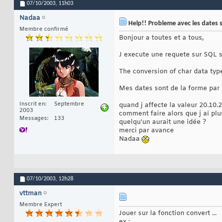
07/10/2003,
11h03
Nadaa
Help!! Probleme avec les dates
Membre confirmé
Bonjour a toutes et a tous,
J execute une requete sur SQL se
The conversion of char data typ
Mes dates sont de la forme par 
Inscrit en
Septembre
quand j affecte la valeur 20.10
2003
comment faire alors que j ai pl
Messages
133
quelqu'un aurait une idée ?
merci par avance
Nadaa
07/10/2003,
12h28
vttman
Membre Expert
Jouer sur la fonction convert ...
ex :