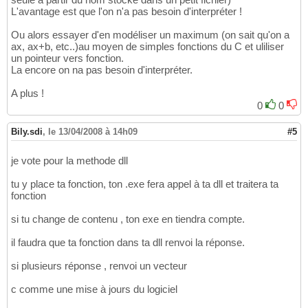
L'avantage est que l'on n'a pas besoin d'interpréter !
Ou alors essayer d'en modéliser un maximum (on sait qu'on a
ax, ax+b, etc..)au moyen de simples fonctions du C et uliliser
un pointeur vers fonction.
La encore on na pas besoin d'interpréter.
A plus !
0
0
Bily.sdi
,
le 13/04/2008 à 14h09
#5
je vote pour la methode dll
tu y place ta fonction, ton .exe fera appel à ta dll et traitera ta
fonction
si tu change de contenu , ton exe en tiendra compte.
il faudra que ta fonction dans ta dll renvoi la réponse.
si plusieurs réponse , renvoi un vecteur
c comme une mise à jours du logiciel