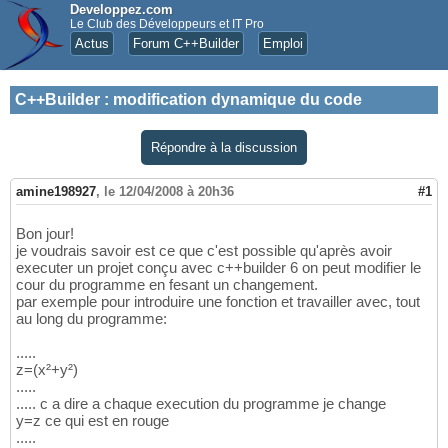
Developpez.com
Le Club des Développeurs et IT Pro
Actus
Forum C++Builder
Emploi
C++Builder
:
modification dynamique du code
Répondre à la discussion
amine198927
,
le 12/04/2008 à 20h36
#1
Bon jour!
je voudrais savoir est ce que c'est possible qu'après avoir
executer un projet conçu avec c++builder 6 on peut modifier le
cour du programme en fesant un changement.
par exemple pour introduire une fonction et travailler avec, tout
au long du programme:
.....
z=(x²+y²)
.....
..... c a dire a chaque execution du programme je change
y=z ce qui est en rouge
.....