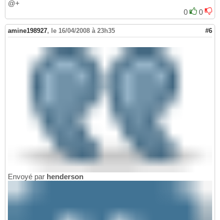
@+
0
0
amine198927
,
le 16/04/2008 à 23h35
#6
Envoyé par
henderson