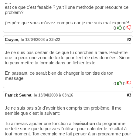
.....
est ce que c'est fesable ? ya t'il une methode pour resoudre ce
problem?
j'espère que vous m'avez compris car je me suis mal exprimé!
0
0
Crayon
,
le 12/04/2008 à 23h22
#2
Je ne suis pas certain de ce que tu cherches à faire. Peut-être
que tu peux une zone de texte pour l'entrée des données. Sinon
tu peux mettre ta formule dans un fichier texte.
En passant, ce serait bien de changer le ton titre de ton
message
0
0
Patrick Seuret
,
le 13/04/2008 à 03h16
#3
Je ne suis pas sûr d'avoir bien compris ton problème. Il me
semble que c'est le suivant:
Tu aimerais ajouter une fonction à l'
exécution
du programme
de telle sorte que tu puisses l'utiliser pour calculer le résultat à
tout moment. Ton exemple me fait penser à un programme pour