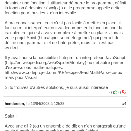
dessiner une fonction: l'utilisateur démarre le programme, définit
la fonction à dessiner ( y=f(x) ) et le programme appelle cette
fonction pour tous les x d'un intervalle.
A ma connaissance, ceci n'est pas facile à mettre en place: il
faut un mini-interpréteur qui va décomposer ta fonction pour la
calculer, ce qui est assez complexe à mettre en place. J'avais
vu le projet Spirit (http://spirit.sourceforge.net/) qui permet de
définir une grammaire et de l'interpréter, mais ce n'est pas
évident.
Il y avait aussi la possibilité d'intégrer un interpréteur JavaScript
(http://en.wikipedia.org/wiki/SpiderMonkey) ou cet autre parser
d'expressions mathématiques:
http://www.codeproject.com/KB/recipes/FastMathParser.aspx
mais pour Visual
Si tu trouves d'autres solutions, je suis aussi intéressé
0
0
henderson
,
le 13/04/2008 à 12h28
#4
Salut !
Avec une dll ? (ou un ensemble de dll; on n'en chargerait qu'une
seule à partir du nom stocké dans un petit fichier)