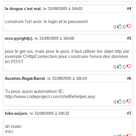
la drogue c'est mal
,
le 31/08/2005 à 16h02
#4
construre l'url avec le login et le password
0
0
nico-pyright(c)
,
le 31/08/2005 à 16h08
#5
pour le get oui, mais pour le post, il faut utiliser les objet http par
exemple CHttpConnection pour construire l'envoi des données
en POST
0
0
Aurelien.Regat-Barrel
,
le 31/08/2005 à 18h19
#6
Tu peux aussi automatiser IE:
http://www.codeproject.com/shell/iehelper.asp
0
0
hiko-seijuro
,
le 31/08/2005 à 19h32
#7
ah ouais
mici