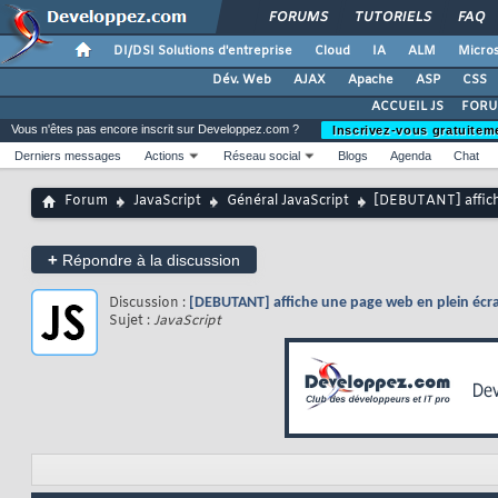
FORUMS
TUTORIELS
FAQ
DI/DSI Solutions d'entreprise
Cloud
IA
ALM
Micros
Dév. Web
AJAX
Apache
ASP
CSS
ACCUEIL JS
FORU
Vous n'êtes pas encore inscrit sur Developpez.com ?
Inscrivez-vous gratuitem
Derniers messages
Actions
Réseau social
Blogs
Agenda
Chat
Forum
JavaScript
Général JavaScript
[DEBUTANT] affich
+
Répondre à la discussion
Discussion :
[DEBUTANT] affiche une page web en plein écr
Sujet :
JavaScript