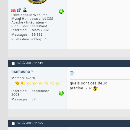
Développeur Web Php
Mysql Html Javascript CSS
Apache - Intégrateur -
Bidouilleur SharePoint
Inscrit en
Mars 2002
Messages
39 661
Billets dans le blog
1
02/06/2005,
11h19
mamouna
Membre averti
quels sont ces deux
précise STP
:
Inscrit en
Septembre
2003
Messages
37
02/06/2005,
11h25