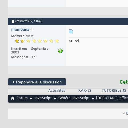
02/06/2005,
11h43
mamouna
Membre averti
MErci
Inscrit en
Septembre
2003
Messages
37
+
Cet
Répondre à la discussion
Actualités
F.A.Q JS
TUTORIELS JS
Forum
JavaScript
Général JavaScript
[DEBUTANT] affich
«
D