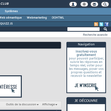
CLUB
Systèmes
Web sémantique
Webmarketing
(X)HTML
QUIZZ JS
Recherche avancée
Navigation
Inscrivez-vous
gratuitement
pour pouvoir participer,
suivre les réponses en
temps réel, voter pour
les messages, poser vos
propres questions et
recevoir la newsletter
Outils de la discussion
Affichage