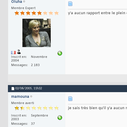
Oluha
Membre Expert
y'a aucun rapport entre le plein 
Inscrit en
Novembre
2004
Messages
2 183
02/06/2005,
11h32
mamouna
Membre averti
je sais très bien qu'il y'a aucu
Inscrit en
Septembre
2003
Messages
37