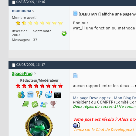
02/06/2005,
11h16
mamouna
[DEBUTANT] affiche une page we
Membre averti
Bonjour
y'at_il une fonction ou méthode
Inscrit en
Septembre
2003
Messages
37
02/06/2005,
11h17
SpaceFrog
Rédacteur/Modérateur
aucun rapport entre les deux ....
Ma page Developpez
-
Mon Blog D
Président du
CCMPTP
(Comité Cont
Deux règles du succès: 1) Ne commu
Votre post est résolu ? Alors n'
Venez sur le Chat de Développez !