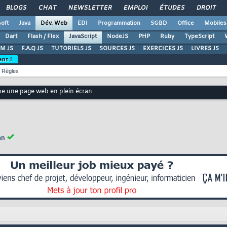
BLOGS
CHAT
NEWSLETTER
EMPLOI
ÉTUDES
DROIT
oft
Java
Dév. Web
EDI
Programmation
SGBD
Office
Mobiles
Dart
Flash / Flex
JavaScript
NodeJS
PHP
Ruby
TypeScript
M JS
F.A.Q JS
TUTORIELS JS
SOURCES JS
EXERCICES JS
LIVRES JS
ent !
Règles
e une page web en plein écran
an