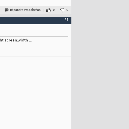
Répondre avec citation
0
0
#6
ht screen.width ...