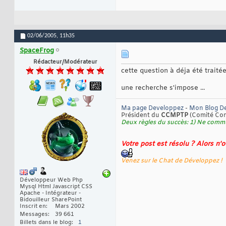
02/06/2005,
11h35
SpaceFrog
Rédacteur/Modérateur
cette question à déja été traitée 
une recherche s'impose ...
Ma page Developpez
-
Mon Blog D
Président du
CCMPTP
(Comité Cont
Deux règles du succès: 1) Ne commu
Votre post est résolu ? Alors n'
Venez sur le Chat de Développez !
Développeur Web Php
Mysql Html Javascript CSS
Apache - Intégrateur -
Bidouilleur SharePoint
Inscrit en
Mars 2002
Messages
39 661
Billets dans le blog
1