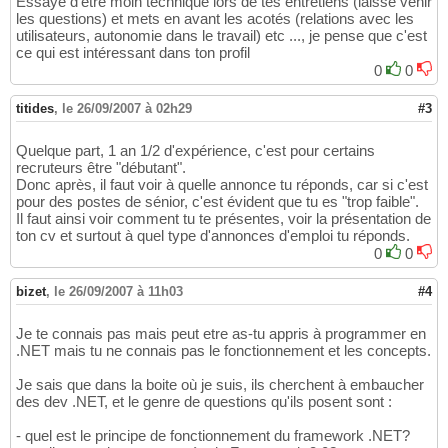
Essaye d'être moin technique lors de tes entretiens (laisse venir
les questions) et mets en avant les acotés (relations avec les
utilisateurs, autonomie dans le travail) etc ..., je pense que c'est
ce qui est intéressant dans ton profil
0
0
titides
,
le 26/09/2007 à 02h29
#3
Quelque part, 1 an 1/2 d'expérience, c'est pour certains
recruteurs être "débutant".
Donc après, il faut voir à quelle annonce tu réponds, car si c'est
pour des postes de sénior, c'est évident que tu es "trop faible".
Il faut ainsi voir comment tu te présentes, voir la présentation de
ton cv et surtout à quel type d'annonces d'emploi tu réponds.
0
0
bizet
,
le 26/09/2007 à 11h03
#4
Je te connais pas mais peut etre as-tu appris à programmer en
.NET mais tu ne connais pas le fonctionnement et les concepts.
Je sais que dans la boite où je suis, ils cherchent à embaucher
des dev .NET, et le genre de questions qu'ils posent sont :
- quel est le principe de fonctionnement du framework .NET?