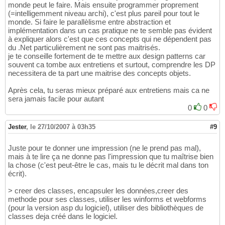
monde peut le faire. Mais ensuite programmer proprement
(=intelligemment niveau archi), c'est plus pareil pour tout le
monde. Si faire le parallèlisme entre abstraction et
implémentation dans un cas pratique ne te semble pas évident
à expliquer alors c'est que ces concepts qui ne dépendent pas
du .Net particulièrement ne sont pas maitrisés.
je te conseille fortement de te mettre aux design patterns car
souvent ca tombe aux entretiens et surtout, comprendre les DP
necessitera de ta part une maitrise des concepts objets.
Après cela, tu seras mieux préparé aux entretiens mais ca ne
sera jamais facile pour autant
0
0
Jester
,
le 27/10/2007 à 03h35
#9
Juste pour te donner une impression (ne le prend pas mal),
mais à te lire ça ne donne pas l'impression que tu maîtrise bien
la chose (c'est peut-être le cas, mais tu le décrit mal dans ton
écrit).
> creer des classes, encapsuler les données,creer des
methode pour ses classes, utiliser les winforms et webforms
(pour la version asp du logiciel), utiliser des bibliothèques de
classes deja créé dans le logiciel.