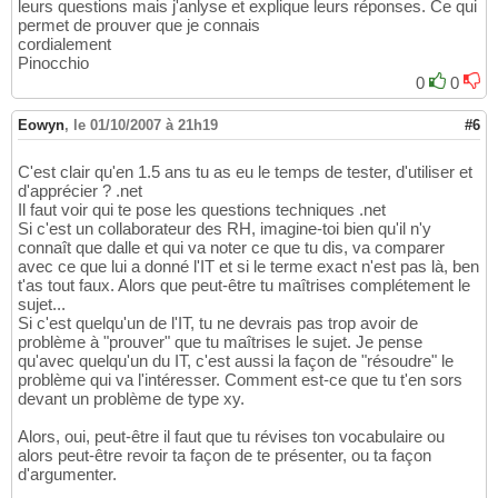
leurs questions mais j'anlyse et explique leurs réponses. Ce qui
permet de prouver que je connais
cordialement
Pinocchio
0
0
Eowyn
,
le 01/10/2007 à 21h19
#6
C'est clair qu'en 1.5 ans tu as eu le temps de tester, d'utiliser et
d'apprécier ? .net
Il faut voir qui te pose les questions techniques .net
Si c'est un collaborateur des RH, imagine-toi bien qu'il n'y
connaît que dalle et qui va noter ce que tu dis, va comparer
avec ce que lui a donné l'IT et si le terme exact n'est pas là, ben
t'as tout faux. Alors que peut-être tu maîtrises complétement le
sujet...
Si c'est quelqu'un de l'IT, tu ne devrais pas trop avoir de
problème à "prouver" que tu maîtrises le sujet. Je pense
qu'avec quelqu'un du IT, c'est aussi la façon de "résoudre" le
problème qui va l'intéresser. Comment est-ce que tu t'en sors
devant un problème de type xy.
Alors, oui, peut-être il faut que tu révises ton vocabulaire ou
alors peut-être revoir ta façon de te présenter, ou ta façon
d'argumenter.