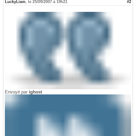
LuckyLiam
,
le 25/09/2007 à 19h21
#2
Envoyé par
ighost