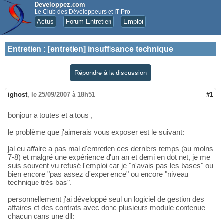
Developpez.com
Le Club des Développeurs et IT Pro
Actus
Forum Entretien
Emploi
Entretien
:
[entretien] insuffisance technique
Répondre à la discussion
ighost
,
le 25/09/2007 à 18h51
#1
bonjour a toutes et a tous ,
le problème que j'aimerais vous exposer est le suivant:
jai eu affaire a pas mal d'entretien ces derniers temps (au moins
7-8) et malgré une expérience d'un an et demi en dot net, je me
suis souvent vu refusé l'emploi car je "n'avais pas les bases" ou
bien encore "pas assez d'experience" ou encore "niveau
technique très bas".
personnellement j'ai développé seul un logiciel de gestion des
affaires et des contrats avec donc plusieurs module contenue
chacun dans une dll: