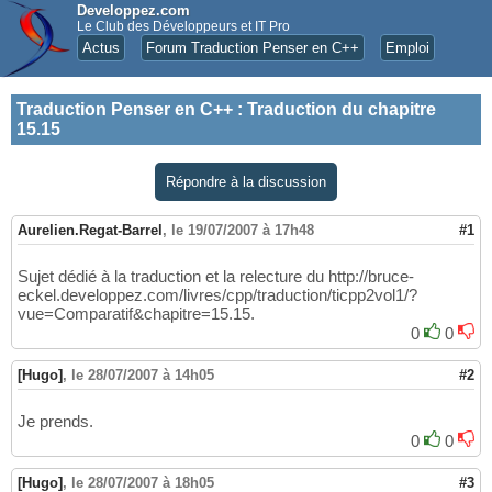
Developpez.com
Le Club des Développeurs et IT Pro
Actus
Forum Traduction Penser en C++
Emploi
Traduction Penser en C++
:
Traduction du chapitre
15.15
Répondre à la discussion
Aurelien.Regat-Barrel
,
le 19/07/2007 à 17h48
#1
Sujet dédié à la traduction et la relecture du http://bruce-
eckel.developpez.com/livres/cpp/traduction/ticpp2vol1/?
vue=Comparatif&chapitre=15.15.
0
0
[Hugo]
,
le 28/07/2007 à 14h05
#2
Je prends.
0
0
[Hugo]
,
le 28/07/2007 à 18h05
#3