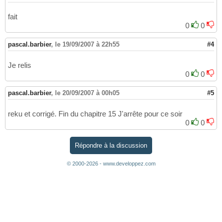
fait
0
0
pascal.barbier
,
le 19/09/2007 à 22h55
#4
Je relis
0
0
pascal.barbier
,
le 20/09/2007 à 00h05
#5
reku et corrigé. Fin du chapitre 15 J'arrête pour ce soir
0
0
Répondre à la discussion
© 2000-2026 - www.developpez.com