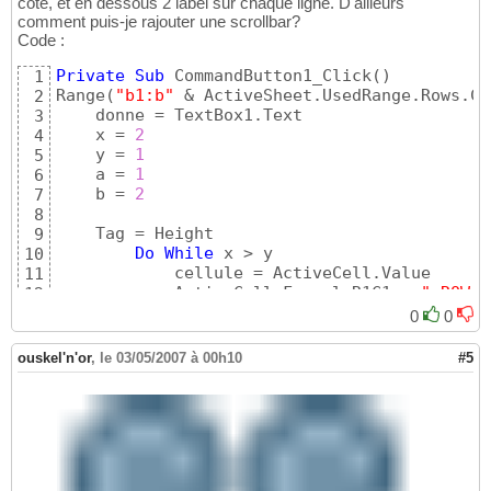
coté, et en dessous 2 label sur chaque ligne. D'ailleurs
comment puis-je rajouter une scrollbar?
Code :
Private
Sub
 CommandButton1_Click
(
)
1
Range
(
"b1:b"
 & ActiveSheet.UsedRange.Rows.Co
2
    donne = TextBox1.Text

3
    x = 
2
4
    y = 
1
5
    a = 
1
6
    b = 
2
7
8
    Tag = Height

9
Do
While
 x > y

10
            cellule = ActiveCell.Value

11
            ActiveCell.FormulaR1C1 = 
"=ROW()
12
            y = ActiveCell.Value

13
0
0
            ActiveCell.Value = cellule

14
        Selection.Find
(
What:=donne, After:=A
15
ouskel'n'or
,
le 03/05/2007 à 00h10
#5
        LookAt:=xlPart, SearchOrder:=xlByRow
16
        MatchCase:=
False
, SearchFormat:=
Fals
17
            cellule = ActiveCell.Value

18
            ActiveCell.FormulaR1C1 = 
"=ROW()
19
            x = ActiveCell.Value

20
            ActiveCell.Value = cellule

21