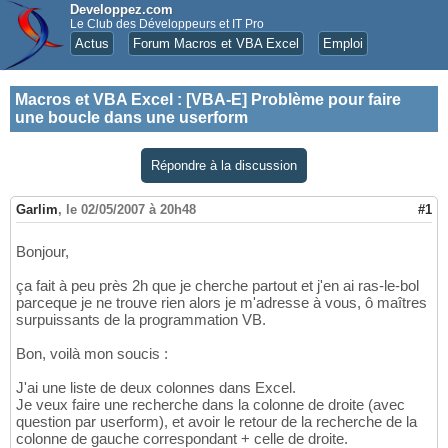
Developpez.com
Le Club des Développeurs et IT Pro
Actus
Forum Macros et VBA Excel
Emploi
Macros et VBA Excel
:
[VBA-E] Problème pour faire
une boucle dans une userform
Répondre à la discussion
Garlim
,
le 02/05/2007 à 20h48
#1
Bonjour,
ça fait à peu près 2h que je cherche partout et j'en ai ras-le-bol
parceque je ne trouve rien alors je m'adresse à vous, ô maîtres
surpuissants de la programmation VB.
Bon, voilà mon soucis :
J'ai une liste de deux colonnes dans Excel.
Je veux faire une recherche dans la colonne de droite (avec
question par userform), et avoir le retour de la recherche de la
colonne de gauche correspondant + celle de droite.