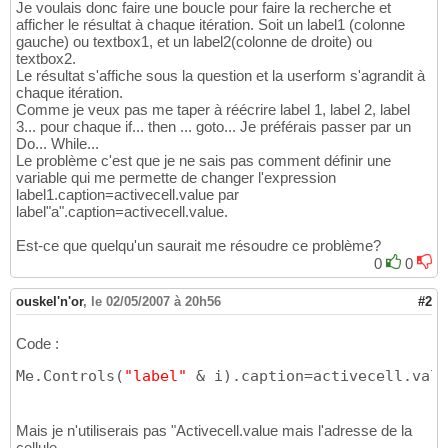
Je voulais donc faire une boucle pour faire la recherche et
afficher le résultat à chaque itération. Soit un label1 (colonne
gauche) ou textbox1, et un label2(colonne de droite) ou
textbox2.
Le résultat s'affiche sous la question et la userform s'agrandit à
chaque itération.
Comme je veux pas me taper à réécrire label 1, label 2, label
3... pour chaque if... then ... goto... Je préférais passer par un
Do... While...
Le problème c'est que je ne sais pas comment définir une
variable qui me permette de changer l'expression
label1.caption=activecell.value par
label"a".caption=activecell.value.
Est-ce que quelqu'un saurait me résoudre ce problème?
0
0
ouskel'n'or
,
le 02/05/2007 à 20h56
#2
Code :
Me.Controls
(
"label"
 & i
)
.caption=activecell.valu
Mais je n'utiliserais pas "Activecell.value mais l'adresse de la
cellule