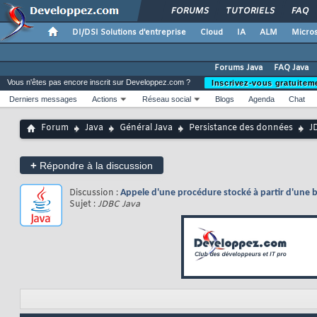
FORUMS
TUTORIELS
FAQ
DI/DSI Solutions d'entreprise
Cloud
IA
ALM
Micros
Forums Java
FAQ Java
Vous n'êtes pas encore inscrit sur Developpez.com ?
Inscrivez-vous gratuitem
Derniers messages
Actions
Réseau social
Blogs
Agenda
Chat
Forum
Java
Général Java
Persistance des données
J
+
Répondre à la discussion
Discussion :
Appele d'une procédure stocké à partir d'une 
Sujet :
JDBC Java