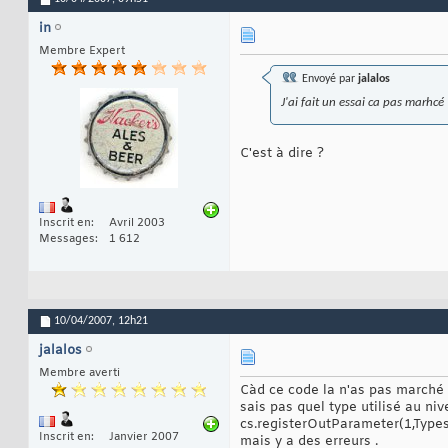
            Tiers 
21
22
in
if
(
res.
23
Membre Expert
{
24
    
25
Envoyé par
jalalos
            tiers.
26
            tiers.
27
J'ai fait un essai ca pas marhcé
            tiers.
28
            tiers.
29
            tiers.
30
C'est à dire ?
            tiers.
31
            tiers.
32
33
}
34
else
35
Inscrit en
Avril 2003
{
36
Messages
1 612
       
37
}
38
39
            return
40
41
10/04/2007,
12h21
42
}
catch
(
43
jalalos
44
             ex.pr
45
Membre averti
//-->
46
Càd ce code la n'as pas marché c
}
finally
47
sais pas quel type utilisé au ni
             con.c
48
cs.registerOutParameter(1,Typ
}
49
Inscrit en
Janvier 2007
mais y a des erreurs .
}
catch
(
SQLE
50