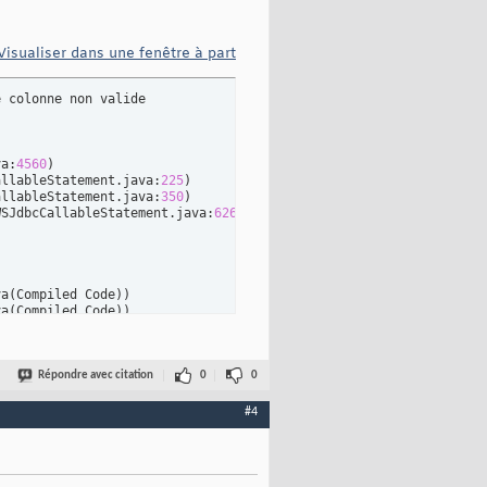
Visualiser dans une fenêtre à part
 colonne non valide

va:
4560
)
allableStatement.java:
225
)
allableStatement.java:
350
)
WSJdbcCallableStatement.java:
626
)
va
(
Compiled Code
)
)
va
(
Compiled Code
)
)
rImpl.java
(
Compiled Code
)
)
erImpl.java:
73
)
Répondre avec citation
0
0
#4
uesPhase.java:
81
)