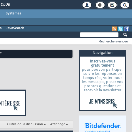
CLUB
Systèmes
a
JavaSearch
Recherche avancée
Navigation
e
Inscrivez-vous
gratuitement
pour pouvoir participer,
suivre les réponses en
temps réel, voter pour
les messages, poser vos
propres questions et
recevoir la newsletter
Outils de la discussion
Affichage