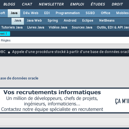
BLOGS
CHAT
NEWSLETTER
EMPLOI
ÉTUDES
DROIT
oft
Java
Dév. Web
EDI
Programmation
SGBD
Office
Mobiles
Java
Java Web
Spring
Android
Eclipse
NetBeans
Tutoriels Java
Livres Java
Vidéos Java
Sources Java
Outils, EDI & API Jav
ent !
Règles
DBC
Appele d'une procédure stocké à partir d'une base de données oracl
base de données oracle