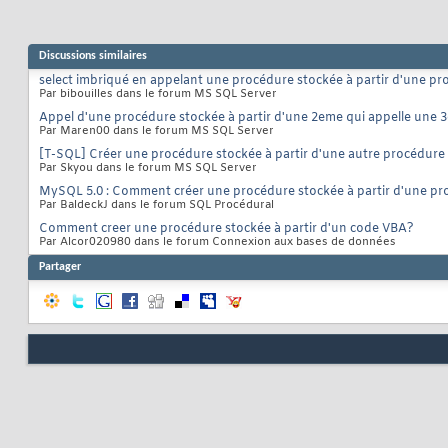
[
10
/
04
/
07
10
:
21
:
27
55
[
10
/
04
/
07
10
:
21
:
27
56
[
10
/
04
/
07
10
:
21
:
27
57
[
10
/
04
/
07
10
:
21
:
27
58
Discussions similaires
[
10
/
04
/
07
10
:
21
:
27
59
[
10
/
04
/
07
10
:
21
:
27
select imbriqué en appelant une procédure stockée à partir d'une p
60
Par bibouilles dans le forum MS SQL Server
[
10
/
04
/
07
10
:
21
:
27
61
[
10
/
04
/
07
10
:
21
:
27
62
Appel d'une procédure stockée à partir d'une 2eme qui appelle une 
[
10
/
04
/
07
10
:
21
:
27
63
Par Maren00 dans le forum MS SQL Server
[
10
/
04
/
07
10
:
21
:
27
64
[T-SQL] Créer une procédure stockée à partir d'une autre procédure s
[
10
/
04
/
07
10
:
21
:
27
65
Par Skyou dans le forum MS SQL Server
[
10
/
04
/
07
10
:
21
:
27
66
[
10
/
04
/
07
10
:
21
:
27
67
MySQL 5.0 : Comment créer une procédure stockée à partir d'une pr
[
10
/
04
/
07
10
:
21
:
27
68
Par BaldeckJ dans le forum SQL Procédural
[
10
/
04
/
07
10
:
21
:
27
69
Comment creer une procédure stockée à partir d'un code VBA?
[
10
/
04
/
07
10
:
21
:
27
70
Par Alcor020980 dans le forum Connexion aux bases de données
[
10
/
04
/
07
10
:
21
:
27
71
[
10
/
04
/
07
10
:
21
:
27
72
Partager
[
10
/
04
/
07
10
:
21
:
27
73
[
10
/
04
/
07
10
:
21
:
27
74
[
10
/
04
/
07
10
:
21
:
27
75
[
10
/
04
/
07
10
:
21
:
27
76
[
10
/
04
/
07
10
:
21
:
27
77
[
10
/
04
/
07
10
:
21
:
27
78
[
10
/
04
/
07
10
:
21
:
27
79
[
10
/
04
/
07
10
:
21
:
27
80
[
10
/
04
/
07
10
:
21
:
27
81
[
10
/
04
/
07
10
:
21
:
27
82
[
10
/
04
/
07
10
:
21
:
27
83
[
10
/
04
/
07
10
:
21
:
27
84