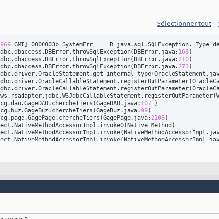
tStackTrace
(
)
;

errors
Sélectionner tout
-
bject;

:
969
 GMT
]
 0000003b SystemErr     R java.sql.SQLException: Type de
jdbc.dbaccess.DBError.throwSqlException
(
DBError.java:
168
)
jdbc.dbaccess.DBError.throwSqlException
(
DBError.java:
210
)
jdbc.dbaccess.DBError.throwSqlException
(
DBError.java:
273
)
jdbc.driver.OracleStatement.get_internal_type
(
OracleStatement.ja
jdbc.driver.OracleCallableStatement.registerOutParameter
(
OracleC
jdbc.driver.OracleCallableStatement.registerOutParameter
(
OracleC
.ws.rsadapter.jdbc.WSJdbcCallableStatement.registerOutParameter
(
.cg.dao.GageDAO.chercheTiers
(
GageDAO.java:
1071
)
.cg.buz.GageBuz.chercheTiers
(
GageBuz.java:
99
)
.cg.page.GagePage.chercheTiers
(
GagePage.java:
2108
)
lect.NativeMethodAccessorImpl.invoke0
(
Native Method
)
lect.NativeMethodAccessorImpl.invoke
(
NativeMethodAccessorImpl.ja
lect.NativeMethodAccessorImpl.invoke
(
NativeMethodAccessorImpl.ja
lect.DelegatingMethodAccessorImpl.invoke
(
DelegatingMethodAccesso
ng.reflect.Method.invoke
(
Method.java
(
Compiled Code
)
)
.faces.el.MethodBindingImpl.invoke
(
MethodBindingImpl.java:
127
)
.faces.application.ActionListenerImpl.processAction
(
ActionListen
aces.component.UICommand.broadcast
(
UICommand.java:
312
)
aces.component.UIViewRoot.broadcastEvents
(
UIViewRoot.java:
302
)
aces.component.UIViewRoot.processDecodes
(
UIViewRoot.java:
342
)
.faces.lifecycle.ApplyRequestValuesPhase.execute
(
ApplyRequestVal
.faces.lifecycle.LifecycleImpl.phase
(
LifecycleImpl.java:
201
)
.faces.lifecycle.LifecycleImpl.execute
(
LifecycleImpl.java:
91
)