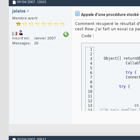
09/04/2007,
11h55
jalalos
Appele d'une procédure stocké à
Membre averti
Comment récuperé le résultat d'u
cest Row .j'ai fait un essai ca p
Code :
Inscrit en
Janvier 2007
Messages
26
1
2
  Object
[
]
 returnO
3
	    CallableStatement cs ;

4
5
try
{
6
            Connec
7
8
try
{
9
10
11
12
   
13
//Je sais quelles 
14
            cs.reg
15
            cs.set
16
            cs.set
17
            cs.exe
18
            Result
19
20
10/04/2007,
09h51