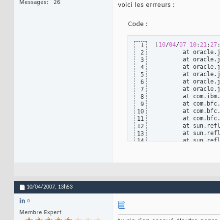
Messages
26
voici les errreurs :
        sqlex.prin
51
//-->log 
52
}
53
Code :
return
 returnO
54
55
}
56
[
10
/
04
/
07
10
:
21
:
27
1
	at oracle.
2
	at oracle.
3
	at oracle.
4
	at oracle.
5
	at oracle.
6
	at oracle.
7
	at com.ibm
8
	at com.bfc
9
	at com.bfc
10
	at com.bfc
11
	at sun.ref
12
	at sun.ref
13
	at sun.ref
14
	at sun.ref
15
	at java.la
16
	at com.sun
17
	at com.sun
18
	at javax.f
19
	at javax.f
20
10/04/2007,
13h53
	at javax.f
21
	at com.sun
22
in
	at com.sun
23
Membre Expert
	at com.sun
24