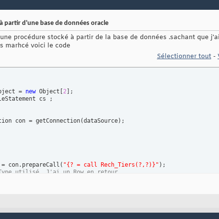
 partir d'une base de données oracle
ne procédure stocké à partir de la base de données .sachant que j'ai u
as marhcé voici le code
Sélectionner tout
-
bject = 
new
 Object
[
2
]
;

tion con = getConnection
(
dataSource
)
;

      	cs = con.prepareCall
(
"{? = call Rech_Tiers(?,?)}"
)
Type utilisé .J'ai un Row en retour.
isterOutParameter
(
1
,Types.JAVA_OBJECT
)
;

String
(
2
,TypeId
)
;

String
(
3
,Id
)
;

cute
(
)
;

Set res = 
(
ResultSet
)
cs.getObject
(
1
)
;
