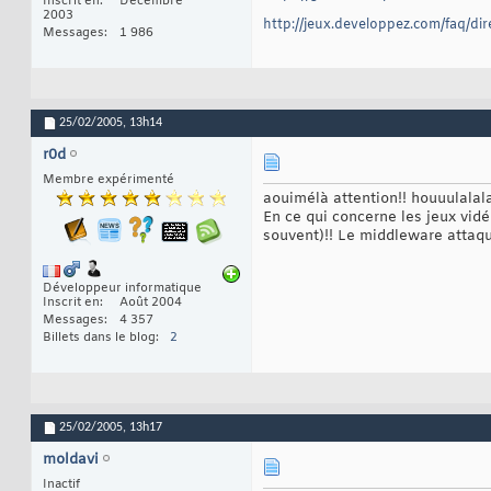
Inscrit en
Décembre
2003
http://jeux.developpez.com/faq/d
Messages
1 986
25/02/2005,
13h14
r0d
Membre expérimenté
aouimélà attention!! houuulalala
En ce qui concerne les jeux vidéo
souvent)!! Le middleware attaque
Développeur informatique
Inscrit en
Août 2004
Messages
4 357
Billets dans le blog
2
25/02/2005,
13h17
moldavi
Inactif