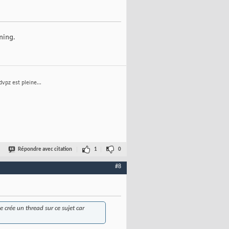
ning.
vpz est pleine...
Répondre avec citation
1
0
#8
crée un thread sur ce sujet car