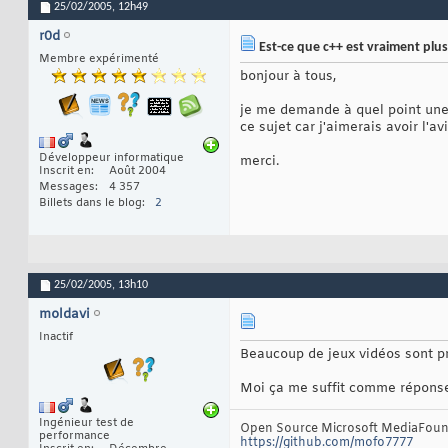
25/02/2005,
12h49
r0d
Est-ce que c++ est vraiment plus
Membre expérimenté
bonjour à tous,
je me demande à quel point une
ce sujet car j'aimerais avoir l'
Développeur informatique
merci.
Inscrit en
Août 2004
Messages
4 357
Billets dans le blog
2
25/02/2005,
13h10
moldavi
Inactif
Beaucoup de jeux vidéos sont 
Moi ça me suffit comme répons
Ingénieur test de
Open Source Microsoft MediaFoun
performance
https://github.com/mofo7777