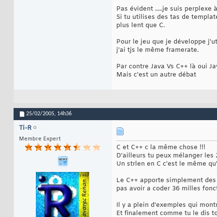
Pas évident .....je suis perplexe à
Si tu utilises des tas de templat
plus lent que C.
Pour le jeu que je développe j'u
j'ai tjs le même framerate.
Par contre Java Vs C++ là oui Ja
Mais c'est un autre débat
25/02/2005,
14h36
Ti-R
Membre Expert
C et C++ c la même chose !!!
D'ailleurs tu peux mélanger les 2
Un strlen en C c'est le même qu'
Le C++ apporte simplement des m
pas avoir a coder 36 milles foncti
Il y a plein d'exemples qui mon
Et finalement comme tu le dis 