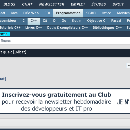
BLOGS
CHAT
NEWSLETTER
EMPLOI
ÉTUDES
DROIT
oft
Java
Dév. Web
EDI
Programmation
SGBD
Office
Mobiles
ssembleur
C
C++
C#
D
Go
Kotlin
Objective C
Pascal
Pe
Tutoriels C++
Livres C++
Outils & compilateurs C++
Bibliothèques C++
S
ent !
Règles
nt que c [Débat]
bat]