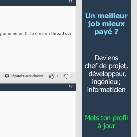
#1
grammée en C. Je crée un thread sur
Répondre avec citation
1
0
#2