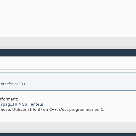
un strlen en C++ !
erformant:
/?pag...TRINGS_lenteur
hose. Utiliser strlen() en C++, c'est programmer en C.