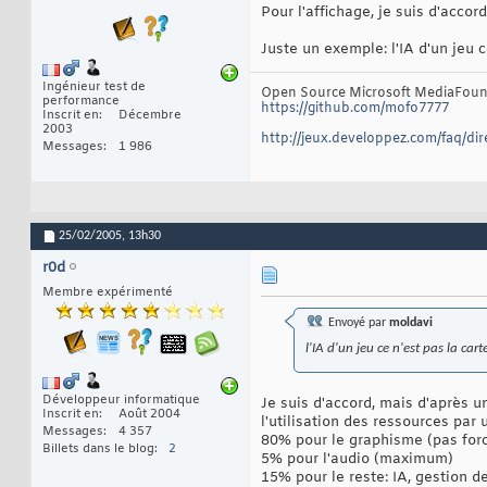
Pour l'affichage, je suis d'accor
Juste un exemple: l'IA d'un jeu c
Ingénieur test de
Open Source Microsoft MediaFoun
performance
https://github.com/mofo7777
Inscrit en
Décembre
2003
http://jeux.developpez.com/faq/d
Messages
1 986
25/02/2005,
13h30
r0d
Membre expérimenté
Envoyé par
moldavi
l'IA d'un jeu ce n'est pas la cart
Développeur informatique
Je suis d'accord, mais d'après u
Inscrit en
Août 2004
l'utilisation des ressources par 
Messages
4 357
80% pour le graphisme (pas for
Billets dans le blog
2
5% pour l'audio (maximum)
15% pour le reste: IA, gestion d