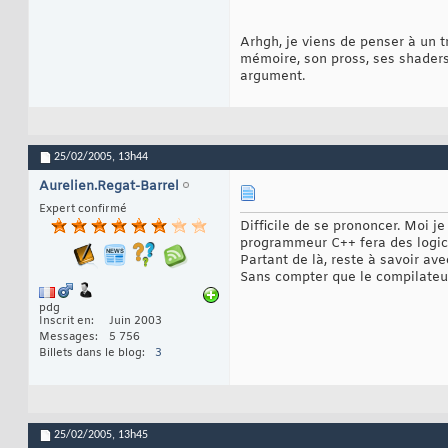
Arhgh, je viens de penser à un t
mémoire, son pross, ses shaders 
argument.
25/02/2005,
13h44
Aurelien.Regat-Barrel
Expert confirmé
Difficile de se prononcer. Moi j
programmeur C++ fera des logic
Partant de là, reste à savoir ave
Sans compter que le compilateu
pdg
Inscrit en
Juin 2003
Messages
5 756
Billets dans le blog
3
25/02/2005,
13h45