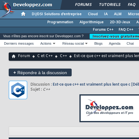
FORUMS
TUTORIELS
FAQ
DI/DSI Solutions d'entreprise
Cloud
IA
ALM
Micros
Programmation
Algorithmique
2D-3D-Jeux
A
Forums C++
FAQ C++
Vous n'êtes pas encore inscrit sur Developpez.com ?
Inscrivez-vous gratuitem
Derniers messages
Actions
Réseau social
Blogs
Agenda
Chat
Forum
C et C++
C++
Est-ce que c++ est vraiment plus le
+
Répondre à la discussion
Discussion :
Est-ce que c++ est vraiment plus lent que c [Dé
Sujet :
C++