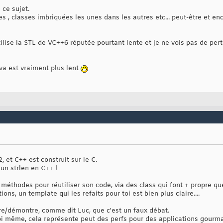
 ce sujet.
es , classes imbriquées les unes dans les autres etc... peut-être et en
tilise la STL de VC++6 réputée pourtant lente et je ne vois pas de per
va est vraiment plus lent
, et C++ est construit sur le C.
un strlen en C++ !
éthodes pour réutiliser son code, via des class qui font + propre que
ons, un template qui les refaits pour toi est bien plus claire....
tre/démontre, comme dit Luc, que c'est un faux débat.
toi même, cela représente peut des perfs pour des applications gour