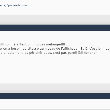
irectx/?page=dshow
!!! nonmélà 'tention!!! fo pas mélanger!!!!
, on a besoin de vitesse au niveau de l'affichage!! Et là, c'est le mid
 directement les périphériques, c'est pas pareil là!! nononon!!