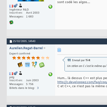
sont codé les algos....
Ingénieur R&D
Inscrit en
Avril 2003
Messages
1 683
25/02/2005,
14h40
Aurelien.Regat-Barrel
Expert confirmé
Envoyé par
Ti-R
Un strlen en C c'est le même qu'
pdg
Hum... là dessus C++ est plus p
Inscrit en
Juin 2003
http://c.developpez.com/faq/cpp
Messages
5 756
C et C++, ce n'est pas la même c
Billets dans le blog
3