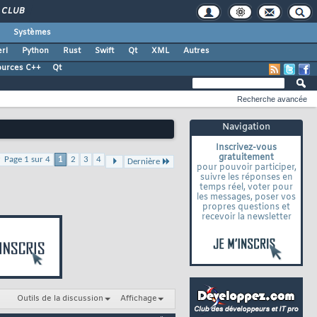
CLUB
Systèmes
rl
Python
Rust
Swift
Qt
XML
Autres
ources C++
Qt
Recherche avancée
Navigation
Inscrivez-vous
gratuitement
Page 1 sur 4
1
2
3
4
Dernière
pour pouvoir participer,
suivre les réponses en
temps réel, voter pour
les messages, poser vos
propres questions et
recevoir la newsletter
Outils de la discussion
Affichage