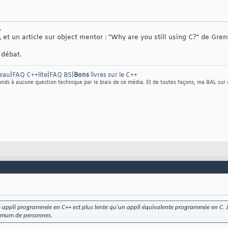
.
et un article sur object mentor : "Why are you still using C?" de Gren
 débat.
eau
|
FAQ C++lite
|
FAQ BS
|
Bons
livres sur le C++
nds à aucune question technique par le biais de ce média. Et de toutes façons, ma BAL sur d
appli programmée en C++ est plus lente qu'un appli équivalente programmée en C. Je 
aximum de personnes.