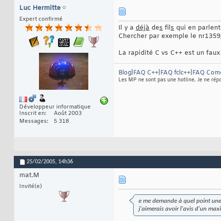
Luc Hermitte
Expert confirmé
Il y a
déjà
de
s
fil
s
qui en parlent
Chercher par exemple le nr1359, 
La rapidité C vs C++ est un faux
Blog
|
FAQ C++
|
FAQ fclc++
|
FAQ Com
Les MP ne sont pas une hotline. Je ne répo
Développeur informatique
Inscrit en
Août 2003
Messages
5 318
25/02/2005,
14h36
mat.M
Invité(e)
e me demande à quel point une 
j'aimerais avoir l'avis d'un m