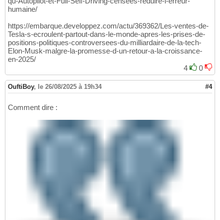
qu-Autopilot-et-Full-Self-Driving-censees-reduire-l-erreur-
humaine/
https://embarque.developpez.com/actu/369362/Les-ventes-de-
Tesla-s-ecroulent-partout-dans-le-monde-apres-les-prises-de-
positions-politiques-controversees-du-milliardaire-de-la-tech-
Elon-Musk-malgre-la-promesse-d-un-retour-a-la-croissance-
en-2025/
4
0
OuftiBoy
,
le 26/08/2025 à 19h34
#4
Comment dire :