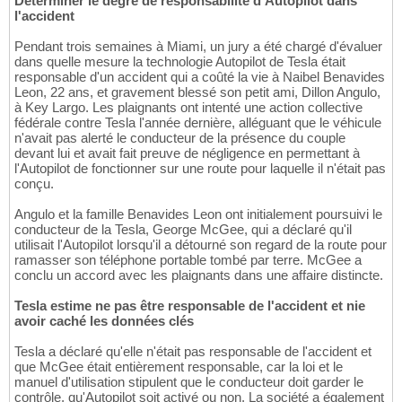
Déterminer le degré de responsabilité d'Autopilot dans
l'accident
Pendant trois semaines à Miami, un jury a été chargé d'évaluer
dans quelle mesure la technologie Autopilot de Tesla était
responsable d'un accident qui a coûté la vie à Naibel Benavides
Leon, 22 ans, et gravement blessé son petit ami, Dillon Angulo,
à Key Largo. Les plaignants ont intenté une action collective
fédérale contre Tesla l'année dernière, alléguant que le véhicule
n'avait pas alerté le conducteur de la présence du couple
devant lui et avait fait preuve de négligence en permettant à
l'Autopilot de fonctionner sur une route pour laquelle il n'était pas
conçu.
Angulo et la famille Benavides Leon ont initialement poursuivi le
conducteur de la Tesla, George McGee, qui a déclaré qu'il
utilisait l'Autopilot lorsqu'il a détourné son regard de la route pour
ramasser son téléphone portable tombé par terre. McGee a
conclu un accord avec les plaignants dans une affaire distincte.
Tesla estime ne pas être responsable de l'accident et nie
avoir caché les données clés
Tesla a déclaré qu'elle n'était pas responsable de l'accident et
que McGee était entièrement responsable, car la loi et le
manuel d'utilisation stipulent que le conducteur doit garder le
contrôle, qu'Autopilot soit activé ou non. La société a également