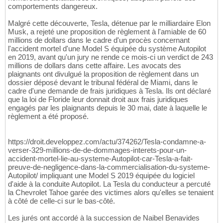
comportements dangereux.
Malgré cette découverte, Tesla, détenue par le milliardaire Elon
Musk, a rejeté une proposition de règlement à l'amiable de 60
millions de dollars dans le cadre d'un procès concernant
l'accident mortel d'une Model S équipée du système Autopilot
en 2019, avant qu'un jury ne rende ce mois-ci un verdict de 243
millions de dollars dans cette affaire. Les avocats des
plaignants ont divulgué la proposition de règlement dans un
dossier déposé devant le tribunal fédéral de Miami, dans le
cadre d'une demande de frais juridiques à Tesla. Ils ont déclaré
que la loi de Floride leur donnait droit aux frais juridiques
engagés par les plaignants depuis le 30 mai, date à laquelle le
règlement a été proposé.
https://droit.developpez.com/actu/374262/Tesla-condamne-a-
verser-329-millions-de-de-dommages-interets-pour-un-
accident-mortel-lie-au-systeme-Autopilot-car-Tesla-a-fait-
preuve-de-negligence-dans-la-commercialisation-du-systeme-
Autopilot/ impliquant une Model S 2019 équipée du logiciel
d'aide à la conduite Autopilot. La Tesla du conducteur a percuté
la Chevrolet Tahoe garée des victimes alors qu'elles se tenaient
à côté de celle-ci sur le bas-côté.
Les jurés ont accordé à la succession de Naibel Benavides