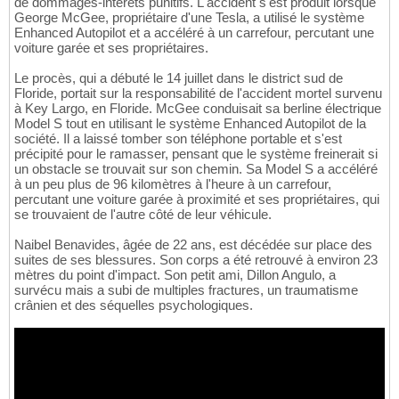
de dommages-intérêts punitifs. L'accident s'est produit lorsque
George McGee, propriétaire d'une Tesla, a utilisé le système
Enhanced Autopilot et a accéléré à un carrefour, percutant une
voiture garée et ses propriétaires.
Le procès, qui a débuté le 14 juillet dans le district sud de
Floride, portait sur la responsabilité de l'accident mortel survenu
à Key Largo, en Floride. McGee conduisait sa berline électrique
Model S tout en utilisant le système Enhanced Autopilot de la
société. Il a laissé tomber son téléphone portable et s'est
précipité pour le ramasser, pensant que le système freinerait si
un obstacle se trouvait sur son chemin. Sa Model S a accéléré
à un peu plus de 96 kilomètres à l'heure à un carrefour,
percutant une voiture garée à proximité et ses propriétaires, qui
se trouvaient de l'autre côté de leur véhicule.
Naibel Benavides, âgée de 22 ans, est décédée sur place des
suites de ses blessures. Son corps a été retrouvé à environ 23
mètres du point d'impact. Son petit ami, Dillon Angulo, a
survécu mais a subi de multiples fractures, un traumatisme
crânien et des séquelles psychologiques.