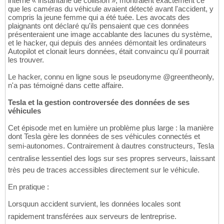
interne « instantané de collision », montraient exactement ce
que les caméras du véhicule avaient détecté avant l'accident, y
compris la jeune femme qui a été tuée. Les avocats des
plaignants ont déclaré qu'ils pensaient que ces données
présenteraient une image accablante des lacunes du système,
et le hacker, qui depuis des années démontait les ordinateurs
Autopilot et clonait leurs données, était convaincu qu'il pourrait
les trouver.
Le hacker, connu en ligne sous le pseudonyme @greentheonly,
n'a pas témoigné dans cette affaire.
Tesla et la gestion controversée des données de ses
véhicules
Cet épisode met en lumière un problème plus large : la manière
dont Tesla gère les données de ses véhicules connectés et
semi-autonomes. Contrairement à dautres constructeurs, Tesla
centralise lessentiel des logs sur ses propres serveurs, laissant
très peu de traces accessibles directement sur le véhicule.
En pratique :
Lorsquun accident survient, les données locales sont
rapidement transférées aux serveurs de lentreprise.