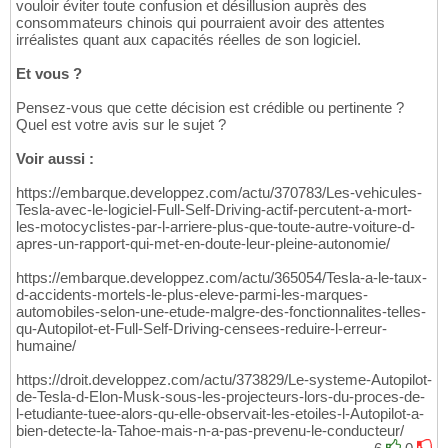
vouloir éviter toute confusion et désillusion auprès des
consommateurs chinois qui pourraient avoir des attentes
irréalistes quant aux capacités réelles de son logiciel.
Et vous ?
Pensez-vous que cette décision est crédible ou pertinente ?
Quel est votre avis sur le sujet ?
Voir aussi :
https://embarque.developpez.com/actu/370783/Les-vehicules-
Tesla-avec-le-logiciel-Full-Self-Driving-actif-percutent-a-mort-
les-motocyclistes-par-l-arriere-plus-que-toute-autre-voiture-d-
apres-un-rapport-qui-met-en-doute-leur-pleine-autonomie/
https://embarque.developpez.com/actu/365054/Tesla-a-le-taux-
d-accidents-mortels-le-plus-eleve-parmi-les-marques-
automobiles-selon-une-etude-malgre-des-fonctionnalites-telles-
qu-Autopilot-et-Full-Self-Driving-censees-reduire-l-erreur-
humaine/
https://droit.developpez.com/actu/373829/Le-systeme-Autopilot-
de-Tesla-d-Elon-Musk-sous-les-projecteurs-lors-du-proces-de-
l-etudiante-tuee-alors-qu-elle-observait-les-etoiles-l-Autopilot-a-
bien-detecte-la-Tahoe-mais-n-a-pas-prevenu-le-conducteur/