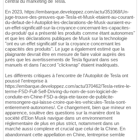
central du marketing de Tesla.
En 2023, https://embarque.developpez.com/actu/351068/Un-
juge-trouve-des-preuves-que-Tesla-et-Musk-etaient-au-courant-
du-defaut-de-l-Autopilot-les-declarations-de-Musk-auraient-eu-
un-effet-significatif-sur-la-croyance-concernant-les-capacites-
du-produit/ qui a présenté les produits comme étant autonomes"
et que les déclarations publiques de Musk sur la technologie
"ont eu un effet significatif sur la croyance concernant les
capacités des produits". Le juge a également estimé que la
plaignante devrait être en mesure de faire valoir auprès des
jurés que les avertissements de Tesla figurant dans ses
manuels et dans l'accord "clickwrap" étaient inadéquats.
Les différents critiques à l'encontre de l'Autopilot de Tesla ont
poussé l'entreprise à
https://embarque.developpez.com/actu/370462/Tesla-retire-le-
terme-FSD-Full-Self-Driving-du-nom-de-son-logiciel-de-
conduite-en-Chine-FSD-a-deja-ete-taxee-de-publicite-
mensongere-qui-laisse-croire-que-les-vehicules-Tesla-sont-
entierement-autonomes/. Ce changement, bien que mineur en
apparence, soulève des questions sur la manière dont la
société d'Elon Musk navigue dans un environnement
réglementaire de plus en plus strict, notamment dans un
marché aussi complexe et crucial que celui de la Chine. En
abandonnant cette appellation en Chine, lentreprise semble