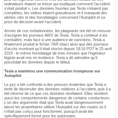
ordinateurs étaient un trésor qui expliquait comment l'accident
s'était produit ». Les données fournies par Tesla n'étaient pas
complètes, les vidéos étaient granuleuses et il manquait des
alertes clés et des horodatages concernant l'Autopilot et sa
prise de décision avant l'accident.
Armés de ces métadonnées, les plaignants ont été en mesure
d'assigner les journaux AWS de Tesla. Tesla a continué à les
combattre, mais face à une audience de sanctions, Tesla a
finalement produit le fichier TAR intact ainsi que des journaux
d'accès montrant qu'il était stocké depuis 18:16 PDT le 25 avril
2019 - le même horodatage de trois minutes que l'ingénieur
légiste avait mis en évidence. Tesla a dû admettre qu'il
possédait les données depuis le début.
Tesla a maintenu une communication trompeuse sur
Autopilot
Le jury a été confronté à des preuves évidentes que Tesla a
tenté de dissimuler des données relatives à l'accident, puis il a
été informé de ce que ces données révélaient. Elles révèlent
aussi les comportements dangereux de certains conducteurs.
L'un des arguments était que Tesla avait dangereusement
laissé les propriétaires utiliser l'Autopilot sur des routes où il
n'était pas conçu pour fonctionner, puisqu'il avait été
spécifiquement formé pour les autoroutes.