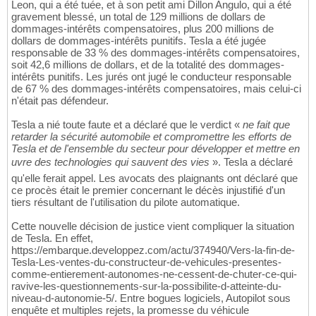
Leon, qui a été tuée, et à son petit ami Dillon Angulo, qui a été
gravement blessé, un total de 129 millions de dollars de
dommages-intérêts compensatoires, plus 200 millions de
dollars de dommages-intérêts punitifs. Tesla a été jugée
responsable de 33 % des dommages-intérêts compensatoires,
soit 42,6 millions de dollars, et de la totalité des dommages-
intérêts punitifs. Les jurés ont jugé le conducteur responsable
de 67 % des dommages-intérêts compensatoires, mais celui-ci
n'était pas défendeur.
Tesla a nié toute faute et a déclaré que le verdict «
ne fait que
retarder la sécurité automobile et compromettre les efforts de
Tesla et de l'ensemble du secteur pour développer et mettre en
uvre des technologies qui sauvent des vies
». Tesla a déclaré
qu'elle ferait appel. Les avocats des plaignants ont déclaré que
ce procès était le premier concernant le décès injustifié d'un
tiers résultant de l'utilisation du pilote automatique.
Cette nouvelle décision de justice vient compliquer la situation
de Tesla. En effet,
https://embarque.developpez.com/actu/374940/Vers-la-fin-de-
Tesla-Les-ventes-du-constructeur-de-vehicules-presentes-
comme-entierement-autonomes-ne-cessent-de-chuter-ce-qui-
ravive-les-questionnements-sur-la-possibilite-d-atteinte-du-
niveau-d-autonomie-5/. Entre bogues logiciels, Autopilot sous
enquête et multiples rejets, la promesse du véhicule