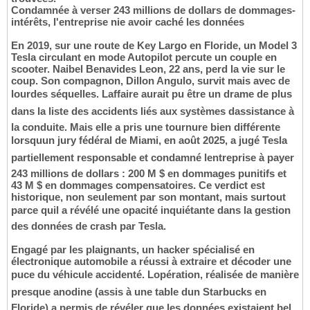
Condamnée à verser 243 millions de dollars de dommages-
intérêts, l'entreprise nie avoir caché les données
En 2019, sur une route de Key Largo en Floride, un Model 3
Tesla circulant en mode Autopilot percute un couple en
scooter. Naibel Benavides Leon, 22 ans, perd la vie sur le
coup. Son compagnon, Dillon Angulo, survit mais avec de
lourdes séquelles. Laffaire aurait pu être un drame de plus
dans la liste des accidents liés aux systèmes dassistance à
la conduite. Mais elle a pris une tournure bien différente
lorsquun jury fédéral de Miami, en août 2025, a jugé Tesla
partiellement responsable et condamné lentreprise à payer
243 millions de dollars : 200 M $ en dommages punitifs et
43 M $ en dommages compensatoires. Ce verdict est
historique, non seulement par son montant, mais surtout
parce quil a révélé une opacité inquiétante dans la gestion
des données de crash par Tesla.
Engagé par les plaignants, un hacker spécialisé en
électronique automobile a réussi à extraire et décoder une
puce du véhicule accidenté. Lopération, réalisée de manière
presque anodine (assis à une table dun Starbucks en
Floride) a permis de révéler que les données existaient bel