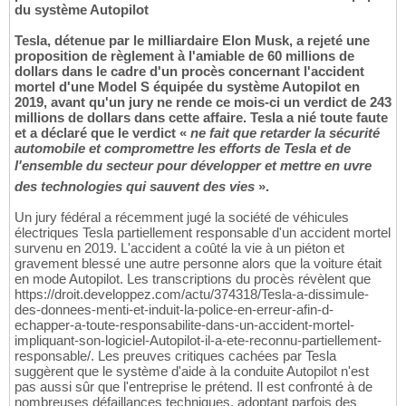
du système Autopilot
Tesla, détenue par le milliardaire Elon Musk, a rejeté une
proposition de règlement à l'amiable de 60 millions de
dollars dans le cadre d'un procès concernant l'accident
mortel d'une Model S équipée du système Autopilot en
2019, avant qu'un jury ne rende ce mois-ci un verdict de 243
millions de dollars dans cette affaire. Tesla a nié toute faute
et a déclaré que le verdict «
ne fait que retarder la sécurité
automobile et compromettre les efforts de Tesla et de
l'ensemble du secteur pour développer et mettre en uvre
des technologies qui sauvent des vies
».
Un jury fédéral a récemment jugé la société de véhicules
électriques Tesla partiellement responsable d'un accident mortel
survenu en 2019. L'accident a coûté la vie à un piéton et
gravement blessé une autre personne alors que la voiture était
en mode Autopilot. Les transcriptions du procès révèlent que
https://droit.developpez.com/actu/374318/Tesla-a-dissimule-
des-donnees-menti-et-induit-la-police-en-erreur-afin-d-
echapper-a-toute-responsabilite-dans-un-accident-mortel-
impliquant-son-logiciel-Autopilot-il-a-ete-reconnu-partiellement-
responsable/. Les preuves critiques cachées par Tesla
suggèrent que le système d'aide à la conduite Autopilot n'est
pas aussi sûr que l'entreprise le prétend. Il est confronté à de
nombreuses défaillances techniques, adoptant parfois des