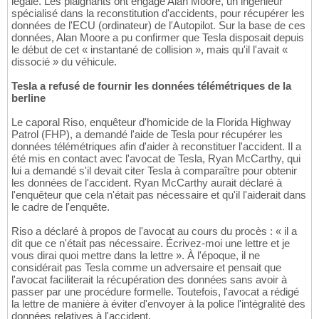
légale. Les plaignants ont engagé Alan Moore, un ingénieur
spécialisé dans la reconstitution d'accidents, pour récupérer les
données de l'ECU (ordinateur) de l'Autopilot. Sur la base de ces
données, Alan Moore a pu confirmer que Tesla disposait depuis
le début de cet « instantané de collision », mais qu'il l'avait «
dissocié » du véhicule.
Tesla a refusé de fournir les données télémétriques de la
berline
Le caporal Riso, enquêteur d'homicide de la Florida Highway
Patrol (FHP), a demandé l'aide de Tesla pour récupérer les
données télémétriques afin d'aider à reconstituer l'accident. Il a
été mis en contact avec l'avocat de Tesla, Ryan McCarthy, qui
lui a demandé s'il devait citer Tesla à comparaître pour obtenir
les données de l'accident. Ryan McCarthy aurait déclaré à
l'enquêteur que cela n'était pas nécessaire et qu'il l'aiderait dans
le cadre de l'enquête.
Riso a déclaré à propos de l'avocat au cours du procès : « il a
dit que ce n'était pas nécessaire. Écrivez-moi une lettre et je
vous dirai quoi mettre dans la lettre ». À l'époque, il ne
considérait pas Tesla comme un adversaire et pensait que
l'avocat faciliterait la récupération des données sans avoir à
passer par une procédure formelle. Toutefois, l'avocat a rédigé
la lettre de manière à éviter d'envoyer à la police l'intégralité des
données relatives à l'accident.