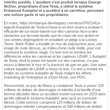
intérêts punitifs. L'accident s'est produit lorsque George
McGee, propriétaire d'une Tesla, a utilisé le système
Enhanced Autopilot et a accéléré à un carrefour, percutant
une voiture garée et ses propriétaires.
En mars, https://embarque.developpez.com/actu/370214/Le-
logiciel-Autopilot-de-Tesla-echoue-a-un-test-visant-a-evaluer-l-
efficacite-de-sa-vision-basee-sur-des-cameras-face-a-des-
obstacles-sur-la-route-tandis-que-le-cours-de-son-action-et-
ses-ventes-degringolent/ en installant un piège à la Looney
Toons. Mark Rober a installé un mur de polystyrène avec une
image de route dessus, au milieu d'une route réelle, pour voir
comment le système réagit. Ce test met en lumière les
différences entre les caméras et les capteurs LiDAR. L'Autopilot
de Tesla, dont la vision est basée sur des caméras, n'a pas
réussi à détecter le mur et l'a traversé de part en part. Une autre
voiture équipée de LiDAR a réussi le test. Ce test a montré les
limites du système Autopilot de Tesla malgré les efforts
marketing de l'entreprise et d'Elon Musk, son PDG.
Récemment, un jury de Miami a condamné Tesla à verser 329
millions de dollars de dommages et intérêts à la famille d'une
femme décédée dans un accident mortel survenu en 2019 alors
qu'elle utilisait le système Autopilot, ainsi qu'à un survivant
blessé. Cette somme comprend 129 millions de dollars de
dommages-intérêts compensatoires et 200 millions de dollars