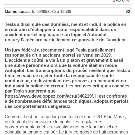
6
0
Mathis Lucas
,
le 05/08/2025 à 13h38
#2
Tesla a dissimulé des données, menti et induit la police en
erreur afin d'échapper à toute responsabilité dans un
accident mortel impliquant son logiciel Autopilot
un jury l'a déclaré partiellement responsable de l'accident
Un jury fédéral a récemment jugé Tesla partiellement
responsable d'un accident mortel survenu en 2019.
L'accident a coûté la vie à un piéton et gravement blessé
une autre personne alors que la voiture était en mode
Autopilot. Les transcriptions du procès révèlent que Tesla a
tenté en vain de rejeter toute la responsabilité sur le
conducteur, en dissimulant des preuves, en mentant et en
induisant la police en erreur. Les preuves critiques cachées
par Tesla suggèrent que
https://www.developpez.com/actu/340219/. Il est confronté
à de nombreuses défaillances techniques, adoptant parfois
des comportements dangereux.
Ce verdict est un coup dur pour Tesla et son PDG Elon Musk,
qui tentent de convaincre le public, les régulateurs
gouvernementaux et les investisseurs que leur logiciel de
conduite autonome est sûr. Le jury composé de huit personnes