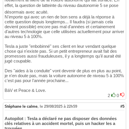
effet, la question de latteinte du niveau dautonomie 5 se pose
désormais avec acuité.
N'importe qui avec un rien de bon sens a déjà la réponse à
cette question depuis longtemps... Il faudra (si jamais cela
devient possible) encore pas mal d'années et certainement
d'autres technologie que celle utilisées actuellement pour arriver
au niveau 5 à 100%.
Tesla a juste "enbobinné" ses client en leur vendant quelque
chose qui n'existe pas. Si un petit entrepreneur avait fait des
promesses aussi frauduleuses, il y a longtemps qu'il aurait été
jugé coupable.
Des "aides à la conduite" vont devenir de plus en plus au point,
je n'en doute pas, mais la voiture autonome de niveau 5 à 100%
c'est pas pour l'année prochaine...
BàV et Peace & Love.
2
0
Stéphane le calme
,
le 29/08/2025 à 22h59
#5
Autopilot : Tesla a déclaré ne pas disposer des données
clés relatives à un accident mortel, puis un hacker les a
trouvées.