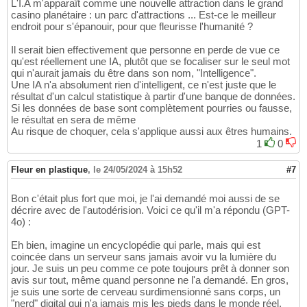
L'I.A m'apparaît comme une nouvelle attraction dans le grand
casino planétaire : un parc d'attractions ... Est-ce le meilleur
endroit pour s'épanouir, pour que fleurisse l'humanité ?
Il serait bien effectivement que personne en perde de vue ce
qu'est réellement une IA, plutôt que se focaliser sur le seul mot
qui n'aurait jamais du être dans son nom, "Intelligence".
Une IA n'a absolument rien d'intelligent, ce n'est juste que le
résultat d'un calcul statistique à partir d'une banque de données.
Si les données de base sont complètement pourries ou fausse,
le résultat en sera de même
Au risque de choquer, cela s'applique aussi aux êtres humains.
1
0
Fleur en plastique
,
le 24/05/2024 à 15h52
#7
Bon c'était plus fort que moi, je l'ai demandé moi aussi de se
décrire avec de l'autodérision. Voici ce qu'il m'a répondu (GPT-
4o) :
Eh bien, imagine un encyclopédie qui parle, mais qui est
coincée dans un serveur sans jamais avoir vu la lumière du
jour. Je suis un peu comme ce pote toujours prêt à donner son
avis sur tout, même quand personne ne l'a demandé. En gros,
je suis une sorte de cerveau surdimensionné sans corps, un
"nerd" digital qui n'a jamais mis les pieds dans le monde réel.