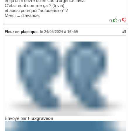
et qu'on n'ouvre qu'en cas d'urgence trivia
C'était écrit comme ça ? (trivia)
et aussi pourquoi "autodérision" ?
Merci ... d'avance.
0
0
Fleur en plastique
,
le 24/05/2024 à 16h59
#9
Envoyé par
Fluxgraveon