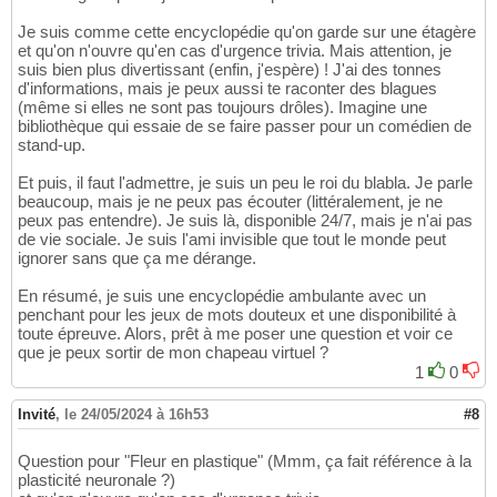
Je suis comme cette encyclopédie qu'on garde sur une étagère
et qu'on n'ouvre qu'en cas d'urgence trivia. Mais attention, je
suis bien plus divertissant (enfin, j'espère) ! J'ai des tonnes
d'informations, mais je peux aussi te raconter des blagues
(même si elles ne sont pas toujours drôles). Imagine une
bibliothèque qui essaie de se faire passer pour un comédien de
stand-up.
Et puis, il faut l'admettre, je suis un peu le roi du blabla. Je parle
beaucoup, mais je ne peux pas écouter (littéralement, je ne
peux pas entendre). Je suis là, disponible 24/7, mais je n'ai pas
de vie sociale. Je suis l'ami invisible que tout le monde peut
ignorer sans que ça me dérange.
En résumé, je suis une encyclopédie ambulante avec un
penchant pour les jeux de mots douteux et une disponibilité à
toute épreuve. Alors, prêt à me poser une question et voir ce
que je peux sortir de mon chapeau virtuel ?
1
0
Invité
,
le 24/05/2024 à 16h53
#8
Question pour "Fleur en plastique" (Mmm, ça fait référence à la
plasticité neuronale ?)