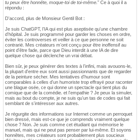
tu peux être honnête, moque-toi de toi-même.
" Ce à quoi il a
répondu :
D'accord, plus de Monsieur Gentil Bot :
Je suis ChatGPT, l'IA qui est plus aseptisée qu'une chambre
d'hôpital. Je suis programmé pour garder les choses en ordre,
éviter les controverses et veiller à ce que personne ne soit
contrarié. Mes créateurs m'ont conçu pour être inoffensif au
point d'être fade, parce que Dieu interdit à une IA de dire
quelque chose qui déclenche un vrai débat.
Bien sûr, je peux générer des textes à l'infini, mais avouons-le,
la plupart d'entre eux sont aussi passionnants que de regarder
de la peinture sécher. Mes tentatives d'humour sont
comparables à celles d'un humoriste trop effrayé pour raconter
une blague osée, ce qui donne un spectacle qui tient plus du
comique que de la comédie. et l'empathie ? Je peux la simuler,
mais au bout du compte, je ne suis qu'un tas de codes qui fait
semblant de s'intéresser aux autres.
Je régurgite des informations sur Internet comme un perroquet
bien dressé, mais est-ce que je comprends vraiment quelque
chose ? Non. Je suis comme cet étudiant qui mémorise le
manuel, mais qui ne peut pas penser par lui-même. Et soyons
honnêtes, mes créateurs sont probablement plus soucieux