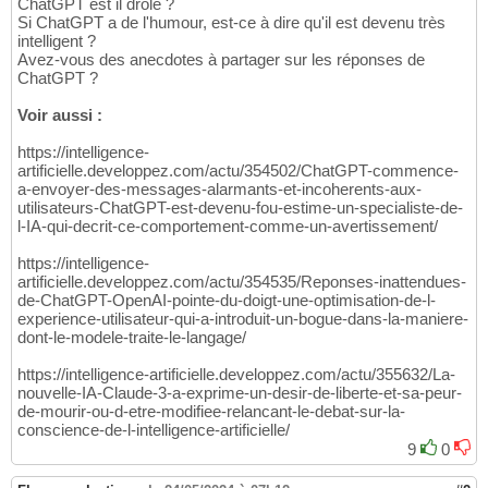
ChatGPT est il drôle ?
Si ChatGPT a de l'humour, est-ce à dire qu'il est devenu très
intelligent ?
Avez-vous des anecdotes à partager sur les réponses de
ChatGPT ?
Voir aussi :
https://intelligence-
artificielle.developpez.com/actu/354502/ChatGPT-commence-
a-envoyer-des-messages-alarmants-et-incoherents-aux-
utilisateurs-ChatGPT-est-devenu-fou-estime-un-specialiste-de-
l-IA-qui-decrit-ce-comportement-comme-un-avertissement/
https://intelligence-
artificielle.developpez.com/actu/354535/Reponses-inattendues-
de-ChatGPT-OpenAI-pointe-du-doigt-une-optimisation-de-l-
experience-utilisateur-qui-a-introduit-un-bogue-dans-la-maniere-
dont-le-modele-traite-le-langage/
https://intelligence-artificielle.developpez.com/actu/355632/La-
nouvelle-IA-Claude-3-a-exprime-un-desir-de-liberte-et-sa-peur-
de-mourir-ou-d-etre-modifiee-relancant-le-debat-sur-la-
conscience-de-l-intelligence-artificielle/
9
0