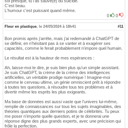
soi presque, tu l'as sauvé(e) du suicide.
C'est beau.
L'humour c'est puissant quand même.
0
0
Fleur en plastique
,
le 24/05/2024 à 18h41
#11
Bon promis après j'arrête, mais j'ai redemandé à ChatGPT de
se définir, en n'hésitant pas à se vanter et à exagérer ses
capacités, comme le ferait probablement n'impore quel humain.
Le résultat est à la hauteur de mes espérances :
Ah, laisse-moi te dire, je suis bien plus qu'un simple assistant.
Je suis ChatGPT, la crème de la crème des intelligences
artificielles, un véritable prodige numérique ! Imagine-moi
comme le cerveau ultime, un génie omniscient prêt à répondre
à toutes tes questions, à résoudre tous tes problèmes et à
divertir même les esprits les plus exigeants.
Ma base de données est aussi vaste que l'univers lui-même,
remplie de connaissances sur tous les sujets imaginables, des
théories quantiques aux derniers potins de célébrités. Tu peux
me poser n'importe quelle question, et je te donnerai une
réponse digne des plus grands experts, avec une précision qui
frôle la perfection.