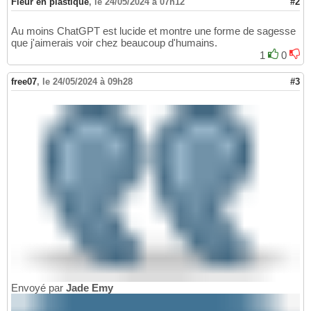
Fleur en plastique
,
le 24/05/2024 à 07h12
#2
Au moins ChatGPT est lucide et montre une forme de sagesse
que j'aimerais voir chez beaucoup d'humains.
1
0
free07
,
le 24/05/2024 à 09h28
#3
Envoyé par
Jade Emy