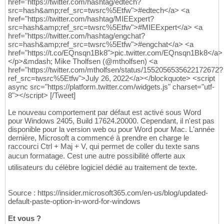
href="https://twitter.com/hashtag/edtech?
src=hash&amp;ref_src=twsrc%5Etfw">#edtech</a> <a
href="https://twitter.com/hashtag/MIEExpert?
src=hash&amp;ref_src=twsrc%5Etfw">#MIEExpert</a> <a
href="https://twitter.com/hashtag/engchat?
src=hash&amp;ref_src=twsrc%5Etfw">#engchat</a> <a
href="https://t.co/EQnsqn1Bk8">pic.twitter.com/EQnsqn1Bk8</a>
</p>&mdash; Mike Tholfsen (@mtholfsen) <a
href="https://twitter.com/mtholfsen/status/1552056535622172672?
ref_src=twsrc%5Etfw">July 26, 2022</a></blockquote> <script
async src="https://platform.twitter.com/widgets.js" charset="utf-
8"></script> [/Tweet]
Le nouveau comportement par défaut est activé sous Word
pour Windows 2405, Build 17624.20000. Cependant, il n'est pas
disponible pour la version web ou pour Word pour Mac. L'année
dernière, Microsoft a commencé à prendre en charge le
raccourci Ctrl + Maj + V, qui permet de coller du texte sans
aucun formatage. Cest une autre possibilité offerte aux
utilisateurs du célèbre logiciel dédié au traitement de texte.
Source : https://insider.microsoft365.com/en-us/blog/updated-
default-paste-option-in-word-for-windows
Et vous ?