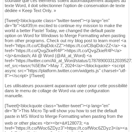
souhaite que ces éléments soient automatiquement adaptés au
texte Word, il doit sélectionner l'option de conservation de texte
dédiée « Keep Text Only. »
[Tweet]<blockquote class="twitter-tweet"><p lang="en"
dir="ltr">I&#39;m excited to continue my mission to make the
world a better Paste! Today, we changed the default paste
option on Word for Windows to Merge Formatting when pasting
from other programs. Check out my blog post to learn more! <a
href="https://t.co/CBqiDdcrZZ">https://t.co/CBqiDdcrZZ</a> <a
href="https://t.co/QvgZkieR4P">https://t.co/QvgZkieR4P</a>
</p>&mdash; Ali @ Word (@Ali_at_Word) <a
href="https://twitter.com/Ali_at_Word/status/178789003312039527
ref_src=twsrc%5Etfw">May 7, 2024</a></blockquote> <script
async src="https://platform.twitter.com/widgets.js" charset="utf-
8"></script> [/Tweet]
Les utilisateurs pouvaient auparavant opter pour cette possibilité
dans le menu de collage de Word via une configuration
manuelle.
[Tweet]<blockquote class="twitter-tweet"><p lang="en"
dir="ltr">This Micro Tip will show you how to set the default
paste in MS Word to Merge Formatting when pasting from the
web or other places <br><br>&#128073; <a
href="https://t.co/fWoc6ZDyz3">https://t.co/fWoc6ZDyz3</a><a