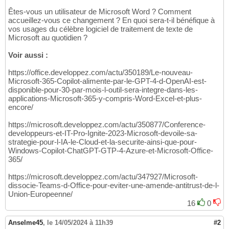
Êtes-vous un utilisateur de Microsoft Word ? Comment
accueillez-vous ce changement ? En quoi sera-t-il bénéfique à
vos usages du célèbre logiciel de traitement de texte de
Microsoft au quotidien ?
Voir aussi :
https://office.developpez.com/actu/350189/Le-nouveau-
Microsoft-365-Copilot-alimente-par-le-GPT-4-d-OpenAI-est-
disponible-pour-30-par-mois-l-outil-sera-integre-dans-les-
applications-Microsoft-365-y-compris-Word-Excel-et-plus-
encore/
https://microsoft.developpez.com/actu/350877/Conference-
developpeurs-et-IT-Pro-Ignite-2023-Microsoft-devoile-sa-
strategie-pour-l-IA-le-Cloud-et-la-securite-ainsi-que-pour-
Windows-Copilot-ChatGPT-GTP-4-Azure-et-Microsoft-Office-
365/
https://microsoft.developpez.com/actu/347927/Microsoft-
dissocie-Teams-d-Office-pour-eviter-une-amende-antitrust-de-l-
Union-Europeenne/
16
0
Anselme45
,
le 14/05/2024 à 11h39
#2