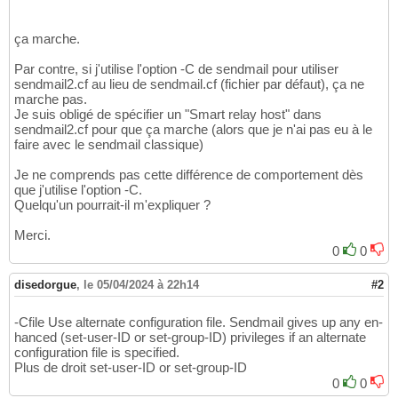
ça marche.
Par contre, si j'utilise l'option -C de sendmail pour utiliser
sendmail2.cf au lieu de sendmail.cf (fichier par défaut), ça ne
marche pas.
Je suis obligé de spécifier un "Smart relay host" dans
sendmail2.cf pour que ça marche (alors que je n'ai pas eu à le
faire avec le sendmail classique)
Je ne comprends pas cette différence de comportement dès
que j'utilise l'option -C.
Quelqu'un pourrait-il m'expliquer ?
Merci.
0
0
disedorgue
,
le 05/04/2024 à 22h14
#2
-Cfile Use alternate configuration file. Sendmail gives up any en-
hanced (set-user-ID or set-group-ID) privileges if an alternate
configuration file is specified.
Plus de droit set-user-ID or set-group-ID
0
0