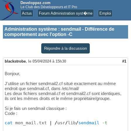
Developpez.com
Le Club des Développeurs et IT Pro
Actus
Forum Administration syst�me
Emploi
Administration système
:
sendmail - Différence de
comportement avec l'option -C
Répondre à la discussion
blackstrobe
,
le 05/04/2024 à 15h30
#1
Bonjour,
J'utilise un fichier sendmail2.cf situé exactement au même
endroit que sendmail.cf, dans /etc/mail/
Les deux fichiers sendmail.cf et sendmail2.cf sont identiques,
ils ont les mêmes droits et le même propriétaire/groupe.
Si je fais un sendmail classique :
Code :
cat
 mon_mail.txt 
|
/
usr
/
lib
/
sendmail
-t