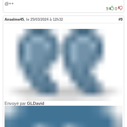
@++
9
0
Anselme45
,
le 25/03/2024 à 12h32
#9
Envoyé par
GLDavid