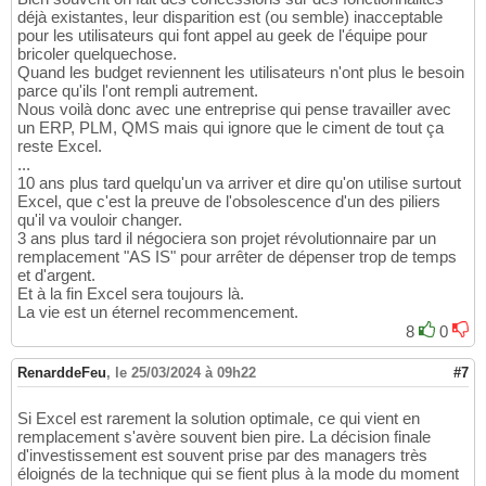
déjà existantes, leur disparition est (ou semble) inacceptable
pour les utilisateurs qui font appel au geek de l'équipe pour
bricoler quelquechose.
Quand les budget reviennent les utilisateurs n'ont plus le besoin
parce qu'ils l'ont rempli autrement.
Nous voilà donc avec une entreprise qui pense travailler avec
un ERP, PLM, QMS mais qui ignore que le ciment de tout ça
reste Excel.
...
10 ans plus tard quelqu'un va arriver et dire qu'on utilise surtout
Excel, que c'est la preuve de l'obsolescence d'un des piliers
qu'il va vouloir changer.
3 ans plus tard il négociera son projet révolutionnaire par un
remplacement "AS IS" pour arrêter de dépenser trop de temps
et d'argent.
Et à la fin Excel sera toujours là.
La vie est un éternel recommencement.
8
0
RenarddeFeu
,
le 25/03/2024 à 09h22
#7
Si Excel est rarement la solution optimale, ce qui vient en
remplacement s'avère souvent bien pire. La décision finale
d'investissement est souvent prise par des managers très
éloignés de la technique qui se fient plus à la mode du moment