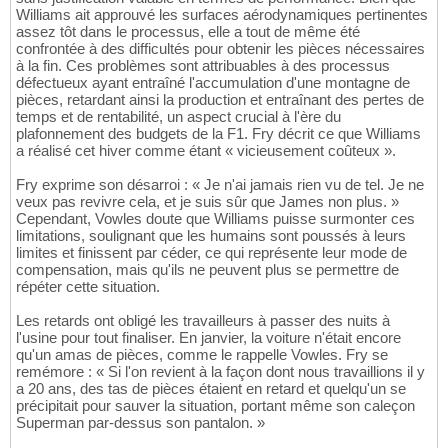
Williams ait approuvé les surfaces aérodynamiques pertinentes
assez tôt dans le processus, elle a tout de même été
confrontée à des difficultés pour obtenir les pièces nécessaires
à la fin. Ces problèmes sont attribuables à des processus
défectueux ayant entraîné l'accumulation d'une montagne de
pièces, retardant ainsi la production et entraînant des pertes de
temps et de rentabilité, un aspect crucial à l'ère du
plafonnement des budgets de la F1. Fry décrit ce que Williams
a réalisé cet hiver comme étant « vicieusement coûteux ».
Fry exprime son désarroi : « Je n'ai jamais rien vu de tel. Je ne
veux pas revivre cela, et je suis sûr que James non plus. »
Cependant, Vowles doute que Williams puisse surmonter ces
limitations, soulignant que les humains sont poussés à leurs
limites et finissent par céder, ce qui représente leur mode de
compensation, mais qu'ils ne peuvent plus se permettre de
répéter cette situation.
Les retards ont obligé les travailleurs à passer des nuits à
l'usine pour tout finaliser. En janvier, la voiture n'était encore
qu'un amas de pièces, comme le rappelle Vowles. Fry se
remémore : « Si l'on revient à la façon dont nous travaillions il y
a 20 ans, des tas de pièces étaient en retard et quelqu'un se
précipitait pour sauver la situation, portant même son caleçon
Superman par-dessus son pantalon. »