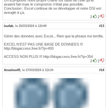
On a proposer notre propre charte sur base de celle qu'ils
avaient fait mais le compromis n'était pas possible.
Conclusion : Excel continue de se développer et notre DSI est
aveugle à ça.
2
2
loufab
,
le 26/03/2024 à 12h49
#13
Gérer des données avec Excel... Rien que la phrase me terrifie.
EXCEL N'EST PAS UNE BASE DE DONNEES !!!
http://blogaccess.free.fr/?p=493
ACCESS NON PLUS !!! http://blogaccess.free.fr/?p=354
2
2
Anselme45
,
le 27/03/2024 à 11h34
#14