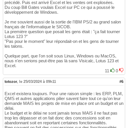
précédé. Puis est arrivé Excel et les ventes ont explosées.
Du coup Bill Gates voulais Excel sur PC ce qui a poussé le
développement de Windows.
Je me souvient aussi de la sortie de l'IBM PS/2 au grand salon
français de l'informatique le SICOB.
La première question que posait les gens était : "ça fait tourner
Lotus 123 ?"
"Pas pour le moment" leur répondait-on et les gens de tourner
les talons.
Quelque part, que l'on soit sous Linux, Windows ou MacOS,
nous n'en serions peut-être pas là sans Visicalc, Lotus 123 et
Excel.
11
0
totozor
,
le 25/03/2024 à 09h11
#6
Excel existera toujours. Pour une raison simple : les ERP, PLM,
QMS et autres applications pilier savent faire tout ce qu'on leur
demande MAIS les projets de mise en place ont un budget et un
délai.
Le budget et le délai ne sont jamais tenus MAIS il ne faut pas
trop les dépasser et on fait donc des concessions soit en
abandonnant soit en reportant certaines fonctionnalités.
Bien souvent on fait des concessions sur des fonctionnalités