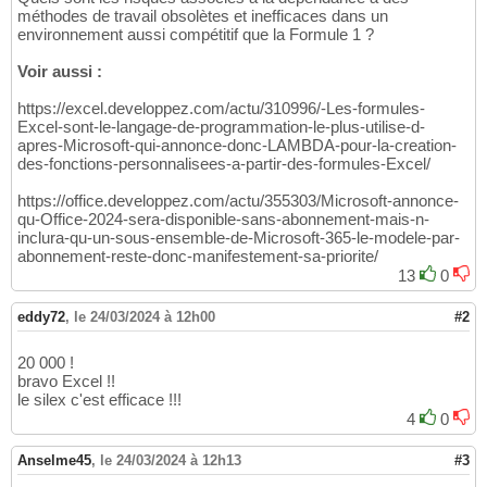
méthodes de travail obsolètes et inefficaces dans un
environnement aussi compétitif que la Formule 1 ?
Voir aussi :
https://excel.developpez.com/actu/310996/-Les-formules-
Excel-sont-le-langage-de-programmation-le-plus-utilise-d-
apres-Microsoft-qui-annonce-donc-LAMBDA-pour-la-creation-
des-fonctions-personnalisees-a-partir-des-formules-Excel/
https://office.developpez.com/actu/355303/Microsoft-annonce-
qu-Office-2024-sera-disponible-sans-abonnement-mais-n-
inclura-qu-un-sous-ensemble-de-Microsoft-365-le-modele-par-
abonnement-reste-donc-manifestement-sa-priorite/
13
0
eddy72
,
le 24/03/2024 à 12h00
#2
20 000 !
bravo Excel !!
le silex c'est efficace !!!
4
0
Anselme45
,
le 24/03/2024 à 12h13
#3