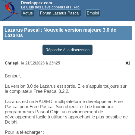
Developpez.com
Le Club des Développeurs et IT Pro
Actus
Forum Lazarus Pascal
Emploi
Lazarus Pascal
:
Nouvelle version majeure 3.0 de
Lazarus
Répondre à la discussion
Chrispi
,
le 21/12/2023 à 23h25
#1
Bonjour,
La version 3.0 de Lazarus est sortie. Elle s'appuie toujours sur
le compilateur Free Pascal 3.2.2.
Lazarus est un RAD/EDI multiplateforme développé en Free
Pascal pour Free Pascal. Son objectif est de fournir aux
programmeurs Pascal Objet un environnement de
développement facile à utiliser s'approchant le plus possible de
Delphi.
Pour la télécharger :