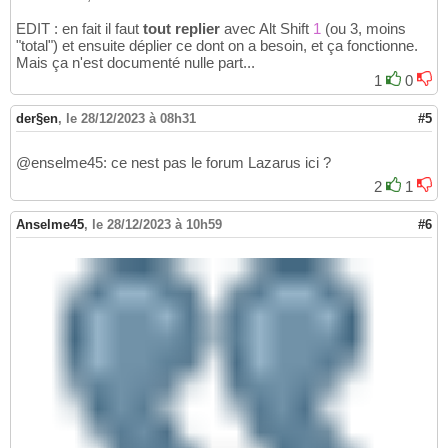
EDIT : en fait il faut
tout replier
avec Alt Shift
1
(ou 3, moins
"total") et ensuite déplier ce dont on a besoin, et ça fonctionne.
Mais ça n'est documenté nulle part...
1
0
der§en
,
le 28/12/2023 à 08h31
#5
@enselme45: ce nest pas le forum Lazarus ici ?
2
1
Anselme45
,
le 28/12/2023 à 10h59
#6