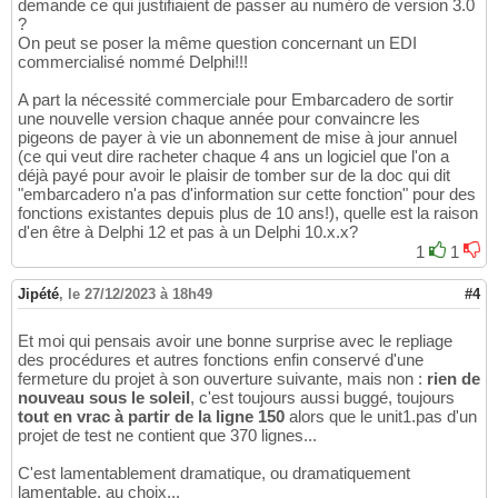
demande ce qui justifiaient de passer au numéro de version 3.0
?
On peut se poser la même question concernant un EDI
commercialisé nommé Delphi!!!
A part la nécessité commerciale pour Embarcadero de sortir
une nouvelle version chaque année pour convaincre les
pigeons de payer à vie un abonnement de mise à jour annuel
(ce qui veut dire racheter chaque 4 ans un logiciel que l'on a
déjà payé pour avoir le plaisir de tomber sur de la doc qui dit
"embarcadero n'a pas d'information sur cette fonction" pour des
fonctions existantes depuis plus de 10 ans!), quelle est la raison
d'en être à Delphi 12 et pas à un Delphi 10.x.x?
1
1
Jipété
,
le 27/12/2023 à 18h49
#4
Et moi qui pensais avoir une bonne surprise avec le repliage
des procédures et autres fonctions enfin conservé d'une
fermeture du projet à son ouverture suivante, mais non :
rien de
nouveau sous le soleil
, c'est toujours aussi buggé, toujours
tout en vrac à partir de la ligne 150
alors que le unit1.pas d'un
projet de test ne contient que 370 lignes...
C'est lamentablement dramatique, ou dramatiquement
lamentable, au choix...