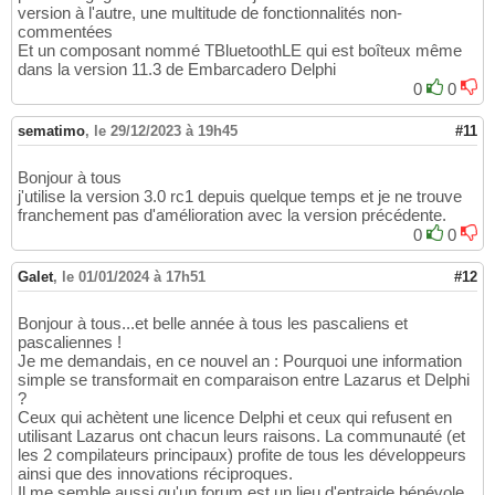
version à l'autre, une multitude de fonctionnalités non-
commentées
Et un composant nommé TBluetoothLE qui est boîteux même
dans la version 11.3 de Embarcadero Delphi
0
0
sematimo
,
le 29/12/2023 à 19h45
#11
Bonjour à tous
j'utilise la version 3.0 rc1 depuis quelque temps et je ne trouve
franchement pas d'amélioration avec la version précédente.
0
0
Galet
,
le 01/01/2024 à 17h51
#12
Bonjour à tous...et belle année à tous les pascaliens et
pascaliennes !
Je me demandais, en ce nouvel an : Pourquoi une information
simple se transformait en comparaison entre Lazarus et Delphi
?
Ceux qui achètent une licence Delphi et ceux qui refusent en
utilisant Lazarus ont chacun leurs raisons. La communauté (et
les 2 compilateurs principaux) profite de tous les développeurs
ainsi que des innovations réciproques.
Il me semble aussi qu'un forum est un lieu d'entraide bénévole