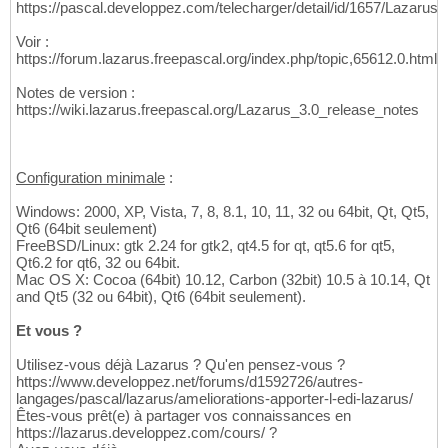
https://pascal.developpez.com/telecharger/detail/id/1657/Lazarus
Voir :
https://forum.lazarus.freepascal.org/index.php/topic,65612.0.html
Notes de version :
https://wiki.lazarus.freepascal.org/Lazarus_3.0_release_notes
Configuration minimale
:
Windows: 2000, XP, Vista, 7, 8, 8.1, 10, 11, 32 ou 64bit, Qt, Qt5,
Qt6 (64bit seulement)
FreeBSD/Linux: gtk 2.24 for gtk2, qt4.5 for qt, qt5.6 for qt5,
Qt6.2 for qt6, 32 ou 64bit.
Mac OS X: Cocoa (64bit) 10.12, Carbon (32bit) 10.5 à 10.14, Qt
and Qt5 (32 ou 64bit), Qt6 (64bit seulement).
Et vous ?
Utilisez-vous déjà Lazarus ? Qu'en pensez-vous ?
https://www.developpez.net/forums/d1592726/autres-
langages/pascal/lazarus/ameliorations-apporter-l-edi-lazarus/
Êtes-vous prêt(e) à partager vos connaissances en
https://lazarus.developpez.com/cours/ ?