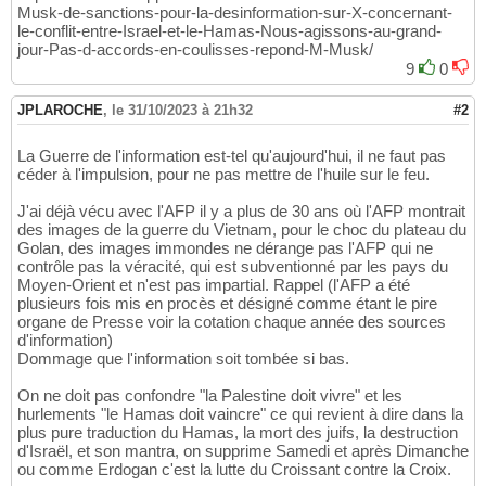
Musk-de-sanctions-pour-la-desinformation-sur-X-concernant-
le-conflit-entre-Israel-et-le-Hamas-Nous-agissons-au-grand-
jour-Pas-d-accords-en-coulisses-repond-M-Musk/
9
0
JPLAROCHE
,
le 31/10/2023 à 21h32
#2
La Guerre de l'information est-tel qu'aujourd'hui, il ne faut pas
céder à l'impulsion, pour ne pas mettre de l'huile sur le feu.
J'ai déjà vécu avec l'AFP il y a plus de 30 ans où l'AFP montrait
des images de la guerre du Vietnam, pour le choc du plateau du
Golan, des images immondes ne dérange pas l'AFP qui ne
contrôle pas la véracité, qui est subventionné par les pays du
Moyen-Orient et n'est pas impartial. Rappel (l'AFP a été
plusieurs fois mis en procès et désigné comme étant le pire
organe de Presse voir la cotation chaque année des sources
d'information)
Dommage que l'information soit tombée si bas.
On ne doit pas confondre "la Palestine doit vivre" et les
hurlements "le Hamas doit vaincre" ce qui revient à dire dans la
plus pure traduction du Hamas, la mort des juifs, la destruction
d'Israël, et son mantra, on supprime Samedi et après Dimanche
ou comme Erdogan c'est la lutte du Croissant contre la Croix.