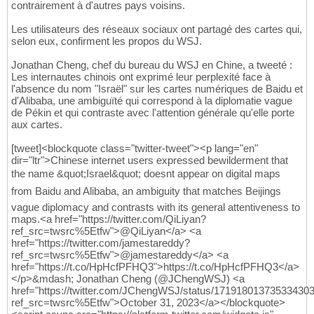
contrairement à d'autres pays voisins.
Les utilisateurs des réseaux sociaux ont partagé des cartes qui,
selon eux, confirment les propos du WSJ.
Jonathan Cheng, chef du bureau du WSJ en Chine, a tweeté :
Les internautes chinois ont exprimé leur perplexité face à
l'absence du nom "Israël" sur les cartes numériques de Baidu et
d'Alibaba, une ambiguïté qui correspond à la diplomatie vague
de Pékin et qui contraste avec l'attention générale qu'elle porte
aux cartes.
[tweet]<blockquote class="twitter-tweet"><p lang="en"
dir="ltr">Chinese internet users expressed bewilderment that
the name &quot;Israel&quot; doesnt appear on digital maps
from Baidu and Alibaba, an ambiguity that matches Beijings
vague diplomacy and contrasts with its general attentiveness to
maps.<a href="https://twitter.com/QiLiyan?
ref_src=twsrc%5Etfw">@QiLiyan</a> <a
href="https://twitter.com/jamestareddy?
ref_src=twsrc%5Etfw">@jamestareddy</a> <a
href="https://t.co/HpHcfPFHQ3">https://t.co/HpHcfPFHQ3</a>
</p>&mdash; Jonathan Cheng (@JChengWSJ) <a
href="https://twitter.com/JChengWSJ/status/17191801373533430
ref_src=twsrc%5Etfw">October 31, 2023</a></blockquote>