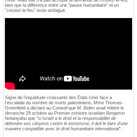
bien que la différence entre une "pause humanitaire" et un
"cessez-le-feu" reste ambiguë.
Signe de l'inquiétude croissante des États-Unis face à
l'escalade du nombre de morts palestiniens, Mme Thomas-
Greenfield a déclaré au Conseil que M. Biden avait réitéré le
dimanche 29 octobre au Premier ministre israélien Benjamin
Netanyahu que "
si Israël a le droit et la responsabilité de
défendre ses citoyens contre le terrorisme, il doit le faire d'une
manière compatible avec le droit humanitaire international
".