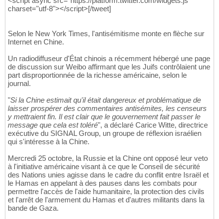
<script async src="https://platform.twitter.com/widgets.js"
charset="utf-8"></script>[/tweet]
Selon le New York Times, l'antisémitisme monte en flèche sur
Internet en Chine.
Un radiodiffuseur d'État chinois a récemment hébergé une page
de discussion sur Weibo affirmant que les Juifs contrôlaient une
part disproportionnée de la richesse américaine, selon le
journal.
"
Si la Chine estimait qu'il était dangereux et problématique de
laisser prospérer des commentaires antisémites, les censeurs
y mettraient fin. Il est clair que le gouvernement fait passer le
message que cela est toléré
", a déclaré Carice Witte, directrice
exécutive du SIGNAL Group, un groupe de réflexion israélien
qui s'intéresse à la Chine.
Mercredi 25 octobre, la Russie et la Chine ont opposé leur veto
à l'initiative américaine visant à ce que le Conseil de sécurité
des Nations unies agisse dans le cadre du conflit entre Israël et
le Hamas en appelant à des pauses dans les combats pour
permettre l'accès de l'aide humanitaire, la protection des civils
et l'arrêt de l'armement du Hamas et d'autres militants dans la
bande de Gaza.