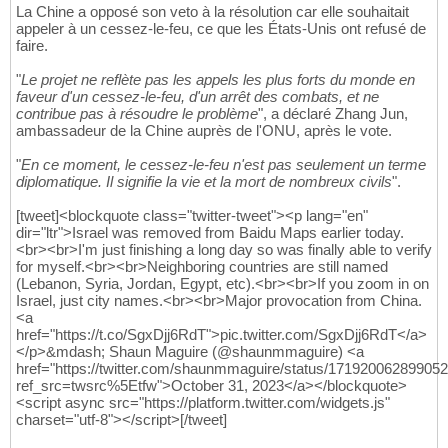
La Chine a opposé son veto à la résolution car elle souhaitait
appeler à un cessez-le-feu, ce que les États-Unis ont refusé de
faire.
"
Le projet ne reflète pas les appels les plus forts du monde en
faveur d'un cessez-le-feu, d'un arrêt des combats, et ne
contribue pas à résoudre le problème
", a déclaré Zhang Jun,
ambassadeur de la Chine auprès de l'ONU, après le vote.
"
En ce moment, le cessez-le-feu n'est pas seulement un terme
diplomatique. Il signifie la vie et la mort de nombreux civils
".
[tweet]<blockquote class="twitter-tweet"><p lang="en"
dir="ltr">Israel was removed from Baidu Maps earlier today.
<br><br>I'm just finishing a long day so was finally able to verify
for myself.<br><br>Neighboring countries are still named
(Lebanon, Syria, Jordan, Egypt, etc).<br><br>If you zoom in on
Israel, just city names.<br><br>Major provocation from China.
<a
href="https://t.co/SgxDjj6RdT">pic.twitter.com/SgxDjj6RdT</a>
</p>&mdash; Shaun Maguire (@shaunmmaguire) <a
href="https://twitter.com/shaunmmaguire/status/17192006289905
ref_src=twsrc%5Etfw">October 31, 2023</a></blockquote>
<script async src="https://platform.twitter.com/widgets.js"
charset="utf-8"></script>[/tweet]