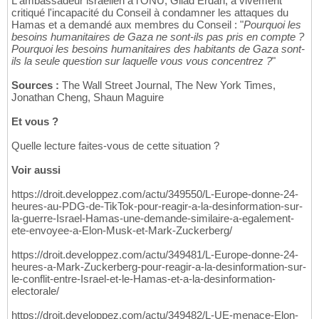
L'ambassadeur israélien à l'ONU, Gilad Erdan, a vivement
critiqué l'incapacité du Conseil à condamner les attaques du
Hamas et a demandé aux membres du Conseil : "
Pourquoi les
besoins humanitaires de Gaza ne sont-ils pas pris en compte ?
Pourquoi les besoins humanitaires des habitants de Gaza sont-
ils la seule question sur laquelle vous vous concentrez ?
"
Sources :
The Wall Street Journal, The New York Times,
Jonathan Cheng, Shaun Maguire
Et vous ?
Quelle lecture faites-vous de cette situation ?
Voir aussi
https://droit.developpez.com/actu/349550/L-Europe-donne-24-
heures-au-PDG-de-TikTok-pour-reagir-a-la-desinformation-sur-
la-guerre-Israel-Hamas-une-demande-similaire-a-egalement-
ete-envoyee-a-Elon-Musk-et-Mark-Zuckerberg/
https://droit.developpez.com/actu/349481/L-Europe-donne-24-
heures-a-Mark-Zuckerberg-pour-reagir-a-la-desinformation-sur-
le-conflit-entre-Israel-et-le-Hamas-et-a-la-desinformation-
electorale/
https://droit.developpez.com/actu/349482/L-UE-menace-Elon-