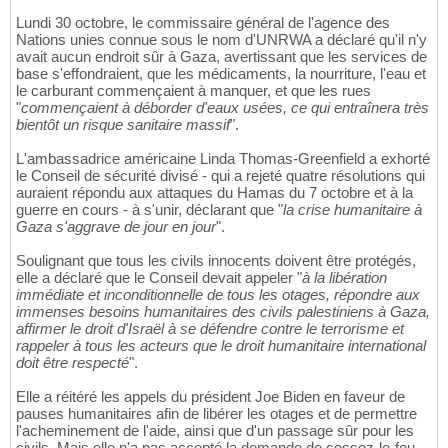
Lundi 30 octobre, le commissaire général de l'agence des
Nations unies connue sous le nom d'UNRWA a déclaré qu'il n'y
avait aucun endroit sûr à Gaza, avertissant que les services de
base s'effondraient, que les médicaments, la nourriture, l'eau et
le carburant commençaient à manquer, et que les rues
"
commençaient à déborder d'eaux usées, ce qui entraînera très
bientôt un risque sanitaire massif
".
L'ambassadrice américaine Linda Thomas-Greenfield a exhorté
le Conseil de sécurité divisé - qui a rejeté quatre résolutions qui
auraient répondu aux attaques du Hamas du 7 octobre et à la
guerre en cours - à s'unir, déclarant que "
la crise humanitaire à
Gaza s'aggrave de jour en jour
".
Soulignant que tous les civils innocents doivent être protégés,
elle a déclaré que le Conseil devait appeler "
à la libération
immédiate et inconditionnelle de tous les otages, répondre aux
immenses besoins humanitaires des civils palestiniens à Gaza,
affirmer le droit d'Israël à se défendre contre le terrorisme et
rappeler à tous les acteurs que le droit humanitaire international
doit être respecté
".
Elle a réitéré les appels du président Joe Biden en faveur de
pauses humanitaires afin de libérer les otages et de permettre
l'acheminement de l'aide, ainsi que d'un passage sûr pour les
civils. Mais elle n'a pas accepté la demande de cessez-le-feu,