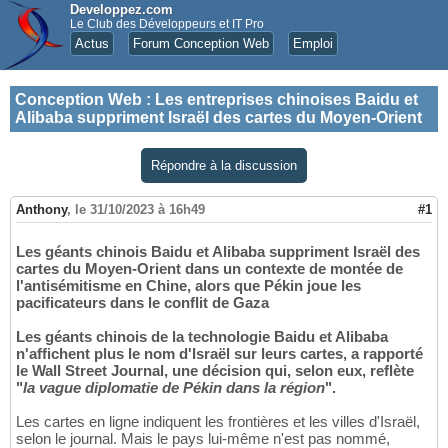
Developpez.com
Le Club des Développeurs et IT Pro
Actus
Forum Conception Web
Emploi
Conception Web
:
Les entreprises chinoises Baidu et
Alibaba suppriment Israël des cartes du Moyen-Orient
Répondre à la discussion
Anthony
,
le 31/10/2023 à 16h49
#1
Les géants chinois Baidu et Alibaba suppriment Israël des
cartes du Moyen-Orient dans un contexte de montée de
l'antisémitisme en Chine, alors que Pékin joue les
pacificateurs dans le conflit de Gaza
Les géants chinois de la technologie Baidu et Alibaba
n'affichent plus le nom d'Israël sur leurs cartes, a rapporté
le Wall Street Journal, une décision qui, selon eux, reflète
"
la vague diplomatie de Pékin dans la région
".
Les cartes en ligne indiquent les frontières et les villes d'Israël,
selon le journal. Mais le pays lui-même n'est pas nommé,