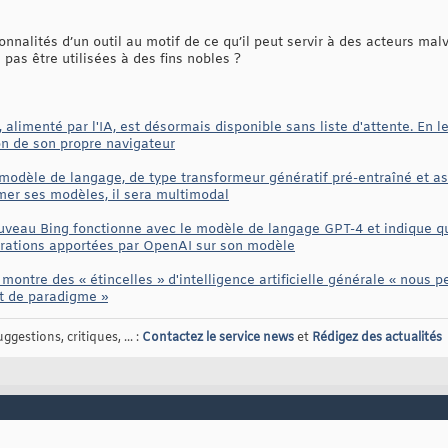
onnalités d’un outil au motif de ce qu’il peut servir à des acteurs ma
 pas être utilisées à des fins nobles ?
 alimenté par l'IA, est désormais disponible sans liste d'attente. En l
on de son propre navigateur
odèle de langage, de type transformeur génératif pré-entraîné et assu
mer ses modèles, il sera multimodal
uveau Bing fonctionne avec le modèle de langage GPT-4 et indique q
orations apportées par OpenAI sur son modèle
ontre des « étincelles » d'intelligence artificielle générale « nous 
t de paradigme »
gestions, critiques, ... :
Contactez le service news
et
Rédigez des actualités