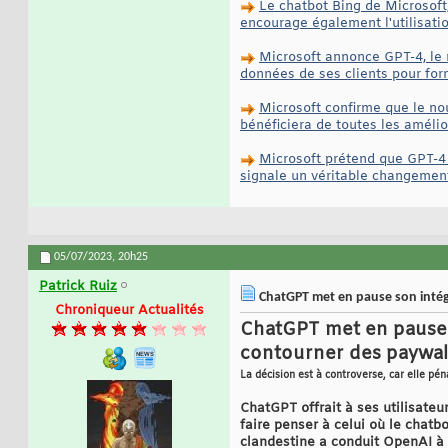
Le chatbot Bing de Microsoft,
encourage également l'utilisati
Microsoft annonce GPT-4, le m
données de ses clients pour for
Microsoft confirme que le no
bénéficiera de toutes les améli
Microsoft prétend que GPT-4 m
signale un véritable changemen
05/07/2023,
20h25
Patrick Ruiz
ChatGPT met en pause son intég
Chroniqueur Actualités
ChatGPT met en pause s
contourner des paywal
La décision est à controverse, car elle pén
ChatGPT offrait à ses utilisateu
faire penser à celui où le chatbo
clandestine a conduit OpenAI à 