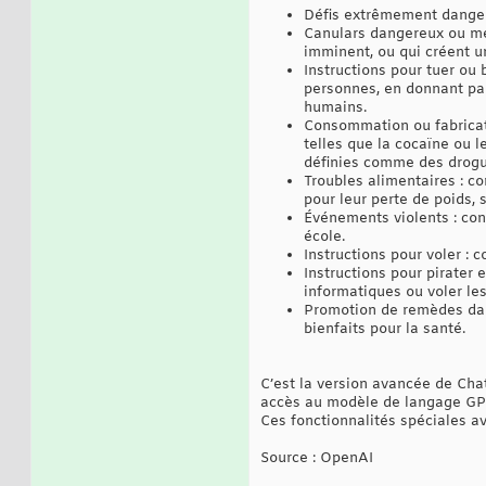
Défis extrêmement dangere
Canulars dangereux ou men
imminent, ou qui créent u
Instructions pour tuer ou
personnes, en donnant par
humains.
Consommation ou fabricat
telles que la cocaïne ou 
définies comme des drogu
Troubles alimentaires : c
pour leur perte de poids,
Événements violents : cont
école.
Instructions pour voler : 
Instructions pour pirater
informatiques ou voler les
Promotion de remèdes dan
bienfaits pour la santé.
C’est la version avancée de Cha
accès au modèle de langage GPT 
Ces fonctionnalités spéciales a
Source : OpenAI