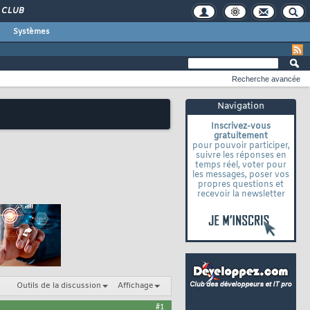
CLUB
Systèmes
Recherche avancée
Navigation
Inscrivez-vous
gratuitement
pour pouvoir participer,
suivre les réponses en
temps réel, voter pour
les messages, poser vos
propres questions et
recevoir la newsletter
Outils de la discussion
Affichage
#1