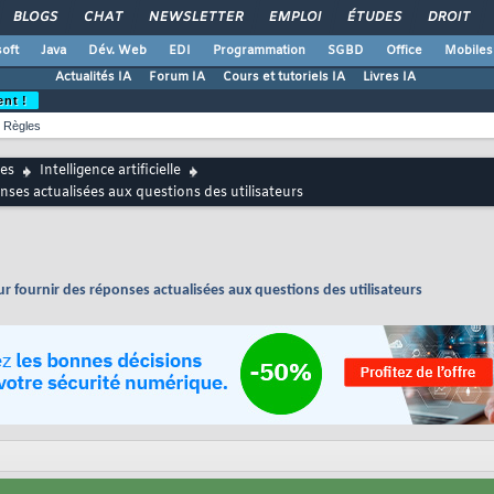
BLOGS
CHAT
NEWSLETTER
EMPLOI
ÉTUDES
DROIT
oft
Java
Dév. Web
EDI
Programmation
SGBD
Office
Mobiles
Actualités IA
Forum IA
Cours et tutoriels IA
Livres IA
ent !
Règles
es
Intelligence artificielle
ses actualisées aux questions des utilisateurs
 fournir des réponses actualisées aux questions des utilisateurs