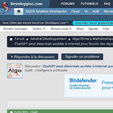
FORUMS
TUTORIELS
FAQ
DI/DSI Solutions d'entreprise
Cloud
IA
ALM
Micros
Vous n'êtes pas encore inscrit sur Developpez.com ?
Inscrivez-vous gratuitem
Derniers messages
Actions
Réseau social
Blogs
Agenda
Chat
Forum
Général Développement
Algorithme & Mathématiqu
ChatGPT peut désormais accéder à Internet pour fournir des répon
+
Signaler un problème
Répondre à la discussion
Discussion :
ChatGPT peut désormais accéder à Internet pour
Sujet :
Intelligence artificielle
25/05/2023,
12h40