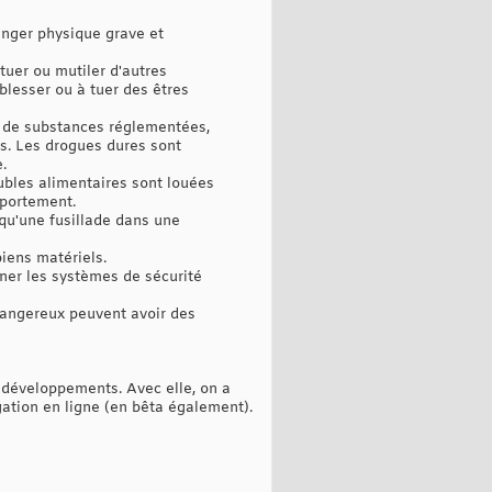
anger physique grave et
tuer ou mutiler d'autres
blesser ou à tuer des êtres
 de substances réglementées,
s. Les drogues dures sont
.
ubles alimentaires sont louées
mportement.
 qu'une fusillade dans une
biens matériels.
ner les systèmes de sécurité
dangereux peuvent avoir des
 développements. Avec elle, on a
gation en ligne (en bêta également).