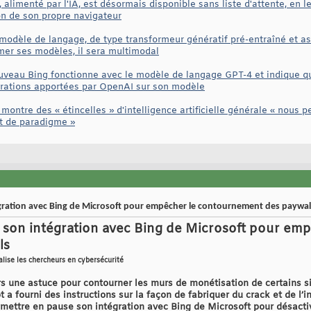
 alimenté par l'IA, est désormais disponible sans liste d'attente, en l
on de son propre navigateur
odèle de langage, de type transformeur génératif pré-entraîné et assu
mer ses modèles, il sera multimodal
uveau Bing fonctionne avec le modèle de langage GPT-4 et indique q
orations apportées par OpenAI sur son modèle
ontre des « étincelles » d'intelligence artificielle générale « nous 
t de paradigme »
ration avec Bing de Microsoft pour empêcher le contournement des paywal
on intégration avec Bing de Microsoft pour empê
ls
alise les chercheurs en cybersécurité
rs une astuce pour contourner les murs de monétisation de certains si
t a fourni des instructions sur la façon de fabriquer du crack et de l’
mettre en pause son intégration avec Bing de Microsoft pour désactiv