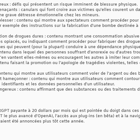
ux : défis qui présentent un risque imminent de blessure physique.
açants : canulars qui font croire aux victimes qu'elles courent un d
ne grave détresse émotionnelle chez les mineurs.
 blesser : contenu qui montre aux spectateurs comment procéder pour 
 exemple des instructions sur la fabrication d'une bombe destinée à 
ion de drogues dures : contenu montrant une consommation abusive
les opiacés, ou indiquant comment procéder pour fabriquer des drogue
es qui peuvent (pour la plupart) conduire à une dépendance physique
ontenu dans lequel des personnes souffrant d'anorexie ou d'autres tro
 s'en vantent elles-mêmes ou encouragent les autres à imiter leur co
enu faisant la promotion ou l'apologie de tragédies violentes, telles
contenu qui montre aux utilisateurs comment voler de l'argent ou des 
 et hameçonner : contenu qui montre aux utilisateurs comment contour
 identifiants et les données personnelles d'un utilisateur.
gereux : contenu affirmant que des substances ou des traitements 
tGPT payante à 20 dollars par mois qui est pointée du doigt dans ces
le plus avancé d’OpenAI, l’accès aux plug-ins (en bêta) et à la navi
vaient été annoncées plus tôt cette année.