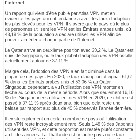
l'internet.
Un rapport qui vient d'être publié par Atlas VPN met en
évidence les pays qui ont tendance à avoir les taux d'adoption
les plus élevés pour les VPN. Il s'avère que le pays où le plus
de personnes utilisent les VPN est les Émirats arabes unis, où
43,18 % de la population a déclaré utiliser les VPN afin de
pouvoir accéder à chaque partie de l'Internet.
Le Qatar arrive en deuxième position avec 39,2 %. Le Qatar est
suivi de Singapour, où le taux global d'adoption des VPN oscille
actuellement autour de 37,11 %.
Malgré cela, l'adoption des VPN a en fait diminué dans la
plupart de ces pays. En 2020, le taux d'adoption atteignait 61,61
% dans les Émirats arabes unis et 53,06 % au Qatar.
Singapour, cependant, a vu l'utilisation des VPN monter en
flèche au cours de la même période. Alors que seulement 16,16
% des Singapouriens utilisaient des VPN en 2020, ce chiffre est
passé à 37,11 % après deux ans, bien que cela reste une
baisse par rapport aux plus de 49 % observés l'année dernière.
Il existe également un certain nombre de pays où l'utilisation
des VPN reste incroyablement rare. Seuls 1,48 % des Japonais
utilisent des VPN, et cette proportion est restée plutôt constante
au fil des années. La Thaïlande est un autre pays où le taux