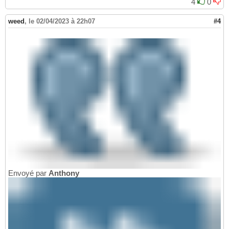
4
0
weed
,
le 02/04/2023 à 22h07
#4
Envoyé par
Anthony