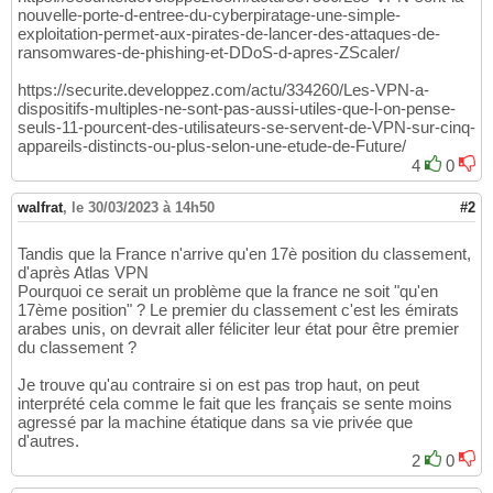
nouvelle-porte-d-entree-du-cyberpiratage-une-simple-
exploitation-permet-aux-pirates-de-lancer-des-attaques-de-
ransomwares-de-phishing-et-DDoS-d-apres-ZScaler/
https://securite.developpez.com/actu/334260/Les-VPN-a-
dispositifs-multiples-ne-sont-pas-aussi-utiles-que-l-on-pense-
seuls-11-pourcent-des-utilisateurs-se-servent-de-VPN-sur-cinq-
appareils-distincts-ou-plus-selon-une-etude-de-Future/
4
0
walfrat
,
le 30/03/2023 à 14h50
#2
Tandis que la France n'arrive qu'en 17è position du classement,
d'après Atlas VPN
Pourquoi ce serait un problème que la france ne soit "qu'en
17ème position" ? Le premier du classement c'est les émirats
arabes unis, on devrait aller féliciter leur état pour être premier
du classement ?
Je trouve qu'au contraire si on est pas trop haut, on peut
interprété cela comme le fait que les français se sente moins
agressé par la machine étatique dans sa vie privée que
d'autres.
2
0