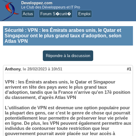
Developpez.com
Le Club des Développeurs et IT Pro
Actus
Forum S�curit�
Emploi
Sécurité
:
VPN : les Émirats arabes unis, le Qatar et
Singapour ont le plus grand taux d'adoption, selon
Atlas VPN
Répondre à la discussion
Anthony
,
le 28/02/2023 à 10h51
#1
VPN : les Émirats arabes unis, le Qatar et Singapour
arrivent en tête des pays avec le plus grand taux
d'adoption, tandis que la France n'arrive qu'en 17è position
du classement, d'après Atlas VPN
L'utilisation de VPN est devenue une option populaire pour
la plupart des gens, car c'est le genre de chose qui pourrait
potentiellement leur permettre de préserver leur vie privée
en ligne. De plus, les VPN peuvent également permettre aux
individus de contourner toute restriction que leur
gouvernement pourrait avoir placée sur leur accès à