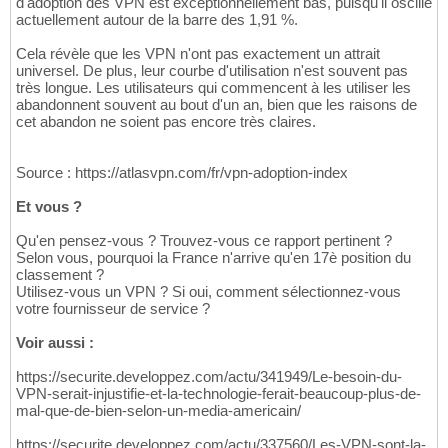
d'adoption des VPN est exceptionnellement bas, puisqu'il oscille
actuellement autour de la barre des 1,91 %.
Cela révèle que les VPN n'ont pas exactement un attrait
universel. De plus, leur courbe d'utilisation n'est souvent pas
très longue. Les utilisateurs qui commencent à les utiliser les
abandonnent souvent au bout d'un an, bien que les raisons de
cet abandon ne soient pas encore très claires.
Source : https://atlasvpn.com/fr/vpn-adoption-index
Et vous ?
Qu'en pensez-vous ? Trouvez-vous ce rapport pertinent ?
Selon vous, pourquoi la France n'arrive qu'en 17è position du
classement ?
Utilisez-vous un VPN ? Si oui, comment sélectionnez-vous
votre fournisseur de service ?
Voir aussi :
https://securite.developpez.com/actu/341949/Le-besoin-du-
VPN-serait-injustifie-et-la-technologie-ferait-beaucoup-plus-de-
mal-que-de-bien-selon-un-media-americain/
https://securite.developpez.com/actu/337560/Les-VPN-sont-la-