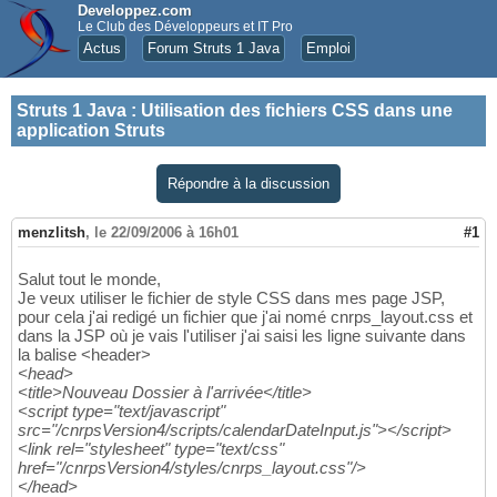
Developpez.com
Le Club des Développeurs et IT Pro
Actus
Forum Struts 1 Java
Emploi
Struts 1 Java
:
Utilisation des fichiers CSS dans une
application Struts
Répondre à la discussion
menzlitsh
,
le 22/09/2006 à 16h01
#1
Salut tout le monde,
Je veux utiliser le fichier de style CSS dans mes page JSP,
pour cela j'ai redigé un fichier que j'ai nomé cnrps_layout.css et
dans la JSP où je vais l'utiliser j'ai saisi les ligne suivante dans
la balise <header>
<head>
<title>Nouveau Dossier à l'arrivée</title>
<script type="text/javascript"
src="/cnrpsVersion4/scripts/calendarDateInput.js"></script>
<link rel="stylesheet" type="text/css"
href="/cnrpsVersion4/styles/cnrps_layout.css"/>
</head>