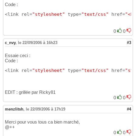
Code :
<link rel=
"stylesheet"
 type=
"text/css"
 href=
"<h
0
0
c_nvy
,
le 22/09/2006 à 16h23
#3
Essaie ceci :
Code :
<link rel=
"stylesheet"
 type=
"text/css"
 href=
"sty
EDIT : grillée par Ricky81
0
0
menzlitsh
,
le 22/09/2006 à 17h19
#4
Merci pour vous tous ca bien marché,
@++
0
0