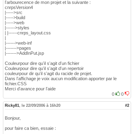
l'arbourecence de mon projet et la suivante :
cnrpsVersion4
|----->src
|----->build
|----->web
|------>styles
| |------cnrps_layout.css
|
|------>web-inf
|------->pages
|------->AddInPut.jsp
Couleurpour dire qu'il s'agit d'un fichier
Couleurpour dire qu'il s'agit d'un repertoir
couleurpour dir qu'il s'agit du racide de projet.
Dans l'affichage je voix aucun modification apporter par le
fichier.CSS
Merci d'avance pour l'aide
0
0
Ricky81
,
le 22/09/2006 à 16h20
#2
Bonjour,
pour faire ca bien, essaie :